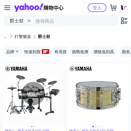
Yahoo購物中心
登入
爵士鼓
打擊樂器
爵士鼓
品牌
快速到貨
有現貨
挑戰低價
價格低到高
顏色
補貨中
購衷心+聯名卡最高10%回饋
購衷心+聯名卡最高10%回饋