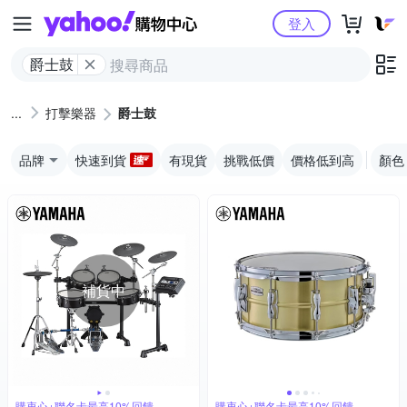
Yahoo購物中心
登入
爵士鼓
打擊樂器
爵士鼓
品牌
快速到貨
有現貨
挑戰低價
價格低到高
顏色
補貨中
購衷心+聯名卡最高10%回饋
購衷心+聯名卡最高10%回饋