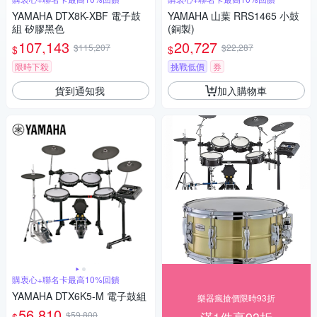
YAMAHA DTX8K-XBF 電子鼓
YAMAHA 山葉 RRS1465 小鼓
組 矽膠黑色
(銅製)
107,143
20,727
$115,207
$22,287
$
$
限時下殺
挑戰低價
券
貨到通知我
加入購物車
購衷心+聯名卡最高10%回饋
YAMAHA DTX6K5-M 電子鼓組
樂器瘋搶價限時93折
56,810
$59,800