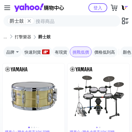
Yahoo購物中心
登入
爵士鼓
打擊樂器
爵士鼓
品牌
快速到貨
有現貨
挑戰低價
價格低到高
顏色
購衷心+聯名卡最高10%回饋
購衷心+聯名卡最高10%回饋