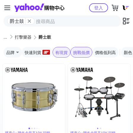
Yahoo購物中心
登入
爵士鼓
打擊樂器
爵士鼓
品牌
快速到貨
有現貨
挑戰低價
價格低到高
顏色
購衷心+聯名卡最高10%回饋
購衷心+聯名卡最高10%回饋