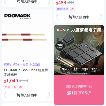
加入購物車
486
$539
$
挑戰低價
券
加入購物車
購衷心+聯名卡最高10%回饋
PROMARK Cool Rods 輕量樺
木細束棒
1,040
$1,118
$
樂器瘋搶價限時85折
限時下殺
券
滿1件享85折
加入購物車