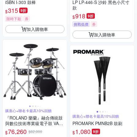
iSBN I-303 鼓棒
LP LP-446-S 沙鈴 黑色小尺寸
款
315
9折
$
918
9折
$
限時下殺
券
挑戰低價
券
加入購物車
加入購物車
購衷心+聯名卡最高10%回饋
購衷心+聯名卡最高10%回饋
『ROLAND 樂蘭』融合傳統鼓
與數位技術專業級電子鼓 VAD-
PROMARK PMNB2B 鼓刷
306 / 公司貨 全新未拆福利品-
76,260
1,080
$82,000
9折
$
$
外箱瑕疵