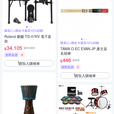
購衷心+聯名卡最高10%回饋
Roland 樂蘭 TD-07KV 電子套
鼓
購衷心+聯名卡最高10%回饋
34,105
$35,900
$
TAMA O-EC EVAN-JP 彥文簽
名鼓棒
挑戰低價
券
446
$495
$
加入購物車
挑戰低價
券
加入購物車