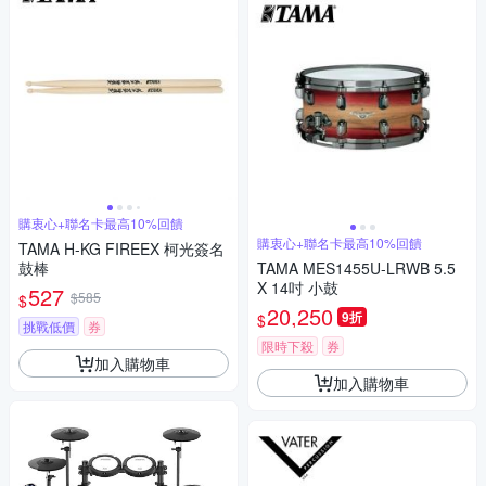
購衷心+聯名卡最高10%回饋
購衷心+聯名卡最高10%回饋
TAMA H-KG FIREEX 柯光簽名
鼓棒
TAMA MES1455U-LRWB 5.5
X 14吋 小鼓
527
$585
$
20,250
9折
$
挑戰低價
券
限時下殺
券
加入購物車
加入購物車