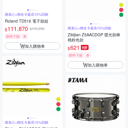
購衷心+聯名卡最高10%回饋
Roland TD516 電子鼓組
111,870
購衷心+聯名卡最高10%回饋
$120,290
$
Zildjian Z5AACDGP 螢光鼓棒
限時下殺
券
桃粉色款
加入購物車
621
9折
$
限時下殺
券
加入購物車
購衷心+聯名卡最高10%回饋