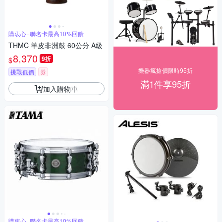
購衷心+聯名卡最高10%回饋
THMC 羊皮非洲鼓 60公分 A級
8,370
9折
$
樂器瘋搶價限時95折
挑戰低價
券
滿1件享95折
加入購物車
購衷心+聯名卡最高10%回饋