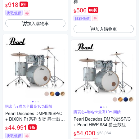
棒
918
9折
$
506
88折
$
挑戰低價
券
挑戰低價
券
加入購物車
加入購物車
購衷心+聯名卡最高10%回饋
購衷心+聯名卡最高10%回饋
Pearl Decades DMP925SP/C
+ DIXON P1系列支架 爵士鼓
Pearl Decades DMP925SP/C
含架 多色款
+ Pearl HWP-934 爵士鼓組 多
44,991
9折
$
色款
54,000
$58,064
$
挑戰低價
券