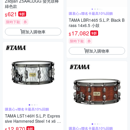
Zildjian Z5AACDGG 螢光鼓棒
綠色款
621
購衷心+聯名卡最高10%回饋
9折
$
TAMA LBR1465 S.L.P. Black B
限時下殺
券
rass 14x6.5 小鼓
加入購物車
17,082
9折
$
限時下殺
券
加入購物車
購衷心+聯名卡最高10%回饋
TAMA LST146H S.L.P. Expres
sive Hammered Steel 14 x6 小
鼓
12,870
購衷心+聯名卡最高10%回饋
9折
$