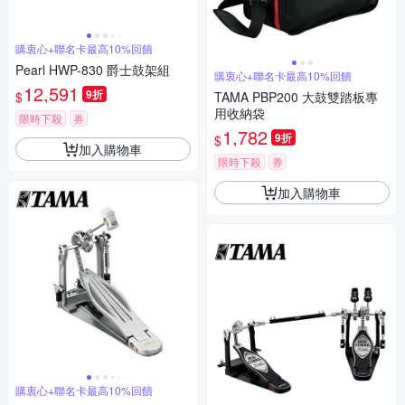
購衷心+聯名卡最高10%回饋
Pearl HWP-830 爵士鼓架組
購衷心+聯名卡最高10%回饋
12,591
9折
$
TAMA PBP200 大鼓雙踏板專
用收納袋
限時下殺
券
1,782
9折
$
加入購物車
限時下殺
券
加入購物車
購衷心+聯名卡最高10%回饋