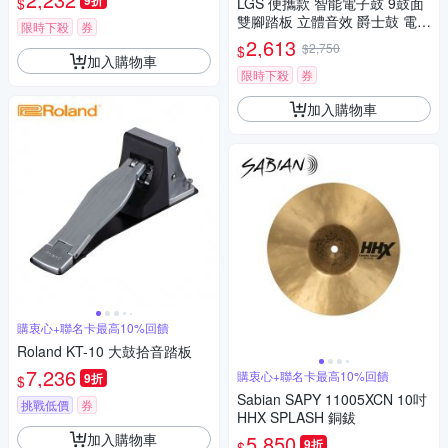
9折
$
LGS 便攜款 智能電子鼓 9鼓面
雙腳踏板 立體音效 爵士鼓 電子
限時下殺
券
鼓 折疊鼓 電子爵士鼓 打擊鼓
2,613
$2,750
$
架子鼓
加入購物車
限時下殺
券
加入購物車
購衷心+聯名卡最高10%回饋
Roland KT-10 大鼓拾音踏板
7,236
購衷心+聯名卡最高10%回饋
9折
$
Sabian SAPY 11005XCN 10吋
挑戰低價
券
HHX SPLASH 銅鈸
加入購物車
5,850
9折
$