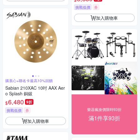
挑戰低價
券
加入購物車
購衷心+聯名卡最高10%回饋
Sabian 210XAC 10吋 AAX Aer
o Splash 銅鈸
6,480
9折
$
樂器瘋搶價限時93折
挑戰低價
券
滿1件享93折
加入購物車