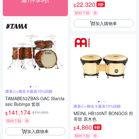
22,320
9折
$
限時下殺
券
加入購物車
購衷心+聯名卡最高10%回饋
TAMABE52ZBAS-GAC Starcla
ssic Bubinga 套鼓
購衷心+聯名卡最高10%回饋
141,174
$151,800
$
MEINL HB100NT BONGOS 邦
哥鼓 原木色
限時下殺
券
4,860
9折
$
加入購物車
限時下殺
券