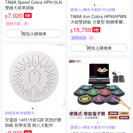
TAMA Speed Cobra HP910LN
雙鏈大鼓單踏板
購衷心+聯名卡最高10%回饋
7,020
9折
$
TAMA Iron Cobra HP900PWN
大鼓雙踏板 力量型 附贈專屬收
限時下殺
券
納盒
15,750
9折
$
加入購物車
挑戰低價
券
加入購物車
助眠安神 舒緩壓力
空靈鼓 14吋15音C調 冥想紓壓
助眠 初學首選 附八大配件
購衷心+聯名卡最高10%回饋
2,232