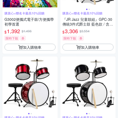
購衷心+聯名卡最高10%回饋
購衷心+聯名卡最高10%回饋
G3002便攜式電子鼓/方便攜帶
『JR Jazz 兒童鼓組』GPC-30
初學首選
傳統3件式爵士鼓 藍色款 / 含鼓
椅、鼓棒、踏板 / 公司貨
1,392
3,306
$1,496
$3,554
$
$
限時下殺
券
限時下殺
券
加入購物車
加入購物車
購衷心+聯名卡最高10%回饋
購衷心+聯名卡最高10%回饋