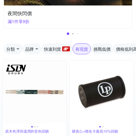
夜間快閃價
滿1件享9折
分類
品牌
快速到貨
有現貨
挑戰低價
價格低到
原木色澤與溫潤的音色回饋
購衷心+聯名卡最高10%回饋