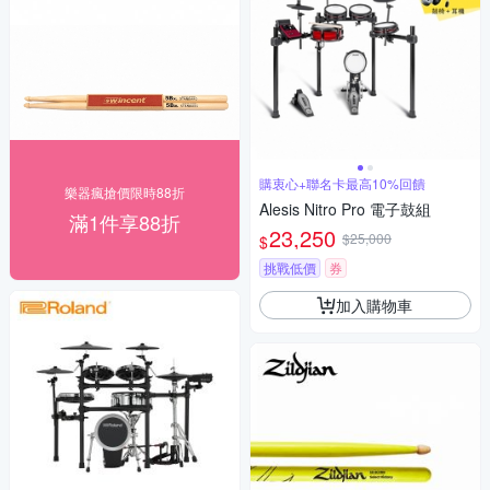
購衷心+聯名卡最高10%回饋
樂器瘋搶價限時88折
Alesis Nitro Pro 電子鼓組
滿1件享88折
23,250
$25,000
$
挑戰低價
券
加入購物車