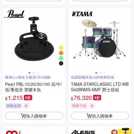
購衷心+聯名卡最高10%回饋
低調卻極具張力的視覺質感
Pearl PBL-10/20/30/100 高/中/
TAMA STARCLASSIC LTD WB
低/重低音 塑膠木魚
S42BNMS-NMF 爵士鼓組
1,215
76,320
9折
9折
$
$
挑戰低價
券
限時下殺
券
加入購物車
加入購物車