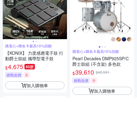
購衷心+聯名卡最高10%回饋
購衷心+聯名卡最高10%回饋
【KONIX】 力度感應電子鼓 行
動爵士鼓組 攜帶型電子鼓
Pearl Decades DMP925SP/C
爵士鼓組 (不含架) 多色款
4,675
85折
$
39,610
$42,591
$
挑戰低價
券
挑戰低價
券
加入購物車
加入購物車