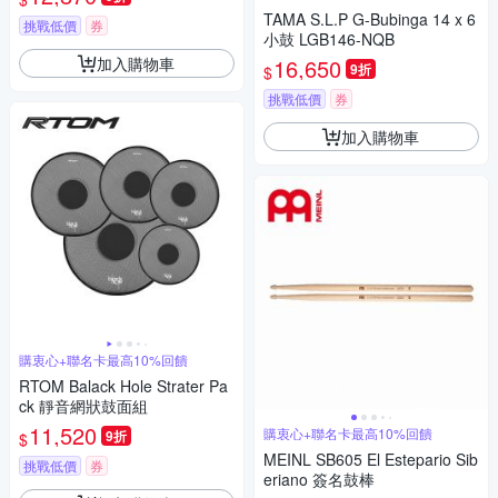
TAMA S.L.P G-Bubinga 14 x 6
挑戰低價
券
小鼓 LGB146-NQB
加入購物車
16,650
9折
$
挑戰低價
券
加入購物車
購衷心+聯名卡最高10%回饋
RTOM Balack Hole Strater Pa
ck 靜音網狀鼓面組
11,520
購衷心+聯名卡最高10%回饋
9折
$
MEINL SB605 El Estepario Sib
挑戰低價
券
eriano 簽名鼓棒