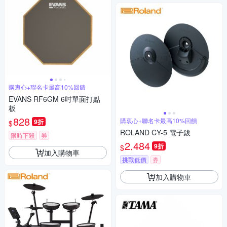
購衷心+聯名卡最高10%回饋
EVANS RF6GM 6吋單面打點
板
828
購衷心+聯名卡最高10%回饋
9折
$
ROLAND CY-5 電子鈸
限時下殺
券
2,484
9折
$
加入購物車
挑戰低價
券
加入購物車