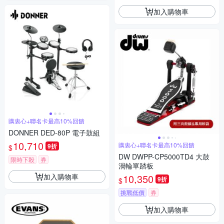
加入購物車
購衷心+聯名卡最高10%回饋
DONNER DED-80P 電子鼓組
10,710
購衷心+聯名卡最高10%回饋
9折
$
DW DWPP-CP5000TD4 大鼓
限時下殺
券
渦輪單踏板
加入購物車
10,350
9折
$
挑戰低價
券
加入購物車