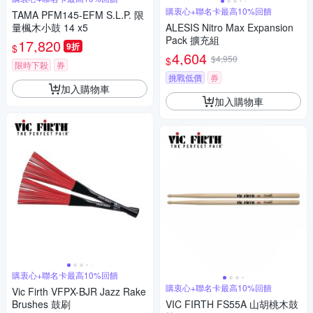
購衷心+聯名卡最高10%回饋
TAMA PFM145-EFM S.L.P. 限
量楓木小鼓 14 x5
ALESIS Nitro Max Expansion
Pack 擴充組
17,820
9折
$
4,604
$4,950
$
限時下殺
券
挑戰低價
券
加入購物車
加入購物車
購衷心+聯名卡最高10%回饋
購衷心+聯名卡最高10%回饋
Vic Firth VFPX-BJR Jazz Rake
Brushes 鼓刷
VIC FIRTH FS55A 山胡桃木鼓