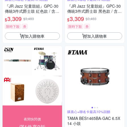
『JR Jazz 兒童鼓組』GPC-30
『JR Jazz 兒童鼓組』GPC-30
傳統3件式爵士鼓 紅色款 / 含鼓
傳統3件式爵士鼓 黑色款 / 含鼓
椅、鼓棒、踏板 / 公司貨
椅、鼓棒、踏板 / 公司貨
3,309
3,309
$3,483
$3,483
$
$
限時下殺
券
限時下殺
券
加入購物車
加入購物車
購衷心+聯名卡最高10%回饋
TAMA BES1465BA-GAC 6.5X
夜間快閃價
14 小鼓
滿1件享9折