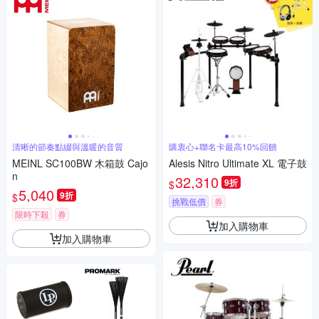
清晰的節奏點綴與溫暖的音質
購衷心+聯名卡最高10%回饋
MEINL SC100BW 木箱鼓 Cajo
Alesis Nitro Ultimate XL 電子鼓
n
32,310
9折
$
5,040
9折
$
挑戰低價
券
限時下殺
券
加入購物車
加入購物車