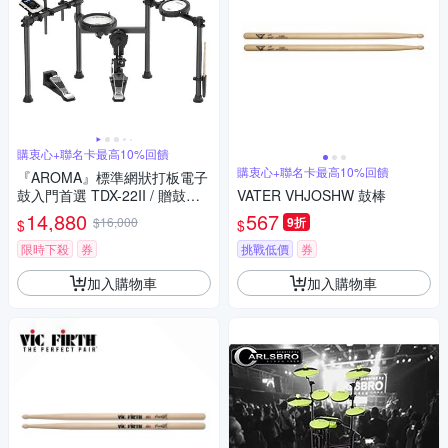
購衷心+聯名卡最高10%回饋
購衷心+聯名卡最高10%回饋
『AROMA』標準網狀打板電子
鼓入門首選 TDX-22II / 贈鼓
VATER VHJOSHW 鼓棒
椅、鼓棒、耳機 / 公司貨保固
14,880
567
$16,000
9折
$
$
限時下殺
券
挑戰低價
券
加入購物車
加入購物車