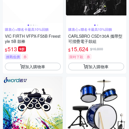
購衷心+聯名卡最高10%回饋
購衷心+聯名卡最高10%回饋
VIC FIRTH VFPX-FS5B Freest
CARLSBRO CSD130A 攜帶型
yle 5B 鼓棒
可摺疊電子鼓組
513
15,624
9折
$16,800
$
$
挑戰低價
券
限時下殺
券
加入購物車
加入購物車