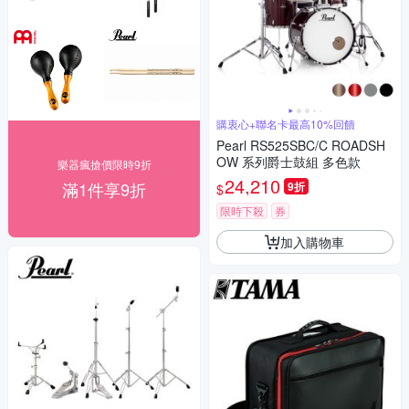
購衷心+聯名卡最高10%回饋
Pearl RS525SBC/C ROADSH
OW 系列爵士鼓組 多色款
樂器瘋搶價限時9折
24,210
滿1件享9折
9折
$
限時下殺
券
加入購物車