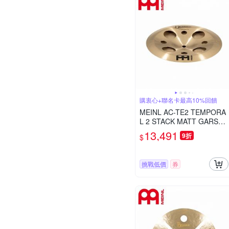
購衷心+聯名卡最高10%回饋
MEINL AC-TE2 TEMPORA
L 2 STACK MATT GARSTK
A 10/10吋 疊鈸
13,491
9折
$
挑戰低價
券