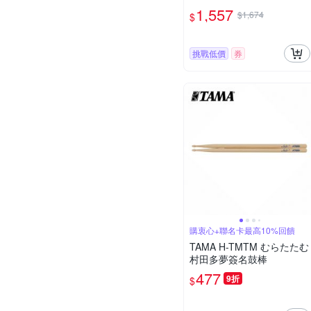
1,557
$1,674
$
挑戰低價
券
購衷心+聯名卡最高10%回饋
TAMA H-TMTM むらたたむ
村田多夢簽名鼓棒
477
9折
$