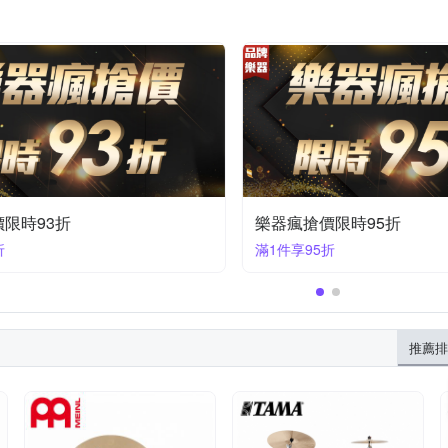
樂器瘋搶價限時95折
滿1件享95折
推薦排