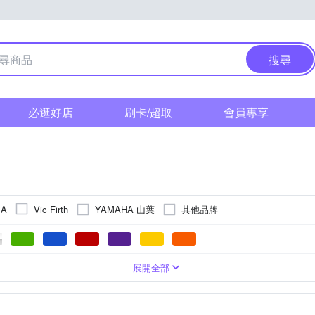
搜尋
必逛好店
刷卡/超取
會員專享
YAMAHA 山葉
其他品牌
MA
Vic Firth
銅鈸
手搖鈴
木箱鼓
邦哥鼓
非洲鼓
小鼓
展開全部