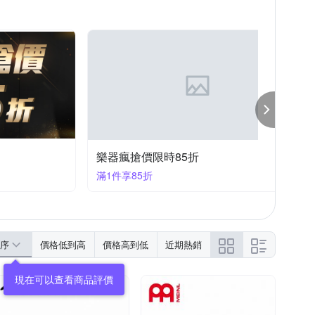
樂器瘋搶價限時85折
滿1件享85折
序
價格低到高
價格高到低
近期熱銷