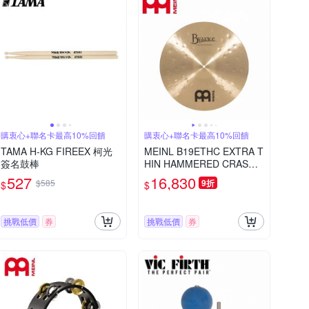
購衷心+聯名卡最高10%回饋
購衷心+聯名卡最高10%回饋
TAMA H-KG FIREEX 柯光
MEINL B19ETHC EXTRA T
簽名鼓棒
HIN HAMMERED CRASH 1
9吋 銅鈸
527
16,830
$585
9折
$
$
挑戰低價
券
挑戰低價
券