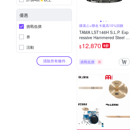
優惠
購衷心+聯名卡最高10%回饋
挑戰低價
TAMA LST146H S.L.P. Exp
券
ressive Hammered Steel 1
4 x6 小鼓
12,870
9折
$
活動
清除所有條件
挑戰低價
券