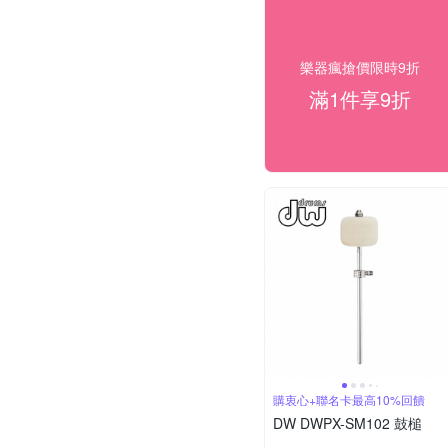
樂器瘋搶價限時9折
滿1件享9折
購衷心+聯名卡最高10%回饋
DW DWPX-SM102 鼓槌