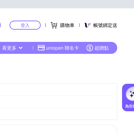
購物車
帳號綁定送
登入
看更多
uniopen 聯名卡
超贈點