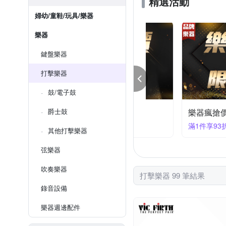
精選活動
婦幼/童鞋/玩具/樂器
樂器
鍵盤樂器
打擊樂器
鼓/電子鼓
器瘋搶價限時88折
爵士鼓
樂器瘋搶價限時93折
件享88折
滿1件享93折
其他打擊樂器
弦樂器
吹奏樂器
打擊樂器 99 筆結果
錄音設備
樂器週邊配件