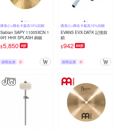
購衷心+聯名卡最高10%回饋
購衷心+聯名卡最高10%回饋
Sabian SAPY 11005XCN 1
EVANS EVX-DATK 記憶鼓
0吋 HHX SPLASH 銅鈸
鎖
5,850
942
9折
89折
$
$
挑戰低價
券
挑戰低價
券