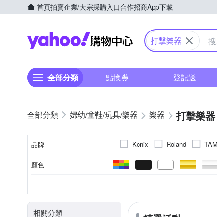
首頁
拍賣
企業/大宗採購入口
合作招商
App下載
Yahoo購物中心
打擊樂器
全部分類
點換券
登記送
打擊樂器
婦幼/童鞋/玩具/樂器
樂器
Konix
Roland
TA
品牌
顏色
品牌名稱
爵士鼓
電子鼓
鼓
類型
相關分類