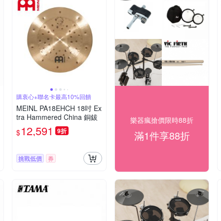
購衷心+聯名卡最高10%回饋
MEINL PA18EHCH 18吋 Ex
tra Hammered China 銅鈸
樂器瘋搶價限時88折
12,591
9折
$
滿1件享88折
挑戰低價
券