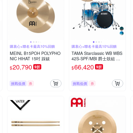
購衷心+聯名卡最高10%回饋
購衷心+聯名卡最高10%回饋
MEINL B15POH POLYPHO
TAMA Starclassic WB WBS
NIC HIHAT 15吋 踩鈸
42S-SPF/MBI 爵士鼓組 多
色款
20,790
66,420
9折
9折
$
$
挑戰低價
券
挑戰低價
券