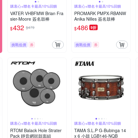
購衷心+聯名卡最高10%回饋
購衷心+聯名卡最高10%回饋
VATER VHBFMW Brian Fra
PROMARK PMPX-RBANW
sier-Moore 簽名鼓棒
Anika Nilles 簽名鼓棒
432
486
$479
9折
$
$
挑戰低價
券
挑戰低價
券
購衷心+聯名卡最高10%回饋
購衷心+聯名卡最高10%回饋
RTOM Balack Hole Strater
TAMA S.L.P G-Bubinga 14
Pack 靜音網狀鼓面組
x 6 小鼓 LGB146-NQB