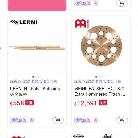
挑戰低價
券
購衷心+聯名卡最高10%回饋
購衷心+聯名卡最高10%回饋
LERNI H-155KT Katsuma
MEINL PA18EHTRC 18吋
簽名鼓棒
Extra Hammered Trash Cr
ash 銅鈸
558
12,591
9折
9折
$
$
挑戰低價
券
挑戰低價
券