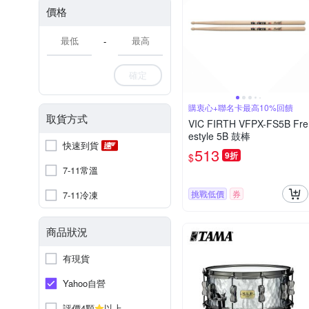
價格
-
確定
購衷心+聯名卡最高10%回饋
取貨方式
VIC FIRTH VFPX-FS5B Fre
estyle 5B 鼓棒
快速到貨
513
9折
$
7-11常溫
挑戰低價
券
7-11冷凍
商品狀況
有現貨
Yahoo自營
評價4顆
以上