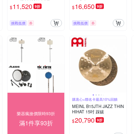
11,520
16,650
9折
9折
$
$
挑戰低價
券
挑戰低價
券
購衷心+聯名卡最高10%回饋
MEINL B15JTH JAZZ THIN
HIHAT 15吋 踩鈸
樂器瘋搶價限時93折
20,790
9折
$
滿1件享93折