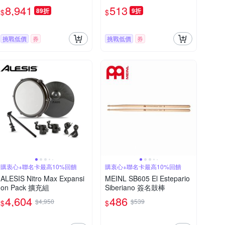
8,941
513
89折
9折
$
$
挑戰低價
券
挑戰低價
券
購衷心+聯名卡最高10%回饋
購衷心+聯名卡最高10%回饋
ALESIS Nitro Max Expansi
MEINL SB605 El Estepario
on Pack 擴充組
Siberiano 簽名鼓棒
4,604
486
$4,950
$539
$
$