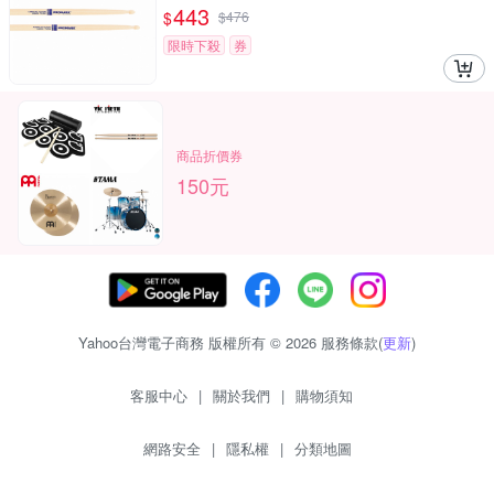
443
$
$
476
限時下殺
券
商品折價券
150元
Yahoo台灣電子商務 版權所有 © 2026 服務條款(
更新
)
客服中心
|
關於我們
|
購物須知
網路安全
|
隱私權
|
分類地圖