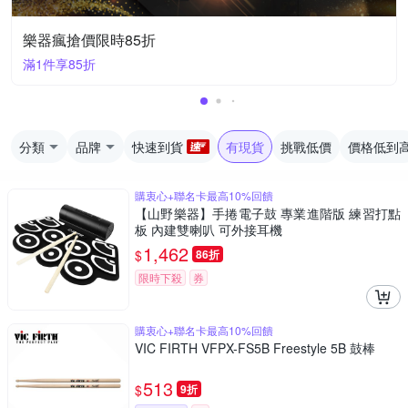
樂器瘋搶價限時85折
滿1件享85折
分類
品牌
快速到貨
有現貨
挑戰低價
價格低到
購衷心+聯名卡最高10%回饋
【山野樂器】手捲電子鼓 專業進階版 練習打點
板 內建雙喇叭 可外接耳機
1,462
$
86折
限時下殺
券
購衷心+聯名卡最高10%回饋
VIC FIRTH VFPX-FS5B Freestyle 5B 鼓棒
513
$
9折