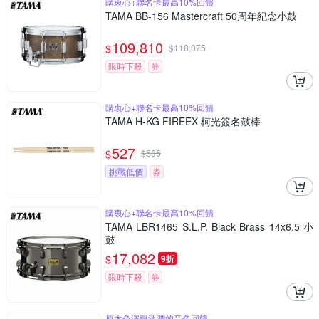
購衷心+聯名卡最高10%回饋
TAMA BB-156 Mastercraft 50周年紀念小鼓
109,810
$
$
118,075
限時下殺
券
購衷心+聯名卡最高10%回饋
TAMA H-KG FIREEX 柯光簽名鼓棒
527
$
$
585
挑戰低價
券
購衷心+聯名卡最高10%回饋
TAMA LBR1465 S.L.P. Black Brass 14x6.5 小
鼓
17,082
$
9折
限時下殺
券
原木色澤與溫潤的音色回饋