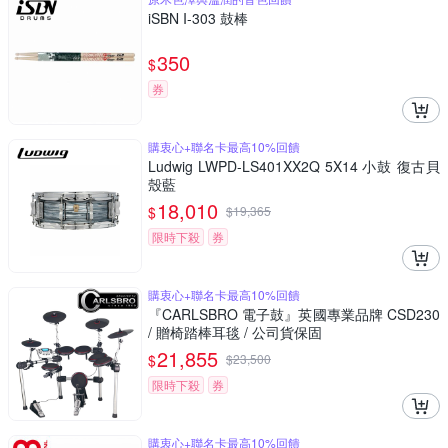
iSBN I-303 鼓棒
350
$
券
購衷心+聯名卡最高10%回饋
Ludwig LWPD-LS401XX2Q 5X14 小鼓 復古貝
殼藍
18,010
$
$
19,365
限時下殺
券
購衷心+聯名卡最高10%回饋
『CARLSBRO 電子鼓』英國專業品牌 CSD230
/ 贈椅踏棒耳毯 / 公司貨保固
21,855
$
$
23,500
限時下殺
券
購衷心+聯名卡最高10%回饋