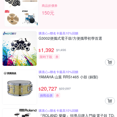
商品折價券
150元
購衷心+聯名卡最高10%回饋
G3002便攜式電子鼓/方便攜帶初學首選
1,392
$
$
1,496
限時下殺
券
購衷心+聯名卡最高10%回饋
YAMAHA 山葉 RRS1465 小鼓 (銅製)
20,727
$
$
22,287
挑戰低價
券
購衷心+聯名卡最高10%回饋
『ROLAND 樂蘭』領導品牌入門級電子鼓 TD-