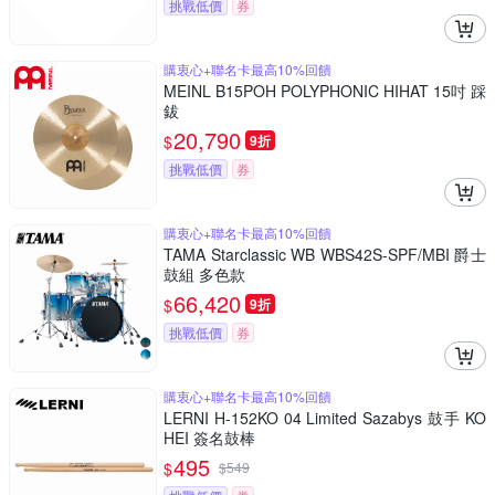
挑戰低價
券
購衷心+聯名卡最高10%回饋
MEINL B15POH POLYPHONIC HIHAT 15吋 踩
鈸
20,790
$
9折
挑戰低價
券
購衷心+聯名卡最高10%回饋
TAMA Starclassic WB WBS42S-SPF/MBI 爵士
鼓組 多色款
66,420
$
9折
挑戰低價
券
購衷心+聯名卡最高10%回饋
LERNI H-152KO 04 Limited Sazabys 鼓手 KO
HEI 簽名鼓棒
495
$
$
549