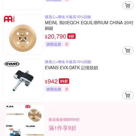
購衷心+聯名卡最高10%回饋
MEINL B20EQCH EQUILIBRIUM CHINA 20吋
銅鈸
20,790
$
9折
挑戰低價
券
購衷心+聯名卡最高10%回饋
EVANS EVX-DATK 記憶鼓鎖
942
$
89折
挑戰低價
券
樂器瘋搶價限時9折
滿1件享9折