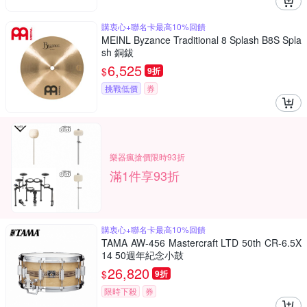
購衷心+聯名卡最高10%回饋
MEINL Byzance Traditional 8 Splash B8S Spla
sh 銅鈸
6,525
$
9折
挑戰低價
券
樂器瘋搶價限時93折
滿1件享93折
購衷心+聯名卡最高10%回饋
TAMA AW-456 Mastercraft LTD 50th CR-6.5X
14 50週年紀念小鼓
26,820
$
9折
限時下殺
券