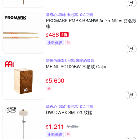
購衷心+聯名卡最高10%回饋
PROMARK PMPX-RBANW Anika Nilles 簽名鼓
棒
486
$
9折
挑戰低價
券
清晰的節奏點綴與溫暖的音質
MEINL SC100BW 木箱鼓 Cajon
5,600
$
券
購衷心+聯名卡最高10%回饋
DW DWPX-SM103 鼓槌
1,211
$
$
1,302
挑戰低價
券