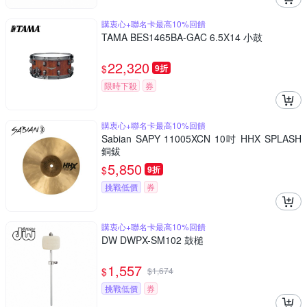
購衷心+聯名卡最高10%回饋
TAMA BES1465BA-GAC 6.5X14 小鼓
22,320
$
9折
限時下殺
券
購衷心+聯名卡最高10%回饋
Sabian SAPY 11005XCN 10吋 HHX SPLASH
銅鈸
5,850
$
9折
挑戰低價
券
購衷心+聯名卡最高10%回饋
DW DWPX-SM102 鼓槌
1,557
$
$
1,674
挑戰低價
券