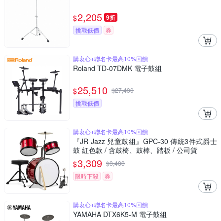
2,205
$
9折
挑戰低價
券
購衷心+聯名卡最高10%回饋
Roland TD-07DMK 電子鼓組
25,510
$
$
27,430
挑戰低價
購衷心+聯名卡最高10%回饋
『JR Jazz 兒童鼓組』GPC-30 傳統3件式爵士
鼓 紅色款 / 含鼓椅、鼓棒、踏板 / 公司貨
3,309
$
$
3,483
限時下殺
券
購衷心+聯名卡最高10%回饋
YAMAHA DTX6K5-M 電子鼓組