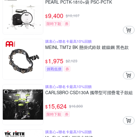
PEARL PCTK-1810+袋 PSC-PCTK
9,400
$
$
10,107
限時下殺
券
購衷心+聯名卡最高10%回饋
MEINL TMT2 BK 懸掛式鈴鼓 鍍鎳鋼 黑色款
1,975
$
$
2,123
挑戰低價
券
購衷心+聯名卡最高10%回饋
CARLSBRO CSD130A 攜帶型可摺疊電子鼓組
15,624
$
$
16,800
限時下殺
券
購衷心+聯名卡最高10%回饋