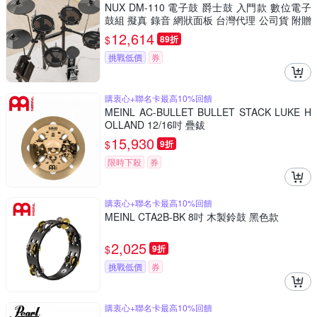
NUX DM-110 電子鼓 爵士鼓 入門款 數位電子
鼓組 擬真 錄音 網狀面板 台灣代理 公司貨 附贈
鼓毯 鼓棒
12,614
$
89折
挑戰低價
券
購衷心+聯名卡最高10%回饋
MEINL AC-BULLET BULLET STACK LUKE H
OLLAND 12/16吋 疊鈸
15,930
$
9折
限時下殺
券
購衷心+聯名卡最高10%回饋
MEINL CTA2B-BK 8吋 木製鈴鼓 黑色款
2,025
$
9折
挑戰低價
券
購衷心+聯名卡最高10%回饋