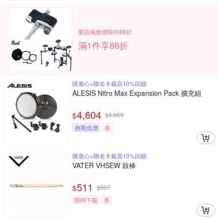
樂器瘋搶價限時88折
滿1件享88折
購衷心+聯名卡最高10%回饋
ALESIS Nitro Max Expansion Pack 擴充組
4,604
$
$
4,950
挑戰低價
券
購衷心+聯名卡最高10%回饋
VATER VHSEW 鼓棒
511
$
$
537
限時下殺
券