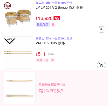
購衷心+聯名卡最高10%回饋
LP LP-201A-2 Bongo 原木 銀框
16,920
$
9折
挑戰低價
券
購衷心+聯名卡最高10%回饋
VATER VHSW 鼓棒
511
$
$
537
限時下殺
券
樂器瘋搶價限時95折
滿1件享95折