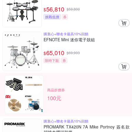
56,810
$
$
59,800
挑戰低價
券
購衷心+聯名卡最高10%回饋
EFNOTE Mini 迷你電子鼓組
65,010
$
$
69,903
限時下殺
券
商品折價券
100元
購衷心+聯名卡最高10%回饋
PROMARK TX420N 7A Mike Portnoy 簽名款