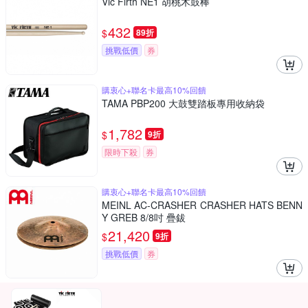
Vic Firth NE1 胡桃木鼓棒
432
$
89折
挑戰低價
券
購衷心+聯名卡最高10%回饋
TAMA PBP200 大鼓雙踏板專用收納袋
1,782
$
9折
限時下殺
券
購衷心+聯名卡最高10%回饋
MEINL AC-CRASHER CRASHER HATS BENN
Y GREB 8/8吋 疊鈸
21,420
$
9折
挑戰低價
券