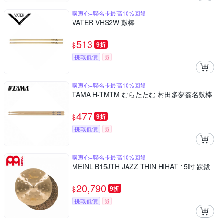
購衷心+聯名卡最高10%回饋
VATER VHS2W 鼓棒
513
$
9折
挑戰低價
券
購衷心+聯名卡最高10%回饋
TAMA H-TMTM むらたたむ 村田多夢簽名鼓棒
477
$
9折
挑戰低價
券
購衷心+聯名卡最高10%回饋
MEINL B15JTH JAZZ THIN HIHAT 15吋 踩鈸
20,790
$
9折
挑戰低價
券