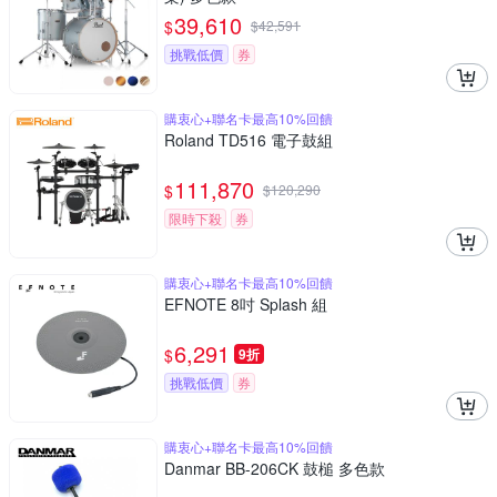
39,610
$
$
42,591
挑戰低價
券
購衷心+聯名卡最高10%回饋
Roland TD516 電子鼓組
111,870
$
$
120,290
限時下殺
券
購衷心+聯名卡最高10%回饋
EFNOTE 8吋 Splash 組
6,291
$
9折
挑戰低價
券
購衷心+聯名卡最高10%回饋
Danmar BB-206CK 鼓槌 多色款