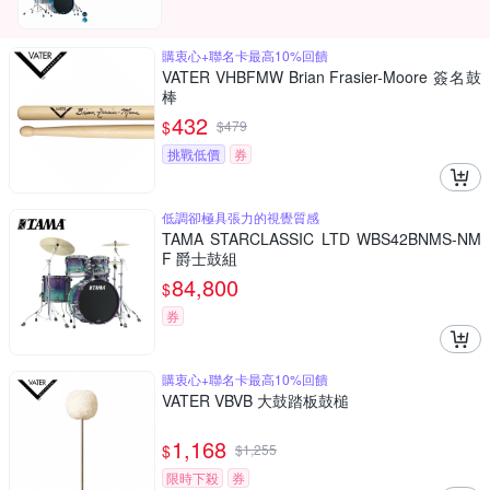
購衷心+聯名卡最高10%回饋
VATER VHBFMW Brian Frasier-Moore 簽名鼓
棒
432
$
$
479
挑戰低價
券
低調卻極具張力的視覺質感
TAMA STARCLASSIC LTD WBS42BNMS-NM
F 爵士鼓組
84,800
$
券
購衷心+聯名卡最高10%回饋
VATER VBVB 大鼓踏板鼓槌
1,168
$
$
1,255
限時下殺
券