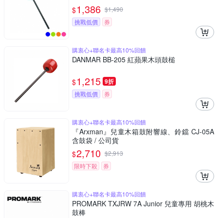
1,386
$
$
1,490
挑戰低價
券
購衷心+聯名卡最高10%回饋
DANMAR BB-205 紅蘋果木頭鼓槌
1,215
$
9折
挑戰低價
券
購衷心+聯名卡最高10%回饋
『Arxman』兒童木箱鼓附響線、鈴鐺 CJ-05A
含鼓袋 / 公司貨
2,710
$
$
2,913
限時下殺
券
購衷心+聯名卡最高10%回饋
PROMARK TXJRW 7A Junior 兒童專用 胡桃木
鼓棒