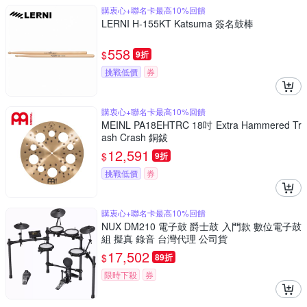
購衷心+聯名卡最高10%回饋
LERNI H-155KT Katsuma 簽名鼓棒
558
$
9折
挑戰低價
券
購衷心+聯名卡最高10%回饋
MEINL PA18EHTRC 18吋 Extra Hammered Tr
ash Crash 銅鈸
12,591
$
9折
挑戰低價
券
購衷心+聯名卡最高10%回饋
NUX DM210 電子鼓 爵士鼓 入門款 數位電子鼓
組 擬真 錄音 台灣代理 公司貨
17,502
$
89折
限時下殺
券