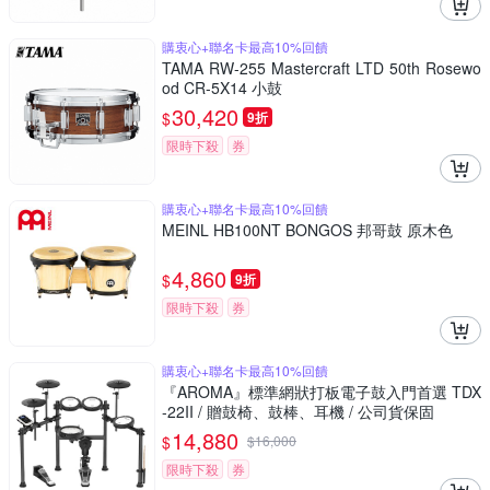
購衷心+聯名卡最高10%回饋
TAMA RW-255 Mastercraft LTD 50th Rosewo
od CR-5X14 小鼓
30,420
$
9折
限時下殺
券
購衷心+聯名卡最高10%回饋
MEINL HB100NT BONGOS 邦哥鼓 原木色
4,860
$
9折
限時下殺
券
購衷心+聯名卡最高10%回饋
『AROMA』標準網狀打板電子鼓入門首選 TDX
-22II / 贈鼓椅、鼓棒、耳機 / 公司貨保固
14,880
$
$
16,000
限時下殺
券