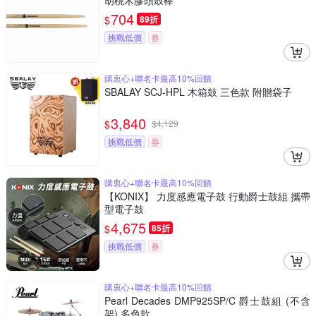
胡桃木膠頭鼓棒
704
$
89折
挑戰低價
券
購衷心+聯名卡最高10%回饋
SBALAY SCJ-HPL 木箱鼓 三色款 附贈袋子
3,840
$
$
4,129
挑戰低價
券
購衷心+聯名卡最高10%回饋
【KONIX】 力度感應電子鼓 行動爵士鼓組 攜帶
型電子鼓
4,675
$
85折
挑戰低價
券
購衷心+聯名卡最高10%回饋
Pearl Decades DMP925SP/C 爵士鼓組 (不含
架) 多色款