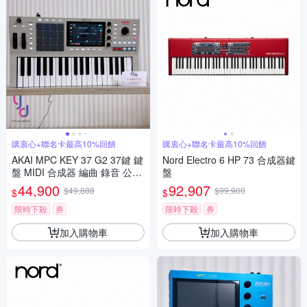
購衷心+聯名卡最高10%回饋
購衷心+聯名卡最高10%回饋
AKAI MPC KEY 37 G2 37鍵 鍵
Nord Electro 6 HP 73 合成器鍵
盤 MIDI 合成器 編曲 錄音 公司
盤
貨
44,900
92,907
$49,888
$99,900
$
$
限時下殺
券
限時下殺
券
加入購物車
加入購物車