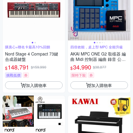
購衷心+聯名卡最高10%回饋
四倍效能，桌上型 MPC 全能升級
Nord Stage 4 Compact 73鍵
AKAI MPC ONE G2 取樣器 編
合成器鍵盤
曲 Midi 控制器 編曲 錄音 公司
貨
148,791
34,990
$159,990
$38,877
$
$
挑戰低價
券
限時下殺
券
加入購物車
加入購物車