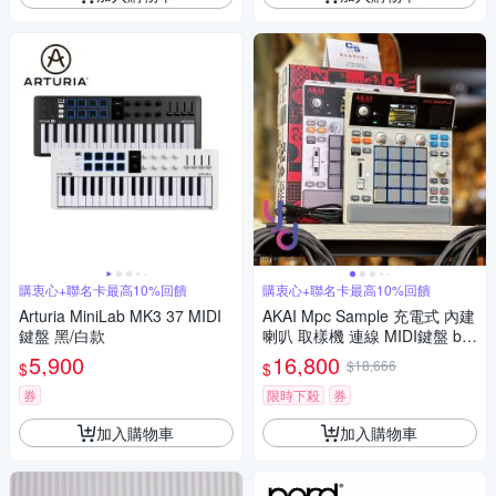
購衷心+聯名卡最高10%回饋
購衷心+聯名卡最高10%回饋
Arturia MiniLab MK3 37 MIDI
AKAI Mpc Sample 充電式 內建
鍵盤 黑/白款
喇叭 取樣機 連線 MIDI鍵盤 be
at 嘻哈 編曲 錄音
5,900
16,800
$18,666
$
$
券
限時下殺
券
加入購物車
加入購物車