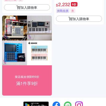
2,232
9折
$
加入購物車
挑戰低價
券
加入購物車
樂器瘋搶價限時9折
滿1件享9折