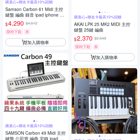
購衷心+聯名卡最高10%回饋
Samson Carbon 61 Midi 主控
鍵盤 編曲 錄音 ipad iphone 可
購衷心+聯名卡最高10%回饋
用
4,290
$4,612
$
AKAI LPK 25 MK2 MIDI 主控
鍵盤 25鍵 編曲
限時下殺
券
2,370
$2,548
$
加入購物車
限時下殺
券
加入購物車
購衷心+聯名卡最高10%回饋
SAMSON Carbon 49 Midi 主控
鍵盤 公司貨 編曲 宅錄 ipad mi