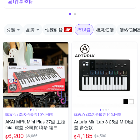
滿1件享93折
分類
品牌
快速到貨
有現貨
挑戰低價
價格低到
購衷心+聯名卡最高10%回饋
購衷心+聯名卡最高10%回饋
AKAI MPK Mini Plus 37鍵 主控
Arturia MiniLab 3 25鍵 MIDI鍵
midi 鍵盤 公司貨 嘻哈 編曲
盤 多色款
6,200
4,185
$6,666
$4,500
$
$