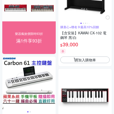
購衷心+聯名卡最高10%回饋
【含安裝】KAWAI CX-102 電
樂器瘋搶價限時93折
鋼琴 黑/白
滿1件享93折
39,000
$
券
加入購物車