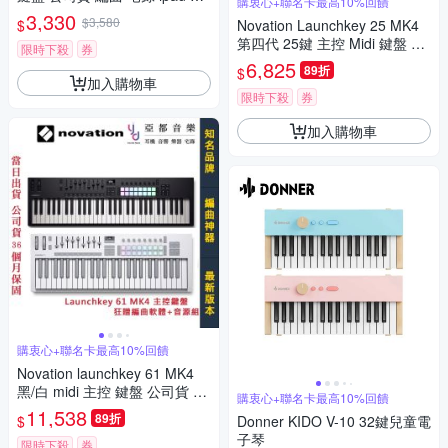
購衷心+聯名卡最高10%回饋
di 鍵盤
3,330
$3,580
$
Novation Launchkey 25 MK4
第四代 25鍵 主控 Midi 鍵盤 贈
限時下殺
券
軟體 公司貨 保固三年
6,825
89折
$
加入購物車
限時下殺
券
加入購物車
購衷心+聯名卡最高10%回饋
Novation launchkey 61 MK4
黑/白 midi 主控 鍵盤 公司貨 3
購衷心+聯名卡最高10%回饋
年保固
11,538
89折
$
Donner KIDO V-10 32鍵兒童電
子琴
限時下殺
券