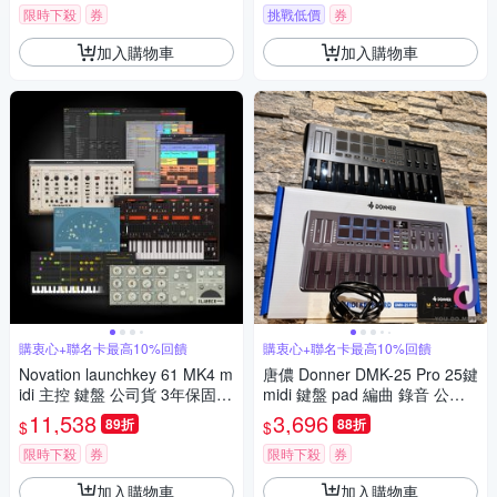
限時下殺
券
挑戰低價
券
加入購物車
加入購物車
購衷心+聯名卡最高10%回饋
購衷心+聯名卡最高10%回饋
Novation launchkey 61 MK4 m
唐儂 Donner DMK-25 Pro 25鍵
idi 主控 鍵盤 公司貨 3年保固
midi 鍵盤 pad 編曲 錄音 公司
編曲 錄音 製作
貨
11,538
3,696
89折
88折
$
$
限時下殺
券
限時下殺
券
加入購物車
加入購物車