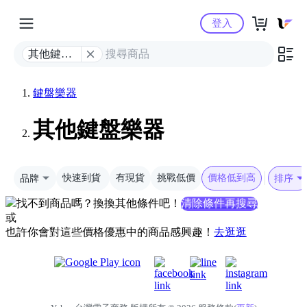
Yahoo購物中心
登入
其他鍵盤
樂器
鍵盤樂器
其他鍵盤樂器
品牌
快速到貨
有現貨
挑戰低價
價格低到高
排序
找不到商品嗎？換換其他條件吧！
清除條件再搜尋
或
也許你會對這些價格優惠中的商品感興趣！
去逛逛