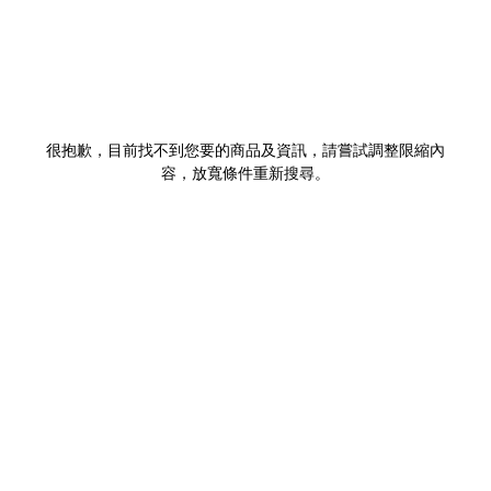
很抱歉，目前找不到您要的商品及資訊，請嘗試調整限縮內
容，放寬條件重新搜尋。