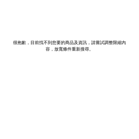
很抱歉，目前找不到您要的商品及資訊，請嘗試調整限縮內
容，放寬條件重新搜尋。