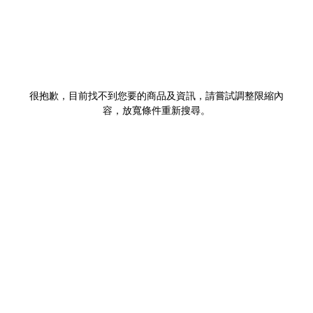
很抱歉，目前找不到您要的商品及資訊，請嘗試調整限縮內
容，放寬條件重新搜尋。