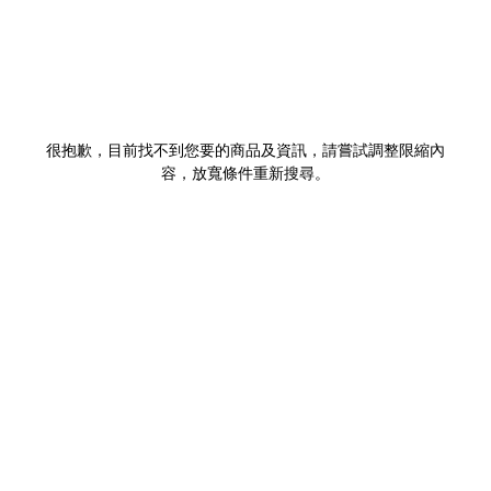
很抱歉，目前找不到您要的商品及資訊，請嘗試調整限縮內
容，放寬條件重新搜尋。