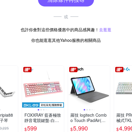
或
也許你會對這些價格優惠中的商品感興趣！
去逛逛
你也能逛逛其他Yahoo服務的相關商品
ripia88
FOXXRAY 藍蒼極致
羅技 logitech Comb
羅技 PR
電子琴
靜音電競鍵盤-白粉
o Touch iPadAir(M
械式TK
(FXR-BKL-89)
2)11吋鍵盤保護套
白
599
5,990
4,99
3,225
$
$
$