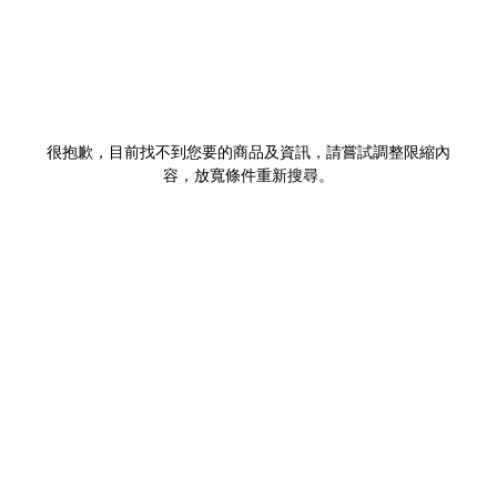
很抱歉，目前找不到您要的商品及資訊，請嘗試調整限縮內
容，放寬條件重新搜尋。