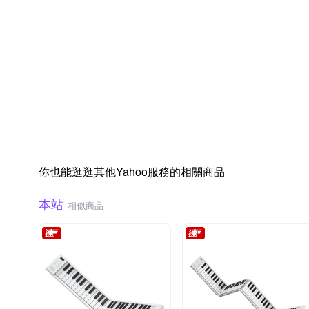
你也能逛逛其他Yahoo服務的相關商品
本站
相似商品