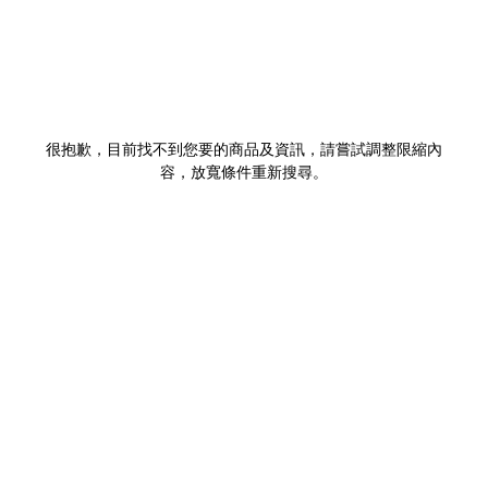
很抱歉，目前找不到您要的商品及資訊，請嘗試調整限縮內
容，放寬條件重新搜尋。