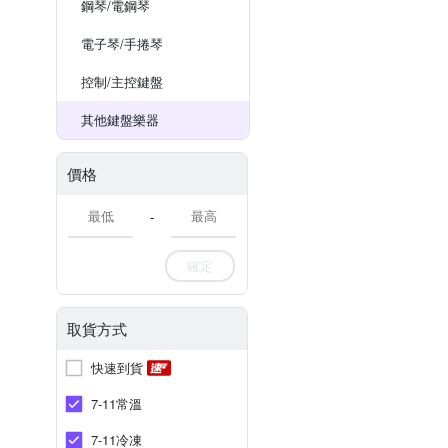
鋼琴/電鋼琴
電子琴/手捲琴
控制/主控鍵盤
其他鍵盤樂器
價格
-
確定
取貨方式
快速到貨
7-11常溫
7-11冷凍