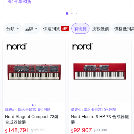
滿1件享93折
分類
品牌
快速到貨
有現貨
挑戰低價
價格低到
購衷心+聯名卡最高10%回饋
購衷心+聯名卡最高10%回饋
Nord Stage 4 Compact 73鍵
Nord Electro 6 HP 73 合成器鍵
合成器鍵盤
盤
148,791
92,907
$159,990
$99,900
$
$