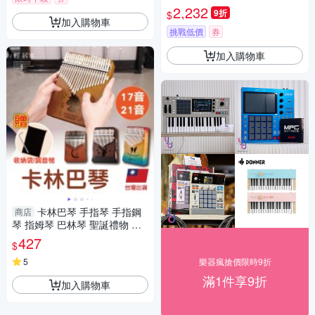
2,232
9折
$
加入購物車
挑戰低價
券
加入購物車
卡林巴琴 手指琴 手指鋼
商店
琴 指姆琴 巴林琴 聖誕禮物 交
換禮物-輕居家-C
427
$
5
樂器瘋搶價限時9折
滿1件享9折
加入購物車