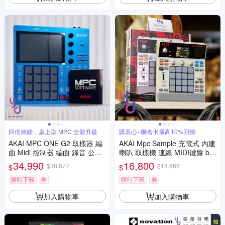
四倍效能，桌上型 MPC 全能升級
購衷心+聯名卡最高10%回饋
AKAI MPC ONE G2 取樣器 編
AKAI Mpc Sample 充電式 內建
曲 Midi 控制器 編曲 錄音 公司
喇叭 取樣機 連線 MIDI鍵盤 be
貨
at 嘻哈 編曲 錄音
34,990
16,800
$38,877
$18,666
$
$
限時下殺
券
限時下殺
券
加入購物車
加入購物車