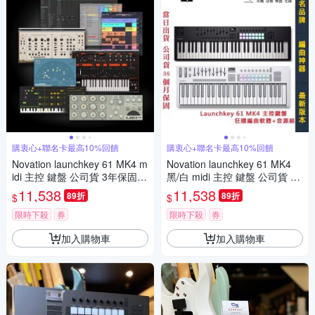
購衷心+聯名卡最高10%回饋
購衷心+聯名卡最高10%回饋
Novation launchkey 61 MK4 m
Novation launchkey 61 MK4
idi 主控 鍵盤 公司貨 3年保固
黑/白 midi 主控 鍵盤 公司貨 3
編曲 錄音 製作
年保固
11,538
11,538
89折
89折
$
$
限時下殺
券
限時下殺
券
加入購物車
加入購物車