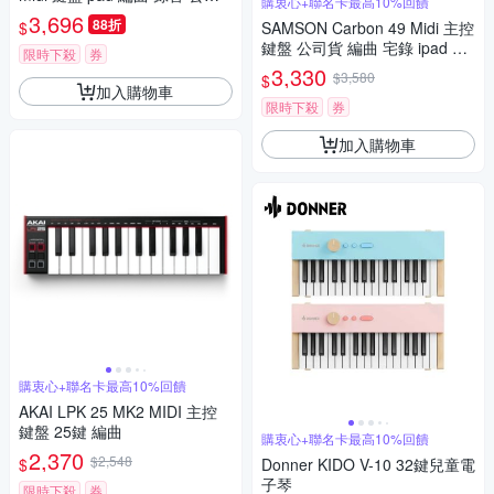
購衷心+聯名卡最高10%回饋
貨
3,696
88折
$
SAMSON Carbon 49 Midi 主控
鍵盤 公司貨 編曲 宅錄 ipad mi
限時下殺
券
di 鍵盤
3,330
$3,580
$
加入購物車
限時下殺
券
加入購物車
購衷心+聯名卡最高10%回饋
AKAI LPK 25 MK2 MIDI 主控
鍵盤 25鍵 編曲
購衷心+聯名卡最高10%回饋
2,370
$2,548
$
Donner KIDO V-10 32鍵兒童電
子琴
限時下殺
券