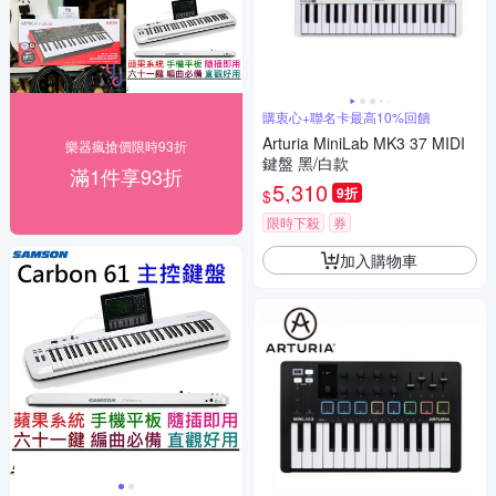
購衷心+聯名卡最高10%回饋
Arturia MiniLab MK3 37 MIDI
樂器瘋搶價限時93折
鍵盤 黑/白款
滿1件享93折
5,310
9折
$
限時下殺
券
加入購物車