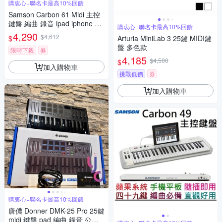
購衷心+聯名卡最高10%回饋
Samson Carbon 61 Midi 主控
鍵盤 編曲 錄音 ipad iphone 可
購衷心+聯名卡最高10%回饋
用
4,290
$4,612
$
Arturia MiniLab 3 25鍵 MIDI鍵
盤 多色款
限時下殺
券
4,185
$4,500
$
加入購物車
挑戰低價
券
加入購物車
購衷心+聯名卡最高10%回饋
唐儂 Donner DMK-25 Pro 25鍵
midi 鍵盤 pad 編曲 錄音 公司