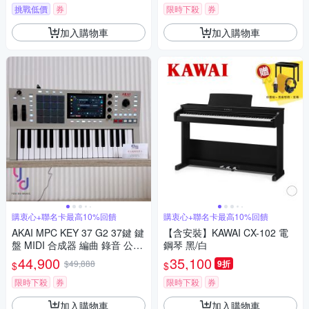
挑戰低價
券
限時下殺
券
加入購物車
加入購物車
購衷心+聯名卡最高10%回饋
購衷心+聯名卡最高10%回饋
AKAI MPC KEY 37 G2 37鍵 鍵
【含安裝】KAWAI CX-102 電
盤 MIDI 合成器 編曲 錄音 公司
鋼琴 黑/白
貨
44,900
35,100
$49,888
9折
$
$
限時下殺
券
限時下殺
券
加入購物車
加入購物車