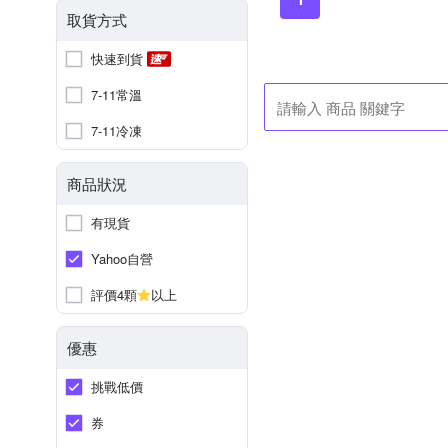
取貨方式
快速到貨
7-11常溫
7-11冷凍
商品狀況
有現貨
Yahoo自營
評價4顆
以上
優惠
挑戰低價
券