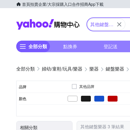
首頁
拍賣
企業/大宗採購入口
合作招商
App下載
Yahoo購物中心
其他鍵盤樂
器
全部分類
點換券
登記送
婦幼/童鞋/玩具/樂器
樂器
鍵盤樂器
其他品牌
品牌
顏色
品牌名稱
合成器
37鍵
73鍵
電子琴
其他
類型
鍵數
其他鍵盤樂器 3 筆結果
相關分類