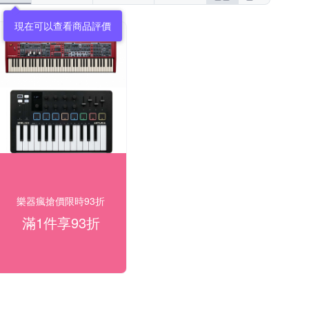
現在可以查看商品評價
樂器瘋搶價限時93折
滿1件享93折