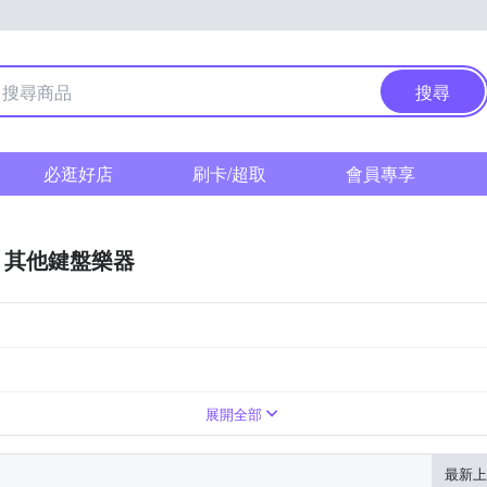
搜尋
必逛好店
刷卡/超取
會員專享
其他鍵盤樂器
配件
展開全部
最新上