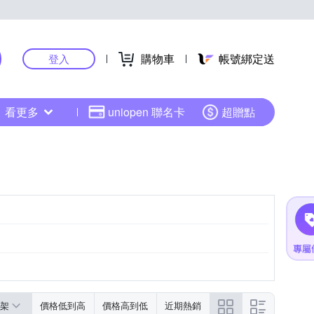
購物車
帳號綁定送
登入
看更多
uniopen 聯名卡
超贈點
架
價格低到高
價格高到低
近期熱銷