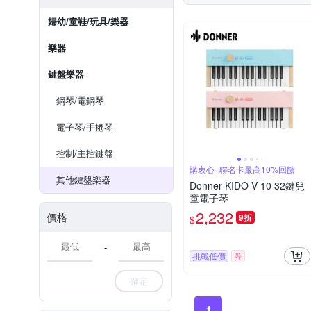
婦幼/童鞋/玩具/樂器
樂器
鍵盤樂器
鋼琴/電鋼琴
電子琴/手捲琴
控制/主控鍵盤
購衷心+聯名卡最高10%回饋
其他鍵盤樂器
Donner KIDO V-10 32鍵兒
童電子琴
2,232
價格
9折
$
-
挑戰低價
券
確定
1