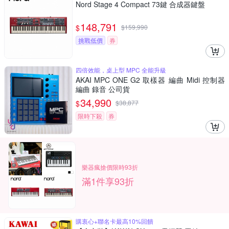
Nord Stage 4 Compact 73鍵 合成器鍵盤
148,791
$
$
159,990
挑戰低價
券
四倍效能，桌上型 MPC 全能升級
AKAI MPC ONE G2 取樣器 編曲 Midi 控制器
編曲 錄音 公司貨
34,990
$
$
38,877
限時下殺
券
樂器瘋搶價限時93折
滿1件享93折
購衷心+聯名卡最高10%回饋