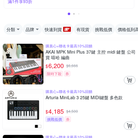
滿1件享93折
分類
品牌
快速到貨
有現貨
挑戰低價
價格低到
購衷心+聯名卡最高10%回饋
AKAI MPK Mini Plus 37鍵 主控 midi 鍵盤 公司
貨 嘻哈 編曲
6,200
$
$
6,666
限時下殺
券
購衷心+聯名卡最高10%回饋
Arturia MiniLab 3 25鍵 MIDI鍵盤 多色款
4,185
$
$
4,500
挑戰低價
券
購衷心+聯名卡最高10%回饋