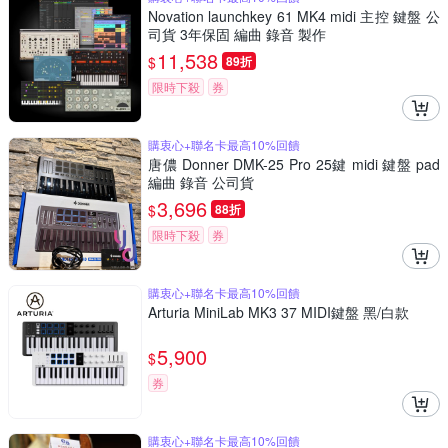
Novation launchkey 61 MK4 midi 主控 鍵盤 公
司貨 3年保固 編曲 錄音 製作
11,538
$
89折
限時下殺
券
購衷心+聯名卡最高10%回饋
唐儂 Donner DMK-25 Pro 25鍵 midi 鍵盤 pad
編曲 錄音 公司貨
3,696
$
88折
限時下殺
券
購衷心+聯名卡最高10%回饋
Arturia MiniLab MK3 37 MIDI鍵盤 黑/白款
5,900
$
券
購衷心+聯名卡最高10%回饋