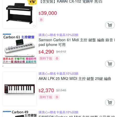
【含安裝】KAWAI CX-102 電鋼琴 黑/白
39,000
$
券
購衷心+聯名卡最高10%回饋
Samson Carbon 61 Midi 主控 鍵盤 編曲 錄音 i
pad iphone 可用
4,290
$
$
4,612
限時下殺
券
購衷心+聯名卡最高10%回饋
AKAI LPK 25 MK2 MIDI 主控 鍵盤 25鍵 編曲
2,370
$
$
2,548
限時下殺
券
購衷心+聯名卡最高10%回饋