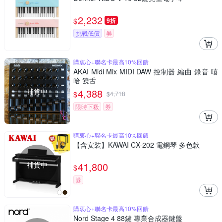
2,232
$
9折
挑戰低價
券
購衷心+聯名卡最高10%回饋
AKAI Midi Mix MIDI DAW 控制器 編曲 錄音 嘻
哈 饒舌
補貨中
4,388
$
$
4,718
限時下殺
券
購衷心+聯名卡最高10%回饋
【含安裝】KAWAI CX-202 電鋼琴 多色款
補貨中
41,800
$
券
購衷心+聯名卡最高10%回饋
Nord Stage 4 88鍵 專業合成器鍵盤