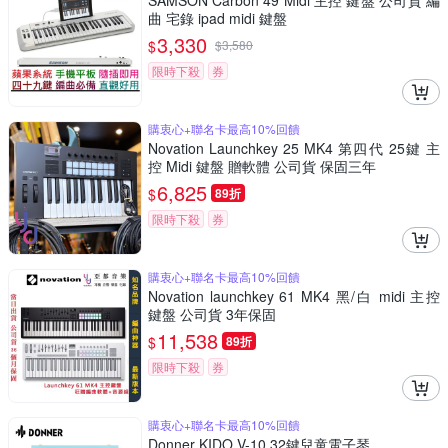
SAMSON Carbon 49 Midi 主控 鍵盤 公司貨 編
曲 宅錄 ipad midi 鍵盤
3,330
$
$
3,580
限時下殺
券
購衷心+聯名卡最高10%回饋
Novation Launchkey 25 MK4 第四代 25鍵 主
控 Midi 鍵盤 贈軟體 公司貨 保固三年
6,825
$
89折
限時下殺
券
購衷心+聯名卡最高10%回饋
Novation launchkey 61 MK4 黑/白 midi 主控
鍵盤 公司貨 3年保固
11,538
$
89折
限時下殺
券
購衷心+聯名卡最高10%回饋
Donner KIDO V-10 32鍵兒童電子琴