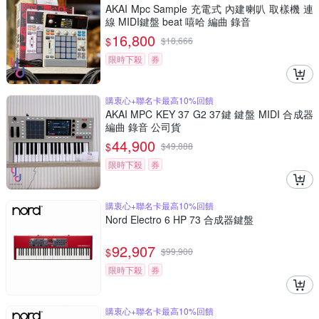
AKAI Mpc Sample 充電式 內建喇叭 取樣機 連
線 MIDI鍵盤 beat 嘻哈 編曲 錄音
16,800
$
$
18,666
限時下殺
券
購衷心+聯名卡最高10%回饋
AKAI MPC KEY 37 G2 37鍵 鍵盤 MIDI 合成器
編曲 錄音 公司貨
44,900
$
$
49,888
限時下殺
券
購衷心+聯名卡最高10%回饋
Nord Electro 6 HP 73 合成器鍵盤
92,907
$
$
99,900
限時下殺
券
購衷心+聯名卡最高10%回饋