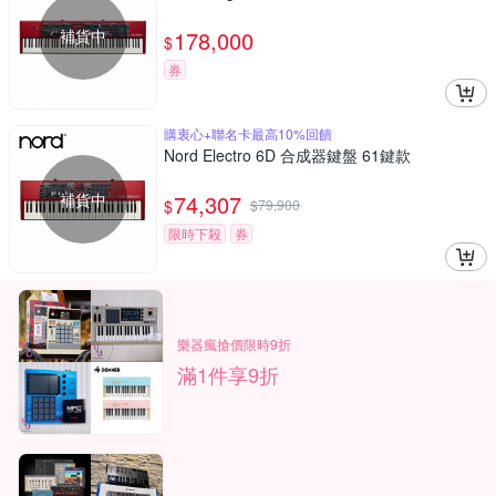
補貨中
178,000
$
券
購衷心+聯名卡最高10%回饋
Nord Electro 6D 合成器鍵盤 61鍵款
補貨中
74,307
$
$
79,900
限時下殺
券
樂器瘋搶價限時9折
滿1件享9折