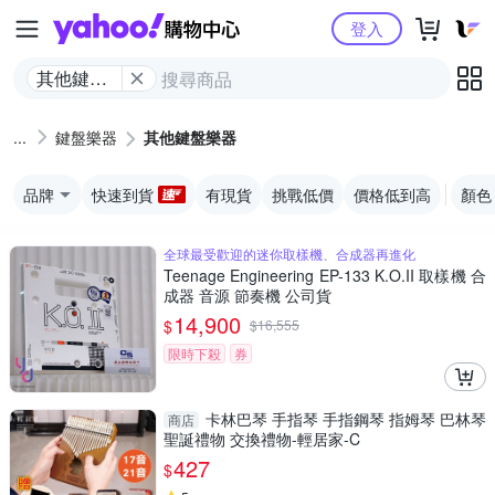
Yahoo購物中心
登入
其他鍵盤
樂器
鍵盤樂器
其他鍵盤樂器
品牌
快速到貨
有現貨
挑戰低價
價格低到高
顏色
全球最受歡迎的迷你取樣機、合成器再進化
Teenage Engineering EP-133 K.O.II 取樣機 合
成器 音源 節奏機 公司貨
14,900
$
$
16,555
限時下殺
券
卡林巴琴 手指琴 手指鋼琴 指姆琴 巴林琴
商店
聖誕禮物 交換禮物-輕居家-C
427
$