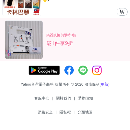
5
樂器瘋搶價限時9折
滿1件享9折
Yahoo台灣電子商務 版權所有 © 2026 服務條款(
更新
)
客服中心
|
關於我們
|
購物須知
網路安全
|
隱私權
|
分類地圖