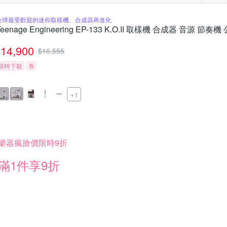
全球最受歡迎的迷你取樣機、合成器再進化
Teenage Engineering EP-133 K.O.II 取樣機 合成器 音源 節奏
14,900
$
16,555
限時下殺
券
+1
樂器瘋搶價限時9折
滿1件享9折