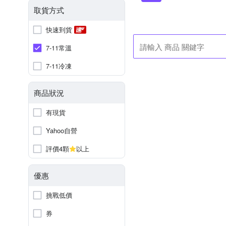
取貨方式
快速到貨
7-11常溫
7-11冷凍
商品狀況
有現貨
Yahoo自營
評價4顆
以上
優惠
挑戰低價
券