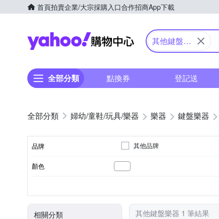
首頁
拍賣
企業/大宗採購入口
合作招商
App下載
Yahoo購物中心
其他鍵盤樂
器
全部分類
點換券
登記送
婦幼/童鞋/玩具/樂器
樂器
鍵盤樂器
其他品牌
品牌
顏色
品牌名稱
控制鍵盤
類型
其他鍵盤樂器 1 筆結果
相關分類