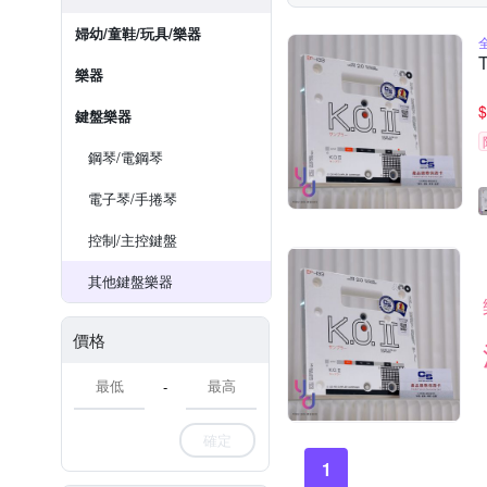
婦幼/童鞋/玩具/樂器
樂器
$
鍵盤樂器
鋼琴/電鋼琴
電子琴/手捲琴
控制/主控鍵盤
其他鍵盤樂器
價格
-
確定
1