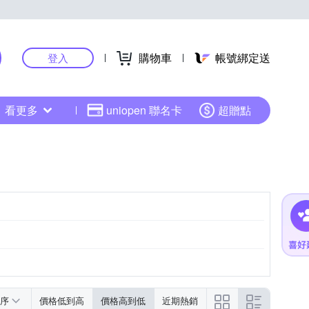
購物車
帳號綁定送
登入
看更多
uniopen 聯名卡
超贈點
序
價格低到高
價格高到低
近期熱銷