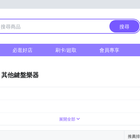
搜尋
必逛好店
刷卡/超取
會員專享
其他鍵盤樂器
展開全部
推薦排