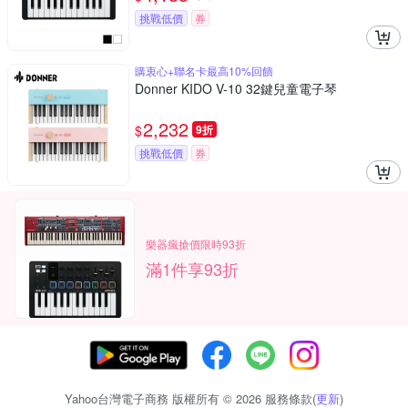
挑戰低價
券
購衷心+聯名卡最高10%回饋
Donner KIDO V-10 32鍵兒童電子琴
2,232
$
9折
挑戰低價
券
樂器瘋搶價限時93折
滿1件享93折
Yahoo台灣電子商務 版權所有 © 2026 服務條款(
更新
)