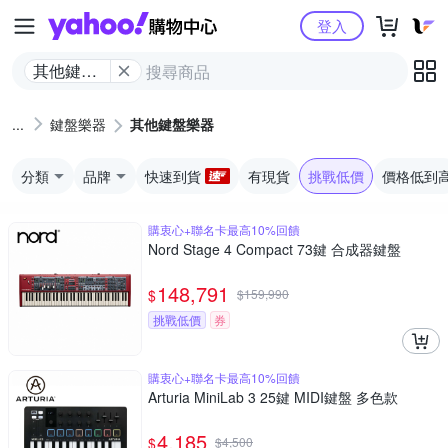
Yahoo購物中心
登入
其他鍵盤
樂器
鍵盤樂器
其他鍵盤樂器
分類
品牌
快速到貨
有現貨
挑戰低價
價格低到
購衷心+聯名卡最高10%回饋
Nord Stage 4 Compact 73鍵 合成器鍵盤
148,791
$
$
159,990
挑戰低價
券
購衷心+聯名卡最高10%回饋
Arturia MiniLab 3 25鍵 MIDI鍵盤 多色款
4,185
$
$
4,500