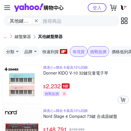
Yahoo購物中心
登入
其他鍵盤
樂器
鍵盤樂器
其他鍵盤樂器
分類
品牌
快速到貨
有現貨
挑戰低價
價格低到
購衷心+聯名卡最高10%回饋
Donner KIDO V-10 32鍵兒童電子琴
2,232
$
9折
挑戰低價
券
購衷心+聯名卡最高10%回饋
Nord Stage 4 Compact 73鍵 合成器鍵盤
148,791
$
$
159,990