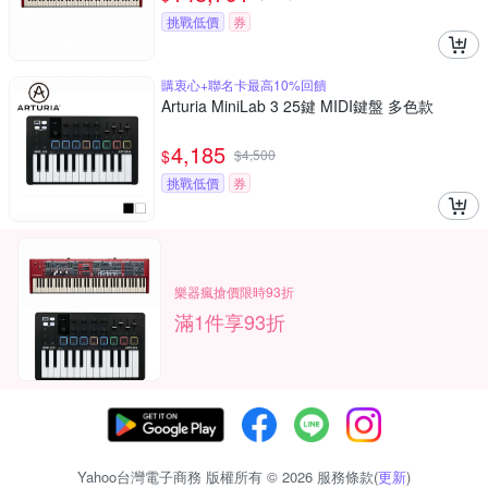
挑戰低價
券
購衷心+聯名卡最高10%回饋
Arturia MiniLab 3 25鍵 MIDI鍵盤 多色款
4,185
$
$
4,500
挑戰低價
券
樂器瘋搶價限時93折
滿1件享93折
Yahoo台灣電子商務 版權所有 © 2026 服務條款(
更新
)