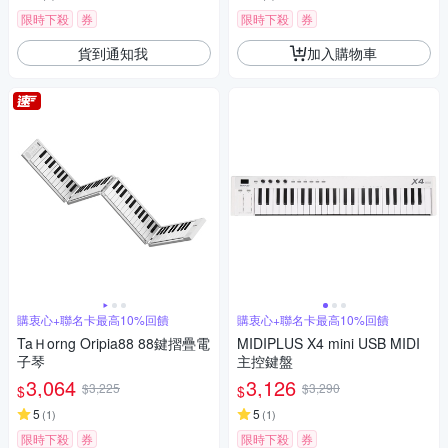
限時下殺
券
限時下殺
券
貨到通知我
加入購物車
購衷心+聯名卡最高10%回饋
購衷心+聯名卡最高10%回饋
TaＨorng Oripia88 88鍵摺疊電
MIDIPLUS X4 mini USB MIDI
子琴
主控鍵盤
3,064
3,126
$3,225
$3,290
$
$
5
5
(
1
)
(
1
)
限時下殺
券
限時下殺
券