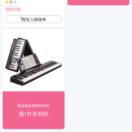
5
(
1
)
限時下殺
加入購物車
樂器瘋搶價限時95折
滿1件享95折