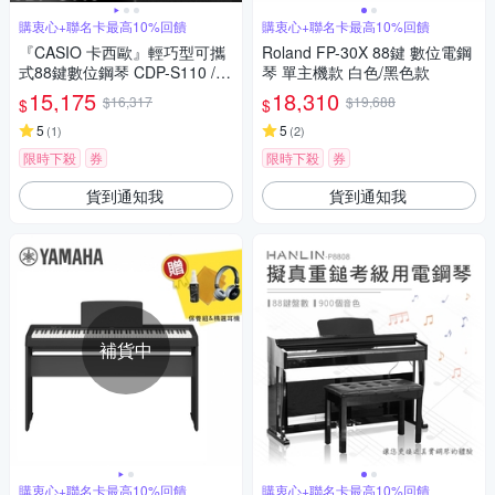
購衷心+聯名卡最高10%回饋
購衷心+聯名卡最高10%回饋
『CASIO 卡西歐』輕巧型可攜
Roland FP-30X 88鍵 數位電鋼
式88鍵數位鋼琴 CDP-S110 /
琴 單主機款 白色/黑色款
含琴架、琴椅 / 公司貨保固
15,175
18,310
$16,317
$19,688
$
$
5
5
(
1
)
(
2
)
限時下殺
券
限時下殺
券
貨到通知我
貨到通知我
補貨中
購衷心+聯名卡最高10%回饋
購衷心+聯名卡最高10%回饋