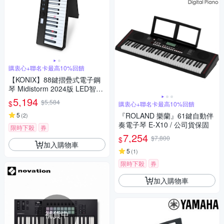
購衷心+聯名卡最高10%回饋
【KONIX】88鍵摺疊式電子鋼
琴 Midistorm 2024版 LED智慧
燈光學習 可攜式電子琴 摺疊數
5,194
$5,584
$
購衷心+聯名卡最高10%回饋
位鋼琴 MIDI鍵盤魔光琴
5
『ROLAND 樂蘭』61鍵自動伴
(
2
)
奏電子琴 E-X10 / 公司貨保固
限時下殺
券
7,254
$7,800
$
加入購物車
5
(
1
)
限時下殺
券
加入購物車
補貨中