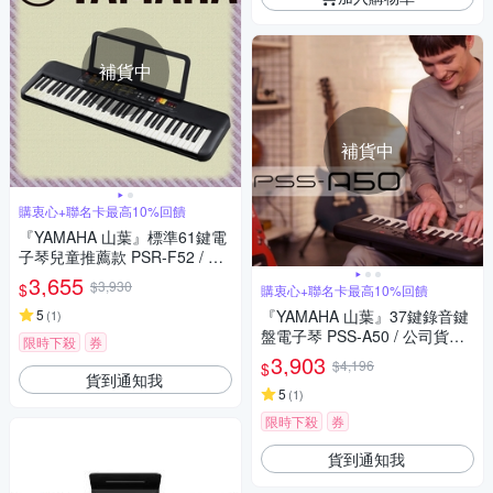
補貨中
補貨中
購衷心+聯名卡最高10%回饋
『YAMAHA 山葉』標準61鍵電
子琴兒童推薦款 PSR-F52 / 公
司貨保固
3,655
$3,930
$
購衷心+聯名卡最高10%回饋
5
『YAMAHA 山葉』37鍵錄音鍵
(
1
)
盤電子琴 PSS-A50 / 公司貨保
限時下殺
券
固
3,903
$4,196
$
貨到通知我
5
(
1
)
限時下殺
券
貨到通知我