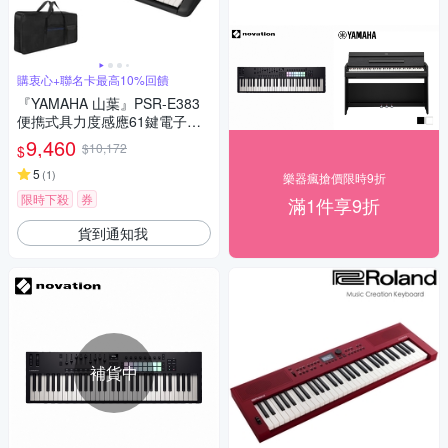
購衷心+聯名卡最高10%回饋
『YAMAHA 山葉』PSR-E383
便擕式具力度感應61鍵電子琴
含琴袋 / 公司貨保固
9,460
$10,172
$
5
(
1
)
樂器瘋搶價限時9折
限時下殺
券
滿1件享9折
貨到通知我
補貨中