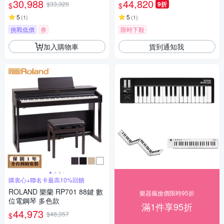
30,988
44,820
$33,320
9折
$
$
5
5
(
1
)
(
1
)
挑戰低價
券
限時下殺
加入購物車
貨到通知我
購衷心+聯名卡最高10%回饋
ROLAND 樂蘭 RP701 88鍵 數
樂器瘋搶價限時95折
位電鋼琴 多色款
滿1件享95折
44,973
$48,357
$