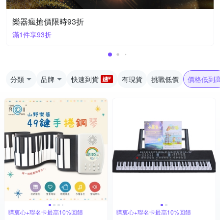
樂器瘋搶價限時93折
滿1件享93折
分類
品牌
快速到貨
有現貨
挑戰低價
價格低到
購衷心+聯名卡最高10%回饋
購衷心+聯名卡最高10%回饋