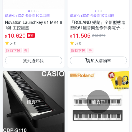
購衷心+聯名卡最高10%回饋
購衷心+聯名卡最高10%回饋
Novation Launchkey 61 MK4 6
『ROLAND 樂蘭』全新型態進
1鍵 主控鍵盤
階款61鍵音樂創作伴奏電子琴
GO:KEYS 3 / 櫻桃紅 公司貨保
10,620
11,505
9折
$12,370
$
$
固
5
5
(
1
)
(
1
)
限時下殺
券
限時下殺
券
貨到通知我
加入購物車
補貨中
補貨中