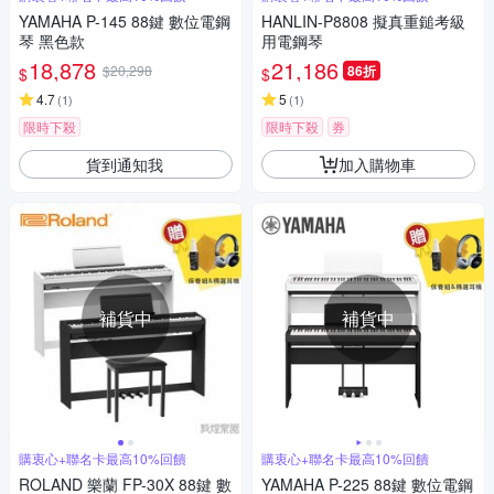
YAMAHA P-145 88鍵 數位電鋼
HANLIN-P8808 擬真重鎚考級
琴 黑色款
用電鋼琴
18,878
21,186
$20,298
86折
$
$
4.7
5
(
1
)
(
1
)
限時下殺
限時下殺
券
貨到通知我
加入購物車
補貨中
補貨中
購衷心+聯名卡最高10%回饋
購衷心+聯名卡最高10%回饋
ROLAND 樂蘭 FP-30X 88鍵 數
YAMAHA P-225 88鍵 數位電鋼