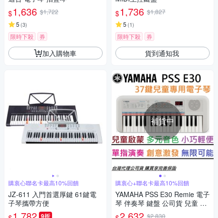
1,636
1,736
$1,722
$1,827
$
$
5
5
(
3
)
(
1
)
限時下殺
券
限時下殺
券
加入購物車
貨到通知我
補貨中
購衷心聯名卡最高10%回饋
購衷心+聯名卡最高10%回饋
JZ-611 入門首選厚鍵 61鍵電
YAMAHA PSS E30 Remie 電子
子琴攜帶方便
琴 伴奏琴 鍵盤 公司貨 兒童 耳
機 電池
1,782
2,632
9折
$2,830
$
$