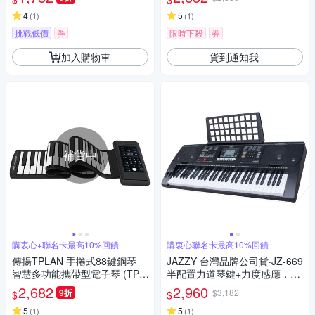
4
5
(
1
)
(
1
)
挑戰低價
券
限時下殺
券
加入購物車
貨到通知我
補貨中
購衷心+聯名卡最高10%回饋
購衷心聯名卡最高10%回饋
傳揚TPLAN 手捲式88鍵鋼琴
JAZZY 台灣品牌公司貨‧JZ-669
智慧多功能攜帶型電子琴 (TP-8
半配置力道琴鍵+力度感應，電
8)
子琴，MP3+麥克風，61鍵贈琴
2,682
2,960
9折
$3,182
$
$
袋全配，電鋼琴
5
5
(
1
)
(
1
)