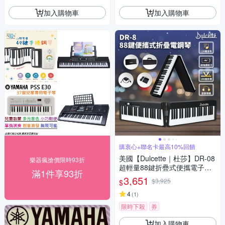
加入購物車
加入購物車
購衷心+聯名卡最高10%回饋
美國【Dulcette｜杜莎】DR-08
樂器瘋搶價限時93折
超輕量88鍵折疊式便攜電子鋼
滿1件享93折
琴 力度感應組合琴鍵 附琴袋方
3,651
$3,925
$
便外出攜帶 還原真實鋼琴琴鍵
和音色
4
(
1
)
限時下殺
券
加入購物車