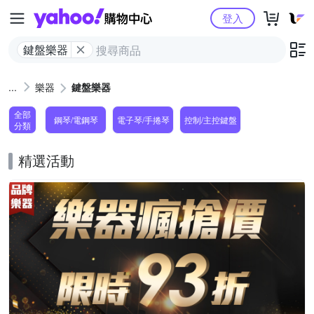
Yahoo購物中心
登入
鍵盤樂器
樂器
鍵盤樂器
全部
鋼琴/電鋼琴
電子琴/手捲琴
控制/主控鍵盤
分類
精選活動