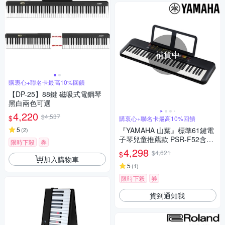
補貨中
購衷心+聯名卡最高10%回饋
【DP-25】88鍵 磁吸式電鋼琴
黑白兩色可選
4,220
$4,537
$
購衷心+聯名卡最高10%回饋
5
『YAMAHA 山葉』標準61鍵電
(
2
)
子琴兒童推薦款 PSR-F52含琴
限時下殺
券
架 / 公司貨保固
4,298
$4,621
$
加入購物車
5
(
1
)
限時下殺
券
貨到通知我