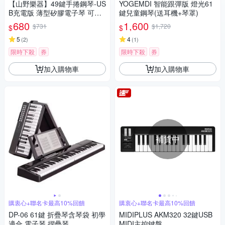
【山野樂器】49鍵手捲鋼琴-US
YOGEMDI 智能跟彈版 燈光61
B充電版 薄型矽膠電子琴 可接
鍵兒童鋼琴(送耳機+琴罩)
耳機 好收納不占空間
680
1,600
$731
$1,720
$
$
5
4
(
2
)
(
1
)
限時下殺
券
限時下殺
券
加入購物車
加入購物車
補貨中
購衷心+聯名卡最高10%回饋
購衷心+聯名卡最高10%回饋
DP-06 61鍵 折疊琴含琴袋 初學
MIDIPLUS AKM320 32鍵USB
適合 電子琴 摺疊琴
MIDI主控鍵盤