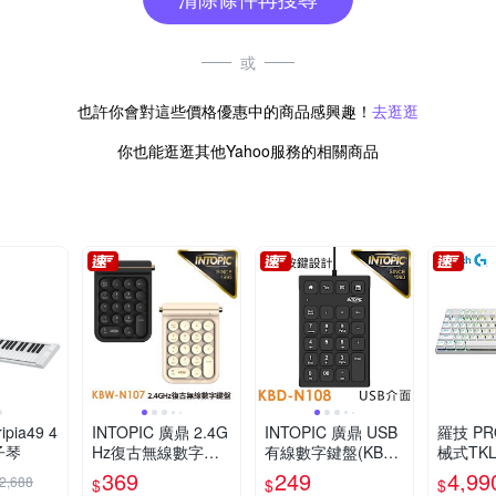
或
也許你會對這些價格優惠中的商品感興趣！
去逛逛
你也能逛逛其他Yahoo服務的相關商品
ipia49 4
INTOPIC 廣鼎 2.4G
INTOPIC 廣鼎 USB
羅技 PR
子琴
Hz復古無線數字鍵
有線數字鍵盤(KBD-
械式TK
盤(KBW-N107)
N108)
白
369
249
4,99
2,688
$
$
$