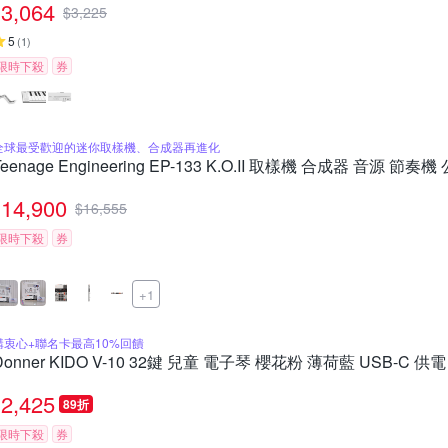
3,064
$
3,225
5
(
1
)
限時下殺
券
全球最受歡迎的迷你取樣機、合成器再進化
Teenage Engineering EP-133 K.O.II 取樣機 合成器 音源 節奏
14,900
$
16,555
限時下殺
券
+1
購衷心+聯名卡最高10%回饋
Donner KIDO V-10 32鍵 兒童 電子琴 櫻花粉 薄荷藍 USB-C 供電
2,425
89折
限時下殺
券