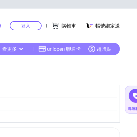
購物車
帳號綁定送
登入
看更多
uniopen 聯名卡
超贈點