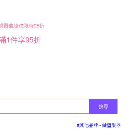
樂器瘋搶價限時95折
滿1件享95折
搜尋
#其他品牌 - 鍵盤樂器