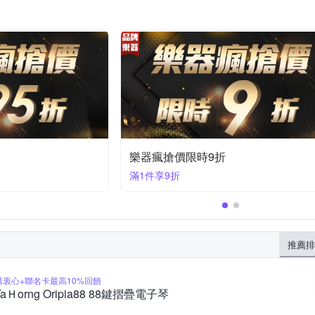
樂器瘋搶價限時9折
滿1件享9折
推薦排
購衷心+聯名卡最高10%回饋
TaＨorng Oripia88 88鍵摺疊電子琴