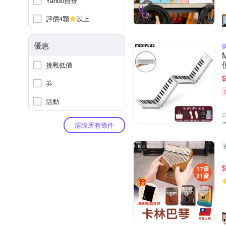
Yahoo自營
評價4顆
以上
優惠
挑戰低價
$
券
活動
清除所有條件
$