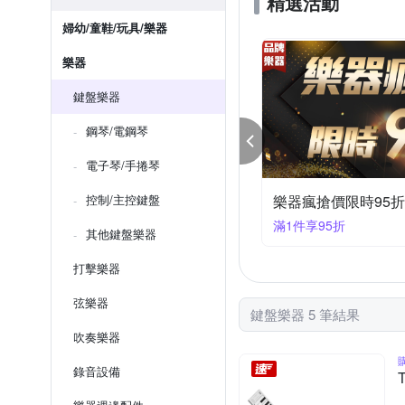
精選活動
婦幼/童鞋/玩具/樂器
樂器
鍵盤樂器
鋼琴/電鋼琴
電子琴/手捲琴
控制/主控鍵盤
樂器瘋搶價限時95折
滿1件享95折
其他鍵盤樂器
打擊樂器
弦樂器
鍵盤樂器 5 筆結果
吹奏樂器
錄音設備