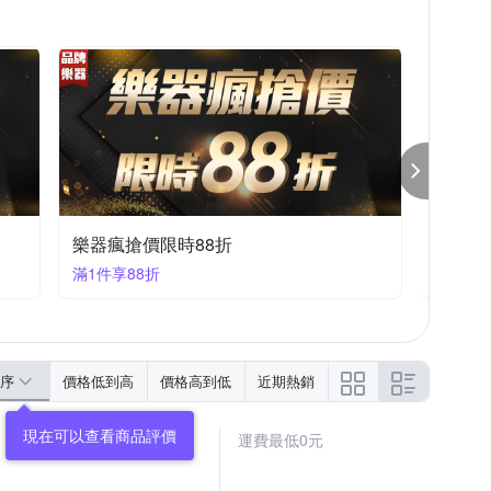
樂器瘋搶價限時88折
樂器瘋
滿1件享88折
滿1件享
序
價格低到高
價格高到低
近期熱銷
現在可以查看商品評價
運費最低0元