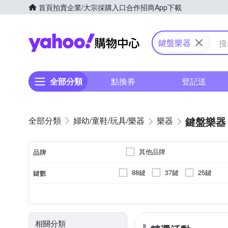
首頁
拍賣
企業/大宗採購入口
合作招商
App下載
Yahoo購物中心
鍵盤樂器
全部分類
點換券
登記送
鍵盤樂器
婦幼/童鞋/玩具/樂器
樂器
其他品牌
品牌
88鍵
37鍵
25鍵
鍵數
品牌名稱
電子琴
控制鍵盤
電
顏色
類型
相關分類