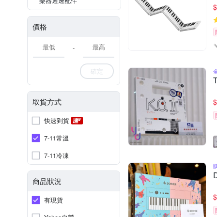
樂器週邊配件
$
價格
-
確定
取貨方式
$
快速到貨
7-11常溫
7-11冷凍
商品狀況
$
有現貨