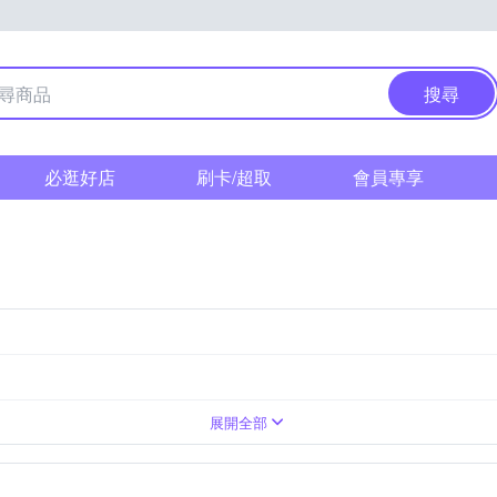
搜尋
必逛好店
刷卡/超取
會員專享
鋼琴
鋼琴
展開全部