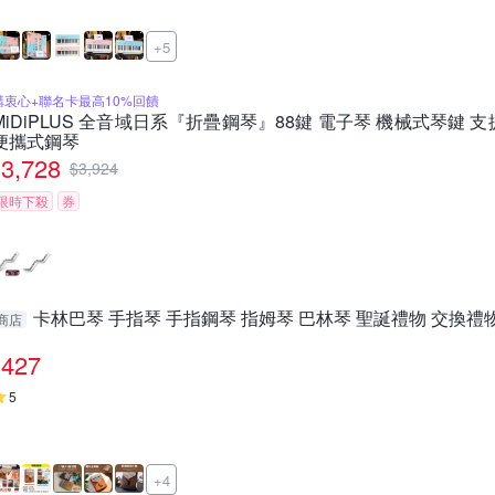
+5
購衷心+聯名卡最高10%回饋
MiDiPLUS 全音域日系『折疊鋼琴』88鍵 電子琴 機械式琴鍵 
便攜式鋼琴
3,728
$
3,924
限時下殺
券
卡林巴琴 手指琴 手指鋼琴 指姆琴 巴林琴 聖誕禮物 交換禮物
商店
427
5
+4