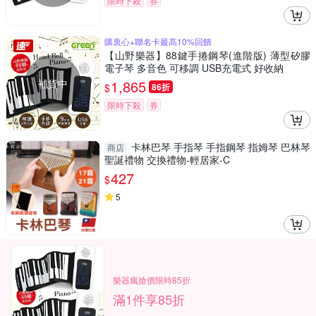
限時下殺
券
購衷心+聯名卡最高10%回饋
【山野樂器】88鍵手捲鋼琴(進階版) 薄型矽膠
電子琴 多音色 可移調 USB充電式 好收納
補貨中
1,865
$
86折
限時下殺
券
卡林巴琴 手指琴 手指鋼琴 指姆琴 巴林琴
商店
聖誕禮物 交換禮物-輕居家-C
427
$
5
樂器瘋搶價限時85折
滿1件享85折