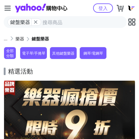
Yahoo購物中心
登入
鍵盤樂器
樂器
鍵盤樂器
全部
電子琴/手捲琴
其他鍵盤樂器
鋼琴/電鋼琴
分類
精選活動