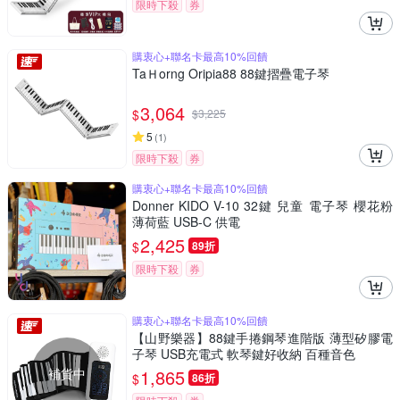
限時下殺
券
購衷心+聯名卡最高10%回饋
TaＨorng Oripia88 88鍵摺疊電子琴
3,064
$
$
3,225
5
(
1
)
限時下殺
券
購衷心+聯名卡最高10%回饋
Donner KIDO V-10 32鍵 兒童 電子琴 櫻花粉
薄荷藍 USB-C 供電
2,425
$
89折
限時下殺
券
購衷心+聯名卡最高10%回饋
【山野樂器】88鍵手捲鋼琴進階版 薄型矽膠電
子琴 USB充電式 軟琴鍵好收納 百種音色
補貨中
1,865
$
86折