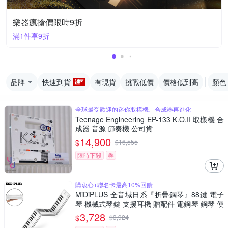
樂器瘋搶價限時9折
滿1件享9折
品牌
快速到貨
有現貨
挑戰低價
價格低到高
顏色
全球最受歡迎的迷你取樣機、合成器再進化
Teenage Engineering EP-133 K.O.II 取樣機 合
成器 音源 節奏機 公司貨
14,900
$
$
16,555
限時下殺
券
購衷心+聯名卡最高10%回饋
MiDiPLUS 全音域日系『折疊鋼琴』88鍵 電子
琴 機械式琴鍵 支援耳機 贈配件 電鋼琴 鋼琴 便
攜式鋼琴
3,728
$
$
3,924