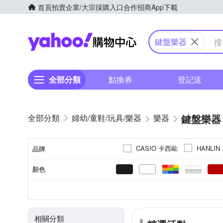
首頁
拍賣
企業/大宗採購入口
合作招商
App下載
Yahoo購物中心
鍵盤樂器
全部分類
點換券
登記送
鍵盤樂器
婦幼/童鞋/玩具/樂器
樂器
CASIO 卡西歐
HANLIN
品牌
其他品牌
山野樂器
顏色
品牌名稱
電鋼琴
88鍵
61鍵
電子琴
25鍵
控制
類型
鍵數
相關分類