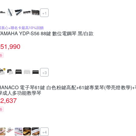
+1
購衷心+聯名卡最高10%回饋
YAMAHA YDP-S56 88鍵 數位電鋼琴 黑/白款
51,990
券
+3
HANACO 電子琴61鍵 白色粉鍵高配+61鍵專業琴(帶亮燈教學)
學成人多功能教學琴
2,637
券
+4