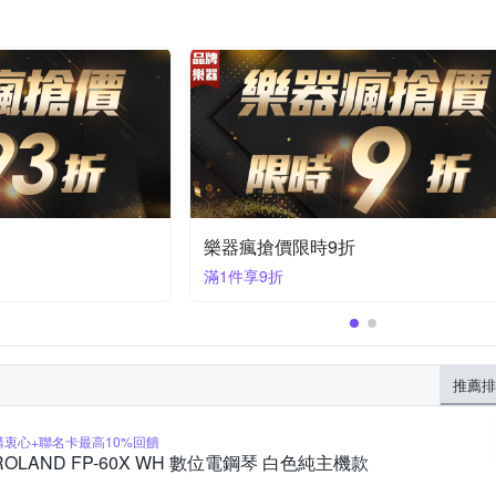
樂器瘋搶價限時95折
滿1件享95折
推薦排
購衷心+聯名卡最高10%回饋
ROLAND FP-60X WH 數位電鋼琴 白色純主機款