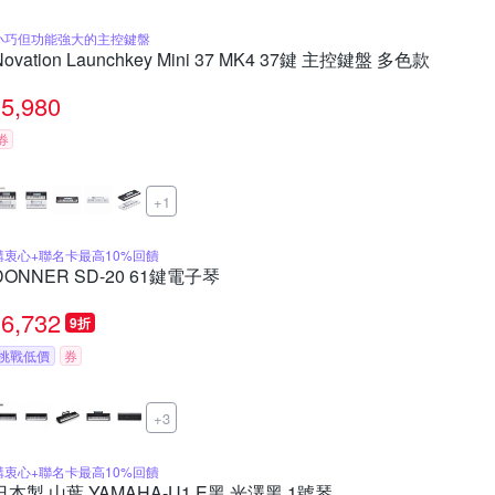
小巧但功能強大的主控鍵盤
Novation Launchkey Mini 37 MK4 37鍵 主控鍵盤 多色款
5,980
券
+1
購衷心+聯名卡最高10%回饋
DONNER SD-20 61鍵電子琴
6,732
9折
挑戰低價
券
+3
購衷心+聯名卡最高10%回饋
日本製 山葉 YAMAHA-U1 E黑 光澤黑 1號琴