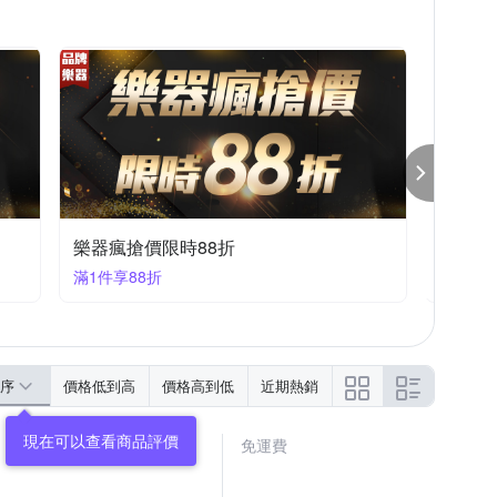
樂器瘋搶價限時95折
滿1件享95折
序
價格低到高
價格高到低
近期熱銷
免運費