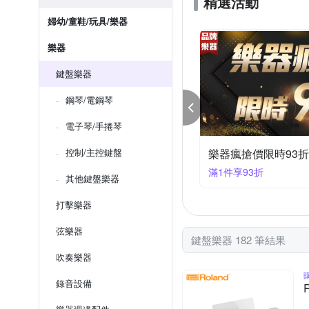
精選活動
婦幼/童鞋/玩具/樂器
樂器
鍵盤樂器
鋼琴/電鋼琴
電子琴/手捲琴
器瘋搶價限時88折
控制/主控鍵盤
樂器瘋搶價限時85折
件享88折
滿1件享85折
其他鍵盤樂器
打擊樂器
弦樂器
鍵盤樂器 182 筆結果
吹奏樂器
錄音設備