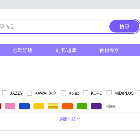
搜尋
必逛好店
刷卡/超取
會員專享
KAWAI 河合
JAZZY
Konix
KORG
MIDIPLUS
鍵盤
37鍵
鋼琴
49鍵
合成器
73鍵
琴架
76鍵
其他配件
其他
其他
展開全部