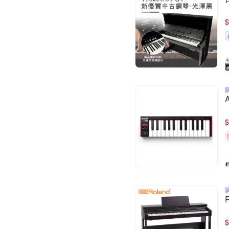
$
$
$