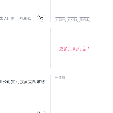
加入比較
找相似
可刷卡
可分期
零利率
更多活動商品
免運費
idi 公司貨 可接麥克風 取樣