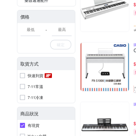
樂器週邊配件
$
價格
-
確定
取貨方式
$
快速到貨
7-11常溫
7-11冷凍
商品狀況
$
有現貨