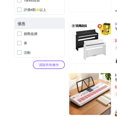
Yahoo自營
評價4顆
以上
優惠
挑戰低價
$
券
活動
清除所有條件
$