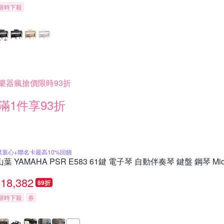
限時下殺
樂器瘋搶價限時93折
滿1件享93折
購衷心+聯名卡最高10%回饋
山葉 YAMAHA PSR E583 61鍵 電子琴 自動伴奏琴 鍵盤 鋼琴 M
18,382
89折
限時下殺
券