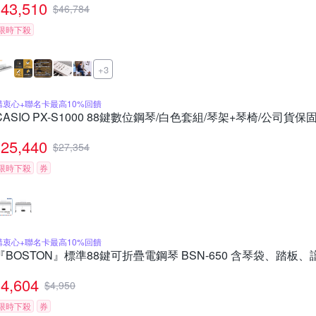
43,510
$
46,784
限時下殺
+3
購衷心+聯名卡最高10%回饋
CASIO PX-S1000 88鍵數位鋼琴/白色套組/琴架+琴椅/公司貨保
25,440
$
27,354
限時下殺
券
購衷心+聯名卡最高10%回饋
『BOSTON』標準88鍵可折疊電鋼琴 BSN-650 含琴袋、踏板、
4,604
$
4,950
限時下殺
券