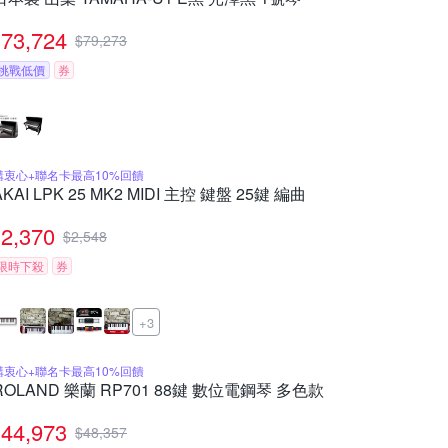
73,724
$
79,273
挑戰低價
券
購衷心+聯名卡最高10%回饋
AKAI LPK 25 MK2 MIDI 主控 鍵盤 25鍵 編曲
2,370
$
2,548
限時下殺
券
+3
購衷心+聯名卡最高10%回饋
ROLAND 樂蘭 RP701 88鍵 數位電鋼琴 多色款
44,973
$
48,357