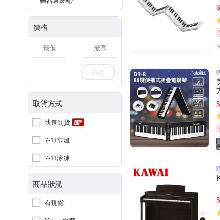
樂器週邊配件
$
價格
-
確定
取貨方式
$
快速到貨
7-11常溫
7-11冷凍
商品狀況
$
有現貨