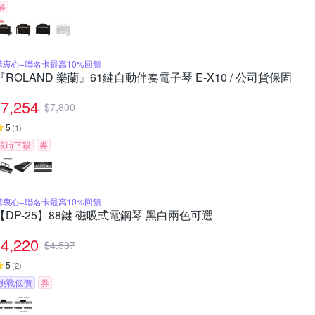
券
購衷心+聯名卡最高10%回饋
『ROLAND 樂蘭』61鍵自動伴奏電子琴 E-X10 / 公司貨保固
7,254
$
7,800
5
(
1
)
限時下殺
券
購衷心+聯名卡最高10%回饋
【DP-25】88鍵 磁吸式電鋼琴 黑白兩色可選
4,220
$
4,537
5
(
2
)
挑戰低價
券