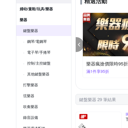
精選活動
婦幼/童鞋/玩具/樂器
樂器
鍵盤樂器
鋼琴/電鋼琴
電子琴/手捲琴
器瘋搶價限時93折
控制/主控鍵盤
樂器瘋搶價限時85折
件享93折
滿1件享85折
其他鍵盤樂器
打擊樂器
弦樂器
鍵盤樂器 29 筆結果
吹奏樂器
錄音設備