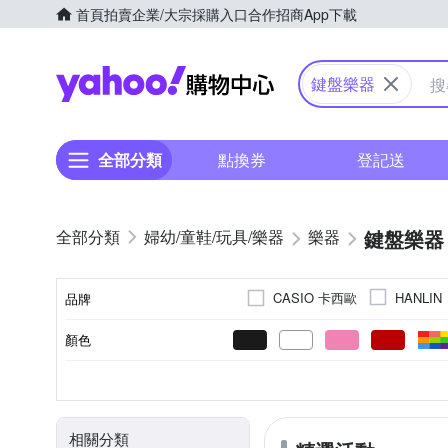
首頁
拍賣
企業/大宗採購入口
合作招商
App下載
Yahoo購物中心
鍵盤樂器
全部分類
點換券
登記送
鍵盤樂器
婦幼/童鞋/玩具/樂器
樂器
CASIO 卡西歐
HANLIN
品牌
YAMAHA 樂器
其他品牌
顏色
品牌名稱
電子琴
88鍵
61鍵
電鋼琴
37鍵
控制
類型
鍵數
相關分類