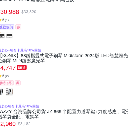
30,988
$
33,320
5
(
1
)
挑戰低價
券
購衷心+聯名卡最高10%回饋
【KONIX】88鍵摺疊式電子鋼琴 Midistorm 2024版 LED智
位鋼琴 MIDI鍵盤魔光琴
4,747
86折
5
(
2
)
限時下殺
券
購衷心聯名卡最高10%回饋
JAZZY 台灣品牌公司貨‧JZ-669 半配置力道琴鍵+力度感應，
贈琴袋全配，電鋼琴
2,960
$
3,182