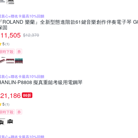
購衷心+聯名卡最高10%回饋
『ROLAND 樂蘭』全新型態進階款61鍵音樂創作伴奏電子琴 GO:K
保固
11,505
$
12,370
5
(
1
)
限時下殺
券
購衷心+聯名卡最高10%回饋
HANLIN-P8808 擬真重鎚考級用電鋼琴
21,186
86折
5
(
1
)
限時下殺
券
購衷心+聯名卡最高10%回饋