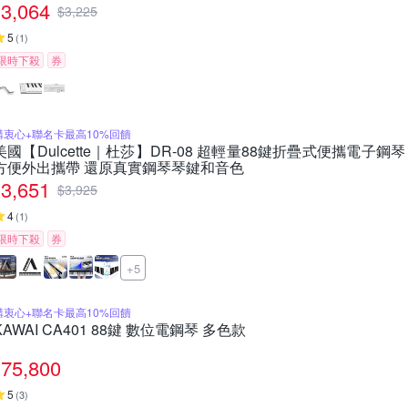
3,064
$
3,225
5
(
1
)
限時下殺
券
購衷心+聯名卡最高10%回饋
美國【Dulcette｜杜莎】DR-08 超輕量88鍵折疊式便攜電子
方便外出攜帶 還原真實鋼琴琴鍵和音色
3,651
$
3,925
4
(
1
)
限時下殺
券
+5
購衷心+聯名卡最高10%回饋
KAWAI CA401 88鍵 數位電鋼琴 多色款
75,800
5
(
3
)