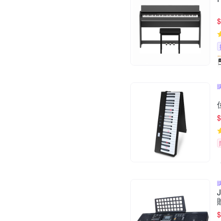
$
$
$