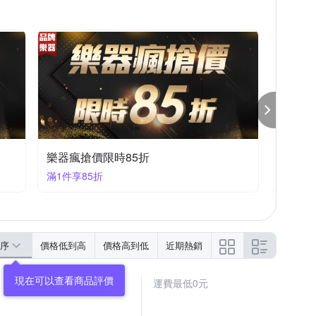
樂器瘋搶價限時9折
滿1件享9折
序
價格低到高
價格高到低
近期熱銷
運費最低0元