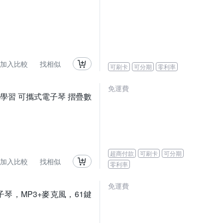
加入比較
找相似
可刷卡
可分期
零利率
免運費
慧燈光學習 可攜式電子琴 摺疊數
超商付款
可刷卡
可分期
加入比較
找相似
零利率
免運費
電子琴，MP3+麥克風，61鍵