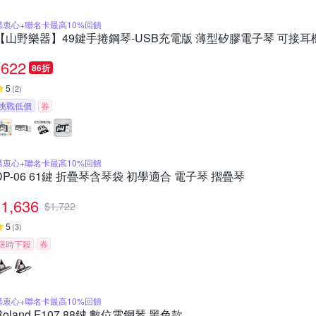
購衷心+聯名卡最高10%回饋
【山野樂器】49鍵手捲鋼琴-USB充電版 薄型矽膠電子琴 可接耳
622
86折
5
(
2
)
挑戰低價
券
購衷心+聯名卡最高10%回饋
DP-06 61鍵 折疊琴含琴袋 初學適合 電子琴 摺疊琴
1,636
$
1,722
5
(
3
)
限時下殺
券
購衷心+聯名卡最高10%回饋
Roland F107 88鍵 數位電鋼琴 黑色款