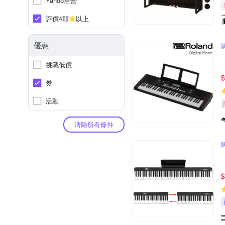
Yahoo自營
評價4顆
以上
優惠
挑戰低價
$
券
活動
清除所有條件
$