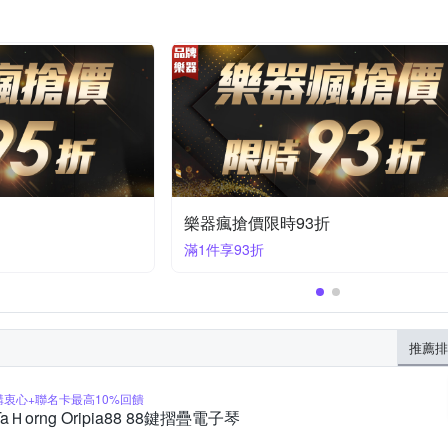
樂器瘋搶價限時95折
滿1件享95折
推薦排
購衷心+聯名卡最高10%回饋
TaＨorng Oripia88 88鍵摺疊電子琴