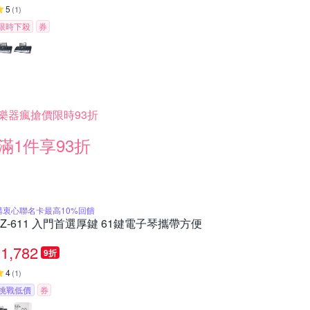
5
(
1
)
限時下殺
券
樂器瘋搶價限時93折
滿1件享93折
購衷心聯名卡最高10%回饋
JZ-611 入門首選厚鍵 61鍵電子琴攜帶方便
1,782
9折
4
(
1
)
挑戰低價
券