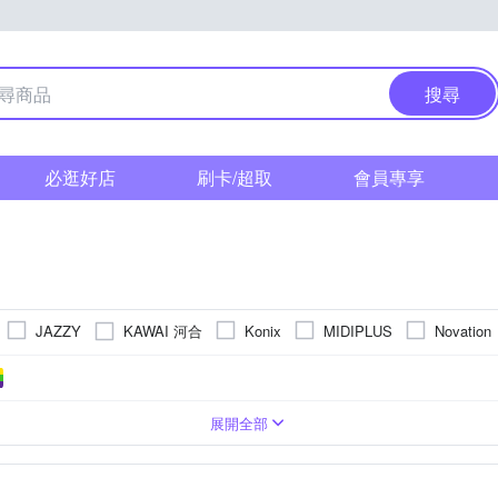
搜尋
必逛好店
刷卡/超取
會員專享
KAWAI 河合
JAZZY
Konix
MIDIPLUS
Novation
山野樂器
鍵盤
49鍵
其他配件
展開全部