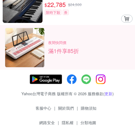
22,785
$
$
24,500
限時下殺
券
夜間快閃價
滿1件享85折
Yahoo台灣電子商務 版權所有 © 2026 服務條款(
更新
)
客服中心
|
關於我們
|
購物須知
網路安全
|
隱私權
|
分類地圖