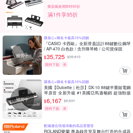
樂器瘋搶價限時95折
滿1件享95折
購衷心+聯名卡最高10%回饋
『CASIO 卡西歐』全新滑蓋設計88鍵數位鋼琴
/ AP-470 白色款 / 含升降琴椅 / 公司貨保固
補貨中
35,725
$
$
38,413
限時下殺
券
購衷心+聯名卡最高10%回饋
美國【Dulcette｜杜莎】DX-10 88鍵半重鎚電鋼
琴原音 全新升級 #1美國亞馬遜暢銷 超強勁揚
聲系統
補貨中
6,167
$
$
6,631
限時下殺
券
配備適合現場演奏的高品質聲音
ROLAND樂蘭 專為錄音室及舞台打造的合成器