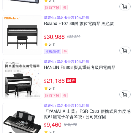
5
(
1
)
限時下殺
券
購衷心+聯名卡最高10%回饋
Roland F107 88鍵 數位電鋼琴 黑色款
30,988
$
$
33,320
5
(
1
)
挑戰低價
券
購衷心+聯名卡最高10%回饋
HANLIN-P8808 擬真重鎚考級用電鋼琴
21,186
$
86折
5
(
1
)
限時下殺
券
購衷心+聯名卡最高10%回饋
『YAMAHA 山葉』PSR-E383 便擕式具力度感
應61鍵電子琴含琴袋 / 公司貨保固
補貨中
9,460
$
$
10,172
5
(
1
)