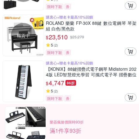
限時下殺
券
購衷心+聯名卡最高10%回饋
ROLAND 樂蘭 FP-30X 88鍵 數位電鋼琴 琴架
組 白色/黑色款
補貨中
23,510
$
$
25,279
5
(
2
)
限時下殺
券
購衷心+聯名卡最高10%回饋
【KONIX】88鍵摺疊式電子鋼琴 Midistorm 202
4版 LED智慧燈光學習 可攜式電子琴 摺疊數位
鋼琴 MIDI鍵盤魔光琴
4,747
$
86折
5
(
2
)
限時下殺
券
樂器瘋搶價限時93折
滿1件享93折