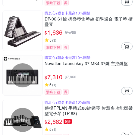
限時下殺
券
購衷心+聯名卡最高10%回饋
DP-06 61鍵 折疊琴含琴袋 初學適合 電子琴 摺
疊琴
1,636
$
$
1,722
5
(
3
)
限時下殺
券
購衷心+聯名卡最高10%回饋
Novation Launchkey 37 MK4 37鍵 主控鍵盤
補貨中
7,310
$
$
7,860
5
(
1
)
限時下殺
券
購衷心+聯名卡最高10%回饋
傳揚TPLAN 手捲式88鍵鋼琴 智慧多功能攜帶
型電子琴 (TP-88)
補貨中
2,682
$
9折
5
(
1
)