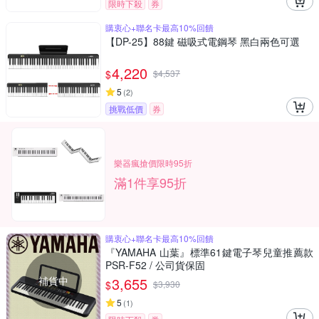
限時下殺
券
購衷心+聯名卡最高10%回饋
【DP-25】88鍵 磁吸式電鋼琴 黑白兩色可選
4,220
$
$
4,537
5
(
2
)
挑戰低價
券
樂器瘋搶價限時95折
滿1件享95折
購衷心+聯名卡最高10%回饋
『YAMAHA 山葉』標準61鍵電子琴兒童推薦款
PSR-F52 / 公司貨保固
補貨中
3,655
$
$
3,930
5
(
1
)