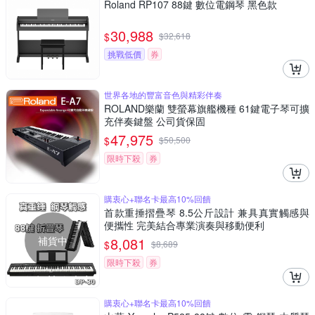
Roland RP107 88鍵 數位電鋼琴 黑色款
30,988
$
$
32,618
挑戰低價
券
世界各地的豐富音色與精彩伴奏
ROLAND樂蘭 雙️螢幕旗艦機種 61鍵電子琴可擴
充伴奏鍵盤 公司貨保固
47,975
$
$
50,500
限時下殺
券
購衷心+聯名卡最高10%回饋
首款重捶摺疊琴 8.5公斤設計 兼具真實觸感與
便攜性 完美結合專業演奏與移動便利
補貨中
8,081
$
$
8,689
限時下殺
券
購衷心+聯名卡最高10%回饋