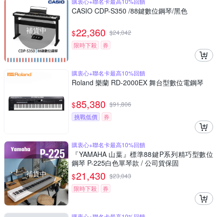
購衷心+聯名卡最高10%回饋
CASIO CDP-S350 /88鍵數位鋼琴/黑色
補貨中
22,360
$
$
24,042
限時下殺
券
購衷心+聯名卡最高10%回饋
Roland 樂蘭 RD-2000EX 舞台型數位電鋼琴
85,380
$
$
91,806
挑戰低價
券
購衷心+聯名卡最高10%回饋
『YAMAHA 山葉』標準88鍵P系列精巧型數位
鋼琴 P-225白色單琴款 / 公司貨保固
補貨中
21,430
$
$
23,043
限時下殺
券
購衷心+聯名卡最高10%回饋