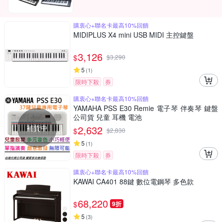
購衷心+聯名卡最高10%回饋
MIDIPLUS X4 mini USB MIDI 主控鍵盤
3,126
$
$
3,290
5
(
1
)
限時下殺
券
購衷心+聯名卡最高10%回饋
YAMAHA PSS E30 Remie 電子琴 伴奏琴 鍵盤
公司貨 兒童 耳機 電池
補貨中
2,632
$
$
2,830
5
(
1
)
限時下殺
券
購衷心+聯名卡最高10%回饋
KAWAI CA401 88鍵 數位電鋼琴 多色款
68,220
$
9折
5
(
3
)