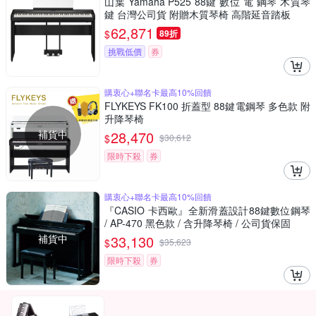
山葉 Yamaha P525 88鍵 數位 電 鋼琴 木質琴
鍵 台灣公司貨 附贈木質琴椅 高階延音踏板
62,871
$
89折
挑戰低價
券
購衷心+聯名卡最高10%回饋
FLYKEYS FK100 折蓋型 88鍵電鋼琴 多色款 附
升降琴椅
補貨中
28,470
$
$
30,612
限時下殺
券
購衷心+聯名卡最高10%回饋
『CASIO 卡西歐』全新滑蓋設計88鍵數位鋼琴
/ AP-470 黑色款 / 含升降琴椅 / 公司貨保固
補貨中
33,130
$
$
35,623
限時下殺
券