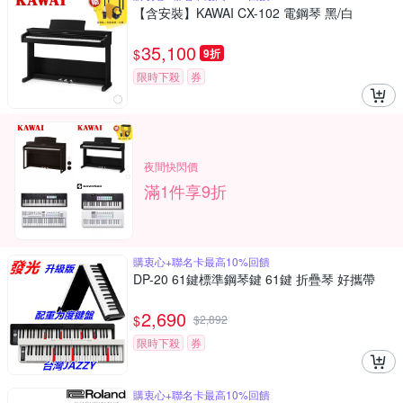
【含安裝】KAWAI CX-102 電鋼琴 黑/白
35,100
$
9折
限時下殺
券
夜間快閃價
滿1件享9折
購衷心+聯名卡最高10%回饋
DP-20 61鍵標準鋼琴鍵 61鍵 折疊琴 好攜帶
2,690
$
$
2,892
限時下殺
券
購衷心+聯名卡最高10%回饋