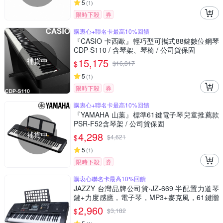
5
(
1
)
限時下殺
券
購衷心+聯名卡最高10%回饋
『CASIO 卡西歐』輕巧型可攜式88鍵數位鋼琴
CDP-S110 / 含琴架、琴椅 / 公司貨保固
補貨中
15,175
$
$
16,317
5
(
1
)
限時下殺
券
購衷心+聯名卡最高10%回饋
『YAMAHA 山葉』標準61鍵電子琴兒童推薦款
PSR-F52含琴架 / 公司貨保固
補貨中
4,298
$
$
4,621
5
(
1
)
限時下殺
券
購衷心聯名卡最高10%回饋
JAZZY 台灣品牌公司貨‧JZ-669 半配置力道琴
鍵+力度感應，電子琴，MP3+麥克風，61鍵贈
琴袋全配，電鋼琴
2,960
$
$
3,182