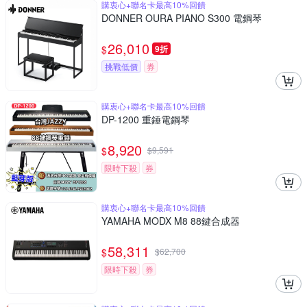
購衷心+聯名卡最高10%回饋
DONNER OURA PIANO S300 電鋼琴
26,010
$
9折
挑戰低價
券
購衷心+聯名卡最高10%回饋
DP-1200 重錘電鋼琴
8,920
$
$
9,591
限時下殺
券
購衷心+聯名卡最高10%回饋
YAMAHA MODX M8 88鍵合成器
58,311
$
$
62,700
限時下殺
券