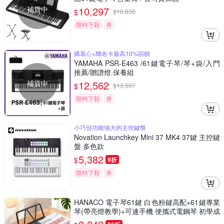
補貨中
10,297
$
$
10,838
限時下殺
券
購衷心+聯名卡最高10%回饋
YAMAHA PSR-E463 /61鍵電子琴/琴+袋/入門
推薦/贈譜燈.保養組
補貨中
12,562
$
$
13,507
限時下殺
券
小巧但功能強大的主控鍵盤
Novation Launchkey Mini 37 MK4 37鍵 主控鍵
盤 多色款
5,382
$
9折
限時下殺
券
HANACO 電子琴61鍵 白色粉鍵高配+61鍵專業
琴(帶亮燈教學)+可連手機 便攜式電鋼琴 初學成
人多功能教學琴