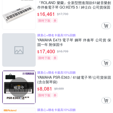
『ROLAND 樂蘭』全新型態進階款61鍵音樂創
作伴奏電子琴 GO:KEYS 5 / 紳士白 公司貨保固
16,461
$
$
17,700
限時下殺
券
購衷心+聯名卡最高10%回饋
YAMAHA E473 電子琴 鋼琴 伴奏琴 公司貨 保
固一年 附保固卡
17,400
$
$
18,709
限時下殺
券
購衷心+聯名卡最高10%回饋
YAMAHA PSR-E363 / 61鍵電子琴/公司貨保固
(含台製琴袋)
補貨中
8,081
$
$
8,689
限時下殺
券
購衷心+聯名卡最高10%回饋