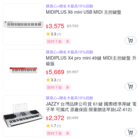
購衷心+聯名卡最高10%回饋
MIDIPLUS X6 mini USB MIDI 主控鍵盤
3,575
$
$
3,763
3.3
(
1
)
限時下殺
券
購衷心+聯名卡最高10%回饋
MIDIPLUS X4 pro mini 49鍵 MIDI主控鍵盤 升
級版
5,669
$
$
5,967
3.3
(
1
)
限時下殺
券
購衷心+聯名卡最高10%回饋
JAZZY 台灣品牌公司貨 61鍵 國際標準厚鍵 電
子琴 可攜式 原廠保固 限量贈送琴袋(JZ-612)
2,372
$
$
2,496
1.7
(
1
)
限時下殺
券