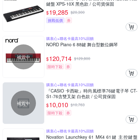
鍵盤 XPS-10X 黑色款 / 公司貨保固
19,285
$
$
20,300
挑戰低價
券
購衷心+聯名卡最高10%回饋
NORD Piano 6 88鍵 舞台型數位鋼琴
補貨中
120,714
$
$
129,800
限時下殺
券
購衷心+聯名卡最高10%回饋
『CASIO 卡西歐』時尚風標準76鍵電子琴 CT-
S1-76含雙叉架 白色款 / 公司貨保固
補貨中
10,010
$
$
10,763
限時下殺
券
購衷心+聯名卡最高10%回饋
Novation Launchkey 61 MK4 61鍵 主控鍵盤