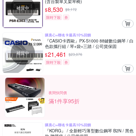
(含台製單叉架琴椅)
補貨中
8,530
$
$
9,172
限時下殺
券
購衷心+聯名卡最高10%回饋
『CASIO卡西歐』PX-S1000 88鍵數位鋼琴 / 白
色款攜行組 / 琴+袋+三踏 / 公司貨保固
補貨中
21,461
$
$
23,076
限時下殺
券
夜間快閃價
滿1件享95折
購衷心+聯名卡最高10%回饋
『KORG』 / 全新輕巧薄型數位鋼琴 B2N / 黑色