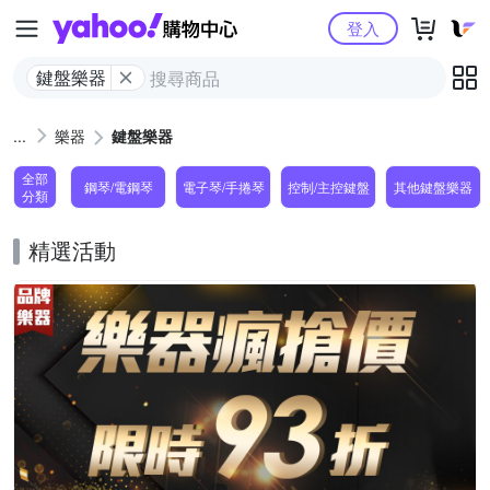
Yahoo購物中心
登入
鍵盤樂器
樂器
鍵盤樂器
全部
鋼琴/電鋼琴
電子琴/手捲琴
控制/主控鍵盤
其他鍵盤樂器
分類
精選活動