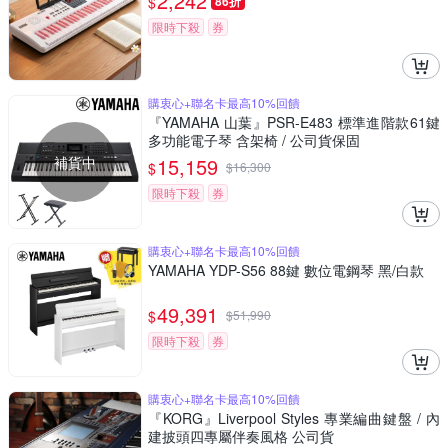
2,242
$
86折
限時下殺
券
購衷心+聯名卡最高10%回饋
『YAMAHA 山葉』PSR-E483 標準進階款61鍵
多功能電子琴 含架椅 / 公司貨保固
補貨中
15,159
$
$
16,300
限時下殺
券
購衷心+聯名卡最高10%回饋
YAMAHA YDP-S56 88鍵 數位電鋼琴 黑/白款
49,391
$
$
51,990
限時下殺
券
購衷心+聯名卡最高10%回饋
『KORG』Liverpool Styles 專業編曲鍵盤 / 內
建披頭四專屬伴奏風格 公司貨