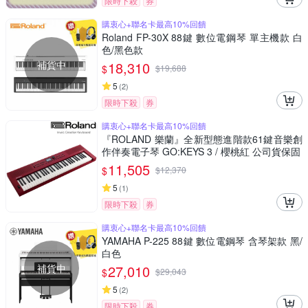
限時下殺
券
購衷心+聯名卡最高10%回饋
Roland FP-30X 88鍵 數位電鋼琴 單主機款 白
色/黑色款
補貨中
18,310
$
$
19,688
5
(
2
)
限時下殺
券
購衷心+聯名卡最高10%回饋
『ROLAND 樂蘭』全新型態進階款61鍵音樂創
作伴奏電子琴 GO:KEYS 3 / 櫻桃紅 公司貨保固
11,505
$
$
12,370
5
(
1
)
限時下殺
券
購衷心+聯名卡最高10%回饋
YAMAHA P-225 88鍵 數位電鋼琴 含琴架款 黑/
白色
補貨中
27,010
$
$
29,043
5
(
2
)
限時下殺
券