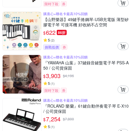
限時下殺
券
購衷心+聯名卡最高10%回饋
【山野樂器】49鍵手捲鋼琴-USB充電版 薄型矽
膠電子琴 可接耳機 好收納不占空間
622
$
86折
5
(
2
)
挑戰低價
券
購衷心+聯名卡最高10%回饋
『YAMAHA 山葉』37鍵錄音鍵盤電子琴 PSS-A
50 / 公司貨保固
補貨中
3,903
$
$
4,196
5
(
1
)
限時下殺
券
購衷心+聯名卡最高10%回饋
『ROLAND 樂蘭』61鍵自動伴奏電子琴 E-X10
/ 公司貨保固
7,254
$
$
7,800
5
(
1
)