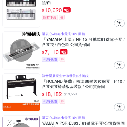
黑/白
10,620
$
9折
限時下殺
券
購衷心+聯名卡最高10%回饋
『YAMAHA 山葉』NP-15 可攜式61鍵電子琴 /
含琴袋 / 白色款 公司貨保固
補貨中
7,110
$
9折
挑戰低價
券
讓音樂展現生命激發您的創造力
『ROLAND 樂蘭』標準88鍵數位鋼琴 FP-10 /
含琴架琴椅踏板套裝款 / 公司貨保固
18,182
$
$
19,550
挑戰低價
券
購衷心+聯名卡最高10%回饋
YAMAHA PSR-E363 / 61鍵電子琴/公司貨保固