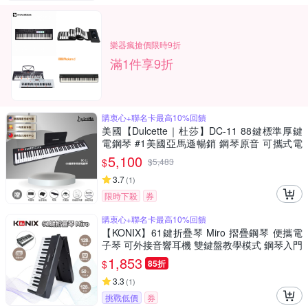
樂器瘋搶價限時9折
滿1件享9折
購衷心+聯名卡最高10%回饋
美國【Dulcette｜杜莎】DC-11 88鍵標準厚鍵
電鋼琴 #1美國亞馬遜暢銷 鋼琴原音 可攜式電
子鋼琴電子琴
5,100
$
$
5,483
3.7
(
1
)
限時下殺
券
購衷心+聯名卡最高10%回饋
【KONIX】61鍵折疊琴 Miro 摺疊鋼琴 便攜電
子琴 可外接音響耳機 雙鍵盤教學模式 鋼琴入門
推薦
1,853
$
85折
3.3
(
1
)
挑戰低價
券