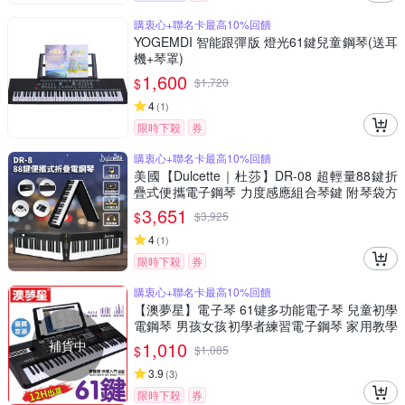
購衷心+聯名卡最高10%回饋
YOGEMDI 智能跟彈版 燈光61鍵兒童鋼琴(送耳
機+琴罩)
1,600
$
$
1,720
4
(
1
)
限時下殺
券
購衷心+聯名卡最高10%回饋
美國【Dulcette｜杜莎】DR-08 超輕量88鍵折
疊式便攜電子鋼琴 力度感應組合琴鍵 附琴袋方
便外出攜帶 還原真實鋼琴琴鍵和音色
3,651
$
$
3,925
4
(
1
)
限時下殺
券
購衷心+聯名卡最高10%回饋
【澳夢星】電子琴 61键多功能電子琴 兒童初學
電鋼琴 男孩女孩初學者練習電子鋼琴 家用教學
鋼琴 電子鋼琴 兒童鋼琴【12H快速出貨 質量保
補貨中
1,010
$
$
1,085
證】
3.9
(
3
)
限時下殺
券