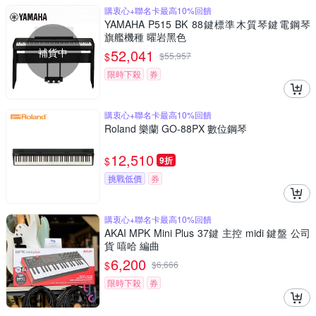
購衷心+聯名卡最高10%回饋
YAMAHA P515 BK 88鍵標準木質琴鍵電鋼琴
旗艦機種 曜岩黑色
補貨中
52,041
$
$
55,957
限時下殺
券
購衷心+聯名卡最高10%回饋
Roland 樂蘭 GO-88PX 數位鋼琴
12,510
$
9折
挑戰低價
券
購衷心+聯名卡最高10%回饋
AKAI MPK Mini Plus 37鍵 主控 midi 鍵盤 公司
貨 嘻哈 編曲
6,200
$
$
6,666
限時下殺
券