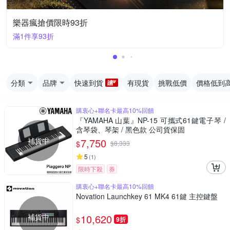
樂器瘋搶價限時93折
滿1件享93折
分類
品牌
快速到貨
有現貨
挑戰低價
價格低到
購衷心+聯名卡最高10%回饋
『YAMAHA 山葉』NP-15 可攜式61鍵電子琴 /
含琴袋、琴架 / 黑色款 公司貨保固
補貨中
7,750
$
$
8,333
5
(
1
)
限時下殺
券
購衷心+聯名卡最高10%回饋
Novation Launchkey 61 MK4 61鍵 主控鍵盤
補貨中
10,620
$
9折