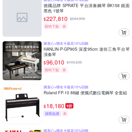
德國品牌 SPRATE 平台演奏鋼琴 BK158 鏡面
黑色 1號琴
227,810
$
$
244,956
限時下殺
券
購衷心+聯名卡最高10%回饋
HANLIN-P-GP90S 深度95cm 迷你三角平台琴
演奏琴
96,010
$
$
103,236
限時下殺
券
購衷心+聯名卡最高10%回饋
Roland FP-10 88鍵 便攜式數位電鋼琴 全套組
18,180
$
9折
挑戰低價
券
購衷心+聯名卡最高10%回饋