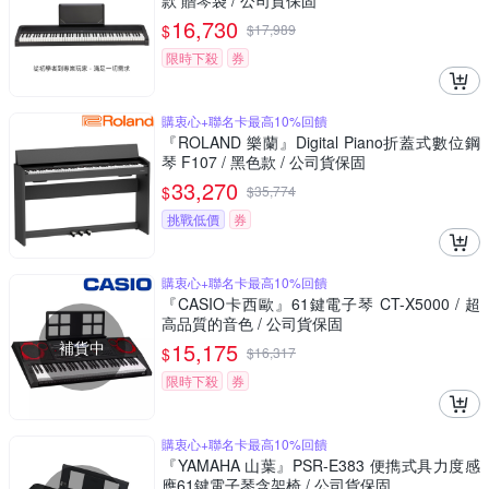
款 贈琴袋 / 公司貨保固
16,730
$
$
17,989
限時下殺
券
購衷心+聯名卡最高10%回饋
『ROLAND 樂蘭』Digital Piano折蓋式數位鋼
琴 F107 / 黑色款 / 公司貨保固
33,270
$
$
35,774
挑戰低價
券
購衷心+聯名卡最高10%回饋
『CASIO卡西歐』61鍵電子琴 CT-X5000 / 超
高品質的音色 / 公司貨保固
補貨中
15,175
$
$
16,317
限時下殺
券
購衷心+聯名卡最高10%回饋
『YAMAHA 山葉』PSR-E383 便擕式具力度感
應61鍵電子琴含架椅 / 公司貨保固