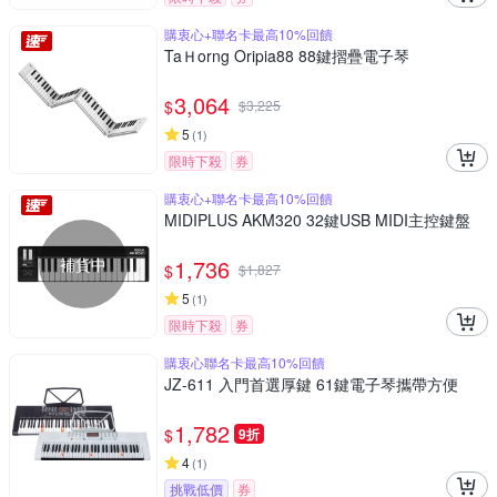
購衷心+聯名卡最高10%回饋
TaＨorng Oripia88 88鍵摺疊電子琴
3,064
$
$
3,225
5
(
1
)
限時下殺
券
購衷心+聯名卡最高10%回饋
MIDIPLUS AKM320 32鍵USB MIDI主控鍵盤
補貨中
1,736
$
$
1,827
5
(
1
)
限時下殺
券
購衷心聯名卡最高10%回饋
JZ-611 入門首選厚鍵 61鍵電子琴攜帶方便
1,782
$
9折
4
(
1
)
挑戰低價
券