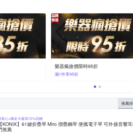
樂器瘋搶價限時9折
滿1件享9折
推薦排
購衷心+聯名卡最高10%回饋
【KONIX】61鍵折疊琴 Miro 摺疊鋼琴 便攜電子琴 可外接音
門推薦