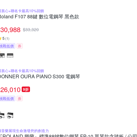
購衷心+聯名卡最高10%回饋
Roland F107 88鍵 數位電鋼琴 黑色款
30,988
$
33,320
5
(
1
)
挑戰低價
券
購衷心+聯名卡最高10%回饋
DONNER OURA PIANO S300 電鋼琴
26,010
9折
挑戰低價
券
讓音樂展現生命激發您的創造力
『ROLAND 樂蘭』標準88鍵數位鋼琴 FP-10 單琴款含踏板 / 公