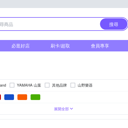
搜尋
必逛好店
刷卡/超取
會員專享
YAMAHA 山葉
其他品牌
山野樂器
land
37鍵
合成器
73鍵
控制鍵盤
76鍵
其他配件
展開全部