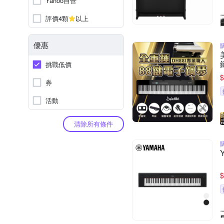
Yahoo自營
評價4顆
以上
優惠
挑戰低價
$
券
活動
清除所有條件
$