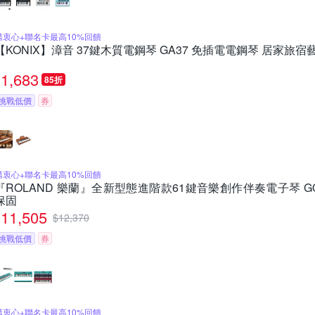
購衷心+聯名卡最高10%回饋
【KONIX】漳音 37鍵木質電鋼琴 GA37 免插電電鋼琴 居家旅
1,683
85折
挑戰低價
券
購衷心+聯名卡最高10%回饋
『ROLAND 樂蘭』全新型態進階款61鍵音樂創作伴奏電子琴 GO:K
保固
11,505
$
12,370
挑戰低價
券
購衷心+聯名卡最高10%回饋