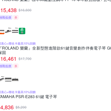
15,438
$
16,600
挑戰低價
券
購衷心+聯名卡最高10%回饋
『ROLAND 樂蘭』全新型態進階款61鍵音樂創作伴奏電子琴 GO:K
保固
16,461
$
17,700
挑戰低價
券
購衷心+聯名卡最高10%回饋
YAMAHA PSR-E283 61鍵 電子琴
4,836
$
5,200