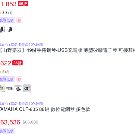
1,853
85折
3.3
(
1
)
挑戰低價
券
購衷心+聯名卡最高10%回饋
【山野樂器】49鍵手捲鋼琴-USB充電版 薄型矽膠電子琴 可接耳
622
86折
5
(
2
)
挑戰低價
券
購衷心+聯名卡最高10%回饋
YAMAHA CLP-835 88鍵 數位電鋼琴 多色款
63,536
$
66,880
挑戰低價