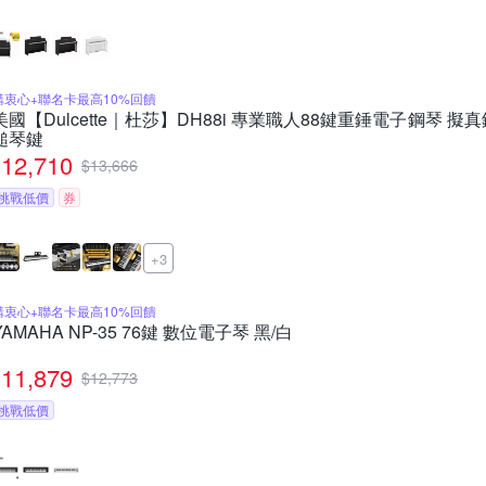
購衷心+聯名卡最高10%回饋
美國【Dulcette｜杜莎】DH88i 專業職人88鍵重錘電子鋼琴 擬
鎚琴鍵
12,710
$
13,666
挑戰低價
券
+3
購衷心+聯名卡最高10%回饋
YAMAHA NP-35 76鍵 數位電子琴 黑/白
11,879
$
12,773
挑戰低價