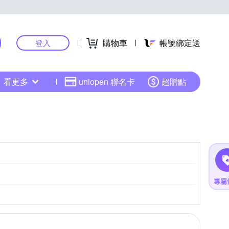
購物車
帳號綁定送
登入
看更多
uniopen 聯名卡
超贈點