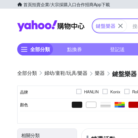
首頁
拍賣
企業/大宗採購入口
合作招商
App下載
Yahoo購物中心
鍵盤樂器
全部分類
點換券
登記送
鍵盤樂器
婦幼/童鞋/玩具/樂器
樂器
HANLIN
Konix
Ro
品牌
顏色
品牌名稱
電鋼琴
88鍵
61鍵
電子琴
49鍵
鋼琴
類型
鍵數
相關分類