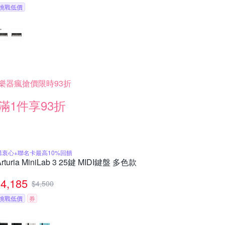
挑戰低價
樂器瘋搶價限時93折
滿1件享93折
購衷心+聯名卡最高10%回饋
Arturia MiniLab 3 25鍵 MIDI鍵盤 多色款
4,185
$
4,500
挑戰低價
券