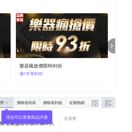
夜間快閃價
滿1件享95折
序
價格低到高
價格高到低
近期熱銷
免運費
響耳機 雙鍵盤教學模式 鋼琴入