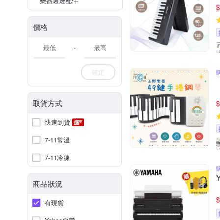
樂器週邊配件
$
價格
-
確定
取貨方式
$
快速到貨
7-11常溫
7-11冷凍
商品狀況
$
有現貨