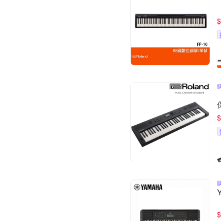
$
$
$