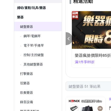
精選活動
婦幼/童鞋/玩具/樂器
樂器
鍵盤樂器
鋼琴/電鋼琴
電子琴/手捲琴
器瘋搶價限時95折
控制/主控鍵盤
樂器瘋搶價限時93折
件享95折
滿1件享93折
其他鍵盤樂器
打擊樂器
弦樂器
鍵盤樂器 51 筆結果
吹奏樂器
錄音設備