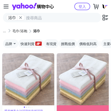
Yahoo購物中心
登入
浴巾
毛巾/浴袍
浴巾
品牌
快速到貨
有現貨
挑戰低價
價格低到高
主要
通過媲美今治認證的泉州認證