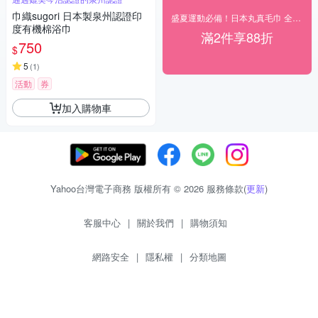
巾織sugori 日本製泉州認證印
盛夏運動必備！日本丸真毛巾 全館二件88折
度有機棉浴巾
滿2件享88折
750
$
5
(
1
)
活動
券
加入購物車
Yahoo台灣電子商務 版權所有 © 2026 服務條款(
更新
)
客服中心
|
關於我們
|
購物須知
網路安全
|
隱私權
|
分類地圖