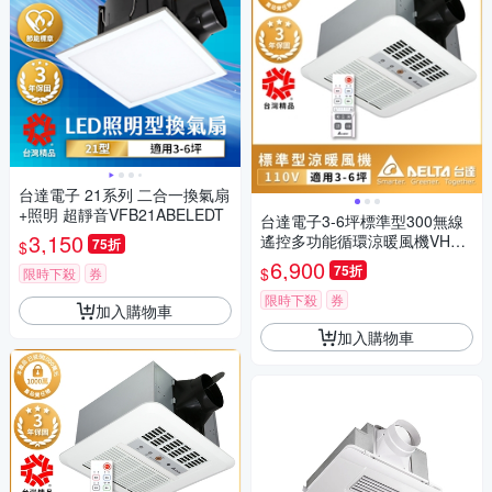
台達電子 21系列 二合一換氣扇
+照明 超靜音VFB21ABELEDT
台達電子3-6坪標準型300無線
3,150
遙控多功能循環涼暖風機VHB3
75折
$
0ACRT-B
6,900
75折
$
限時下殺
券
限時下殺
券
加入購物車
加入購物車