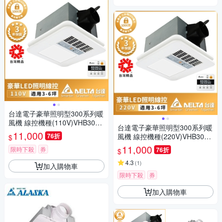
台達電子豪華照明型300系列暖
風機 線控機種(110V)VHB30AC
台達電子豪華照明型300系列暖
MT-BLED
11,000
76折
風機 線控機種(220V)VHB30BC
$
MT-BLED
11,000
限時下殺
券
76折
$
4.3
(
1
)
加入購物車
限時下殺
券
加入購物車