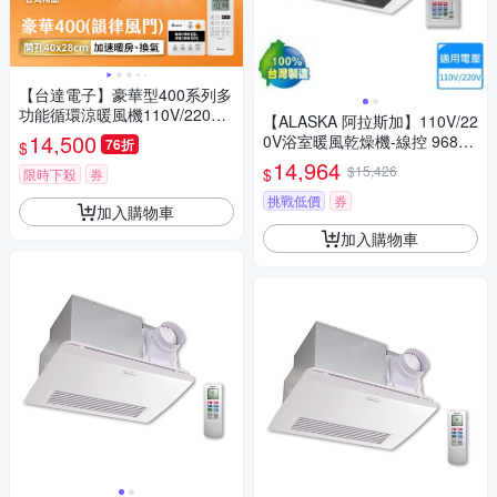
【台達電子】豪華型400系列多
功能循環涼暖風機110V/220V
【ALASKA 阿拉斯加】110V/22
遙控/線控(VHB40ADMRT-A/V
14,500
0V浴室暖風乾燥機-線控 968SK
76折
$
HB40BDMRT-A)
N〈不含安裝〉
14,964
$15,426
$
限時下殺
券
挑戰低價
券
加入購物車
加入購物車