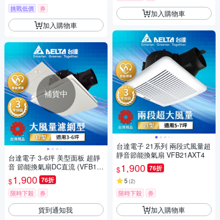
挑戰低價
券
加入購物車
加入購物車
補貨中
台達電子 21系列 兩段式風量超
靜音節能換氣扇 VFB21AXT4
台達電子 3-6坪 美型面板 超靜
1,900
音 節能換氣扇DC直流 (VFB17
76折
$
ABT-F)
1,900
76折
$
5
(
2
)
限時下殺
券
限時下殺
券
貨到通知我
加入購物車