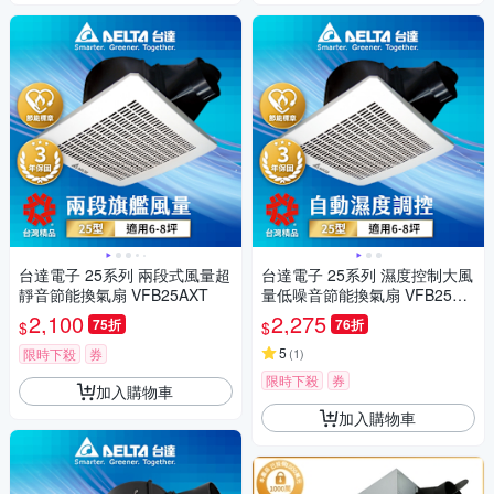
台達電子 25系列 兩段式風量超
台達電子 25系列 濕度控制大風
靜音節能換氣扇 VFB25AXT
量低噪音節能換氣扇 VFB25AE
HT
2,100
2,275
75折
76折
$
$
5
限時下殺
券
(
1
)
限時下殺
券
加入購物車
加入購物車