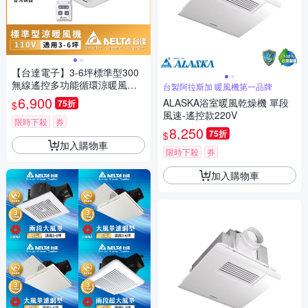
【台達電子】3-6坪標準型300
無線遙控多功能循環涼暖風機1
台製阿拉斯加 暖風機第一品牌
10V/220V
6,900
ALASKA浴室暖風乾燥機 單段
75折
$
風速-遙控款220V
限時下殺
券
8,250
75折
$
加入購物車
限時下殺
券
加入購物車