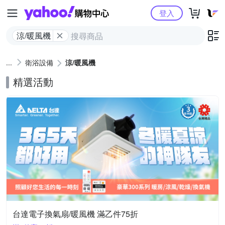
Yahoo購物中心
登入
涼/暖風機
衛浴設備
涼/暖風機
精選活動
台達電子換氣扇/暖風機 滿乙件75折