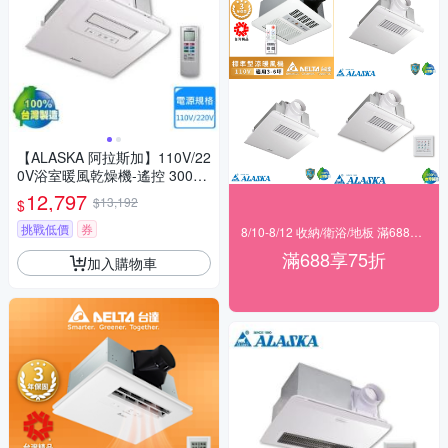
【ALASKA 阿拉斯加】110V/22
0V浴室暖風乾燥機-遙控 300S
RP〈不含安裝〉
12,797
$13,192
$
挑戰低價
券
8/10-8/12 收納/衛浴/地板 滿688享75折！
滿688享75折
加入購物車