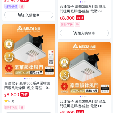
$
台達電子 豪華300系列韻律風
挑戰低價
券
門暖風乾燥機-線控 電壓220V
加入購物車
(VHB30BCMT-AD)
8,800
76折
$
限時下殺
券
加入購物車
台達電子 豪華300系列韻律風
門暖風乾燥機-遙控 電壓110V/2
20V VHB30ACMRT-A/VHB30B
8,800
76折
$
CMRT-A/VHB30ACMT-AD/VH
B30BCMT-AD
5
台達電子 豪華300系列韻律風
(
1
)
門暖風乾燥機-線控 電壓110V
限時下殺
券
(VHB30ACMT-AD)
8,800
76折