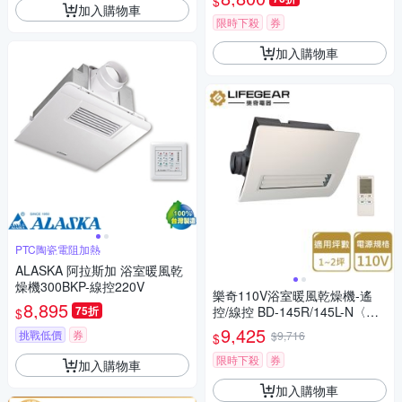
$
加入購物車
限時下殺
券
加入購物車
PTC陶瓷電阻加熱
ALASKA 阿拉斯加 浴室暖風乾
燥機300BKP-線控220V
樂奇110V浴室暖風乾燥機-遙
8,895
75折
控/線控 BD-145R/145L-N〈不
$
含安裝〉
9,425
挑戰低價
券
$9,716
$
限時下殺
券
加入購物車
加入購物車