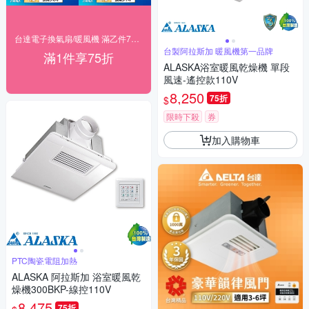
台達電子換氣扇/暖風機 滿乙件75折
台製阿拉斯加 暖風機第一品牌
滿1件享75折
ALASKA浴室暖風乾燥機 單段
風速-遙控款110V
8,250
75折
$
限時下殺
券
加入購物車
PTC陶瓷電阻加熱
ALASKA 阿拉斯加 浴室暖風乾
燥機300BKP-線控110V
8,475
75折