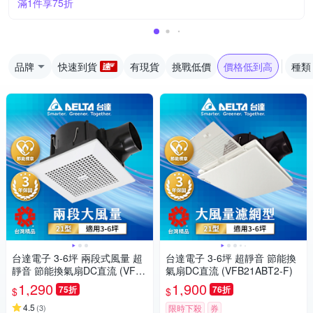
滿1件享75折
品牌
快速到貨
有現貨
挑戰低價
價格低到高
種類
台達電子 3-6坪 兩段式風量 超
台達電子 3-6坪 超靜音 節能換
靜音 節能換氣扇DC直流 (VFB2
氣扇DC直流 (VFB21ABT2-F)
1AXT3)
1,290
1,900
75折
76折
$
$
4.5
(
3
)
限時下殺
券