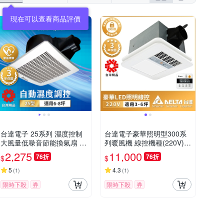
現在可以查看商品評價
台達電子 25系列 濕度控制
台達電子豪華照明型300系
大風量低噪音節能換氣扇 V
列暖風機 線控機種(220V)V
FB25AEHT
HB30BCMT-BLED
2,275
11,000
76折
76折
$
$
5
4.3
(
1
)
(
1
)
限時下殺
券
限時下殺
券