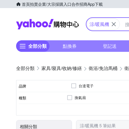
首頁
拍賣
企業/大宗採購入口
合作招商
App下載
Yahoo購物中心
涼/暖風機
全部分類
點換券
登記送
家具/寢具/收納/修繕
衛浴/免治馬桶
衛
台達電子
品牌
換氣扇
種類
品牌名稱
需DIY自行組裝
組裝方式
涼/暖風機 5 筆結果
相關分類