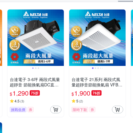
台達電子 3-6坪 兩段式風量
台達電子 21系列 兩段式風
超靜音 節能換氣扇DC直流
量超靜音節能換氣扇 VFB21
(VFB21AXT3)
AXT4
1,290
1,900
75折
76折
$
$
4.5
5
(
3
)
(
2
)
挑戰低價
券
限時下殺
券