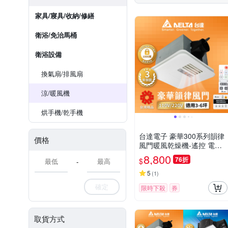
家具/寢具/收納/修繕
衛浴/免治馬桶
衛浴設備
換氣扇/排風扇
涼/暖風機
烘手機/乾手機
台達電子 豪華300系列韻律
價格
風門暖風乾燥機-遙控 電壓1
10V/220V VHB30ACMRT-
8,800
76折
$
-
A/VHB30BCMRT-A/VHB30
ACMT-AD/VHB30BCMT-AD
5
(
1
)
確定
限時下殺
券
取貨方式