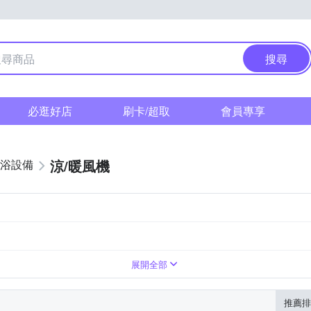
搜尋
必逛好店
刷卡/超取
會員專享
涼/暖風機
浴設備
展開全部
推薦排