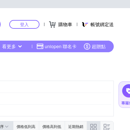
購物車
帳號綁定送
登入
看更多
uniopen 聯名卡
超贈點
序
價格低到高
價格高到低
近期熱銷