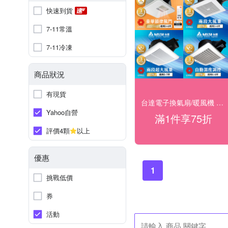
快速到貨
7-11常溫
7-11冷凍
商品狀況
有現貨
台達電子換氣扇/暖風機 滿乙件75折
Yahoo自營
滿1件享75折
評價4顆
以上
優惠
1
挑戰低價
券
活動