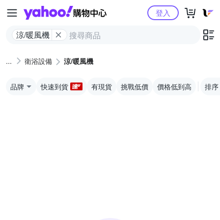
Yahoo購物中心
登入
涼/暖風機
衛浴設備
涼/暖風機
品牌
快速到貨
有現貨
挑戰低價
價格低到高
排序