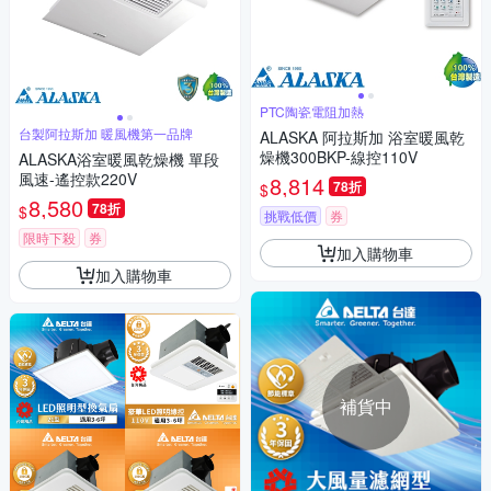
PTC陶瓷電阻加熱
台製阿拉斯加 暖風機第一品牌
ALASKA 阿拉斯加 浴室暖風乾
燥機300BKP-線控110V
ALASKA浴室暖風乾燥機 單段
風速-遙控款220V
8,814
78折
$
8,580
78折
$
挑戰低價
券
限時下殺
券
加入購物車
加入購物車
補貨中