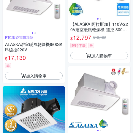
【ALASKA 阿拉斯加】110V/22
0V浴室暖風乾燥機-遙控 300S
RP〈不含安裝〉
12,797
PTC陶瓷電阻加熱
$13,192
$
ALASKA浴室暖風乾燥機968SK
限時下殺
券
P-線控220V
加入購物車
17,130
$
券
加入購物車