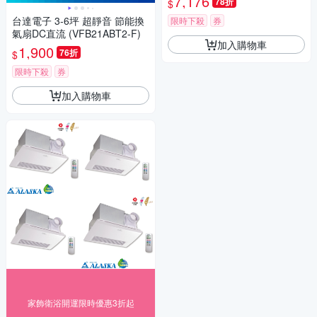
7,176
78折
$
台達電子 3-6坪 超靜音 節能換
限時下殺
券
氣扇DC直流 (VFB21ABT2-F)
加入購物車
1,900
76折
$
限時下殺
券
加入購物車
家飾衛浴開運限時優惠3折起