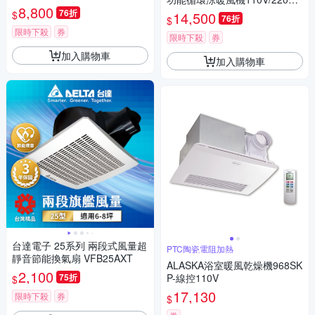
(VHB30ACMT-AD)
8,800
遙控/線控(VHB40ADMRT-A/V
76折
$
14,500
76折
$
HB40BDMRT-A)
限時下殺
券
限時下殺
券
加入購物車
加入購物車
台達電子 25系列 兩段式風量超
PTC陶瓷電阻加熱
靜音節能換氣扇 VFB25AXT
ALASKA浴室暖風乾燥機968SK
2,100
75折
P-線控110V
$
17,130
限時下殺
券
$