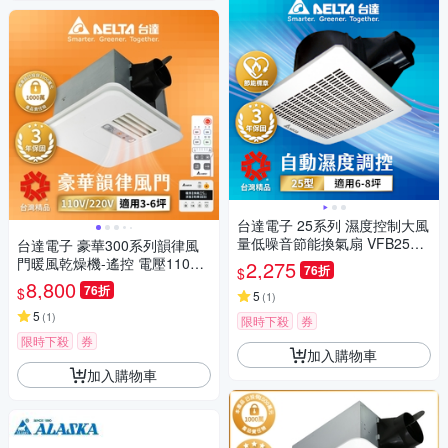
台達電子 25系列 濕度控制大風
量低噪音節能換氣扇 VFB25AE
台達電子 豪華300系列韻律風
HT
門暖風乾燥機-遙控 電壓110V/2
2,275
76折
$
20V VHB30ACMRT-A/VHB30B
8,800
76折
$
5
(
1
)
CMRT-A/VHB30ACMT-AD/VH
B30BCMT-AD
5
(
1
)
限時下殺
券
限時下殺
券
加入購物車
加入購物車