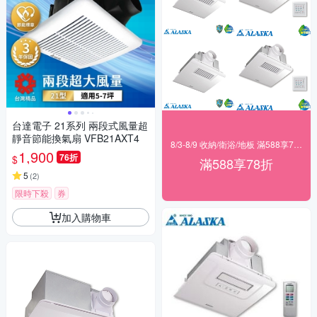
台達電子 21系列 兩段式風量超
靜音節能換氣扇 VFB21AXT4
8/3-8/9 收納/衛浴/地板 滿588享78折
1,900
76折
$
滿588享78折
5
(
2
)
限時下殺
券
加入購物車