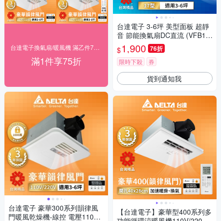
台達電子 3-6坪 美型面板 超靜
音 節能換氣扇DC直流 (VFB17
ABT-F)
1,900
台達電子換氣扇/暖風機 滿乙件75折
76折
$
滿1件享75折
限時下殺
券
貨到通知我
台達電子 豪華300系列韻律風
【台達電子】豪華型400系列多
門暖風乾燥機-線控 電壓110V
功能循環涼暖風機110V/220V