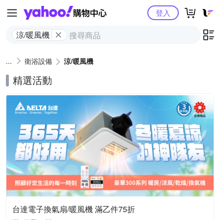
Yahoo購物中心
登入
涼/暖風機
衛浴設備
涼/暖風機
精選活動
台達電子換氣扇/暖風機 滿乙件75折