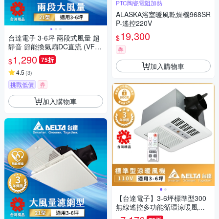
PTC陶瓷電阻加熱
ALASKA浴室暖風乾燥機968SR
P-遙控220V
19,300
$
台達電子 3-6坪 兩段式風量 超
靜音 節能換氣扇DC直流 (VFB2
券
1AXT3)
1,290
75折
$
加入購物車
4.5
(
3
)
挑戰低價
券
加入購物車
【台達電子】3-6坪標準型300
無線遙控多功能循環涼暖風機1
10V/220V