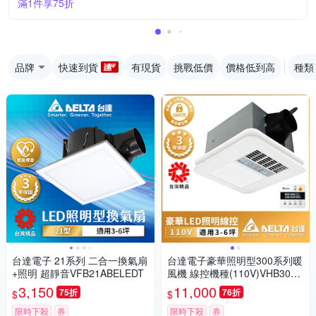
滿1件享75折
品牌
快速到貨
有現貨
挑戰低價
價格低到高
種類
台達電子 21系列 二合一換氣扇
台達電子豪華照明型300系列暖
+照明 超靜音VFB21ABELEDT
風機 線控機種(110V)VHB30AC
MT-BLED
3,150
11,000
75折
76折
$
$
限時下殺
券
限時下殺
券