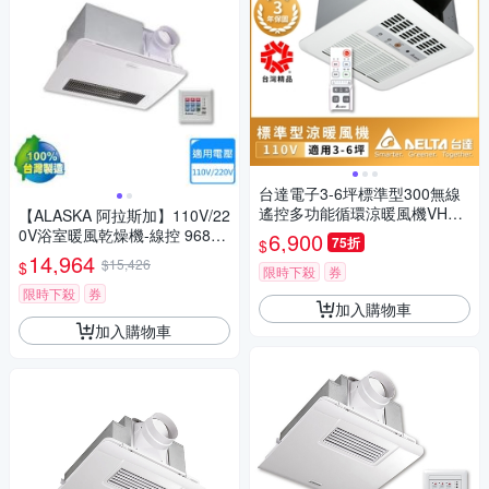
台達電子3-6坪標準型300無線
遙控多功能循環涼暖風機VHB3
【ALASKA 阿拉斯加】110V/22
0ACRT-B
0V浴室暖風乾燥機-線控 968SK
6,900
75折
$
N〈不含安裝〉
14,964
$15,426
$
限時下殺
券
限時下殺
券
加入購物車
加入購物車