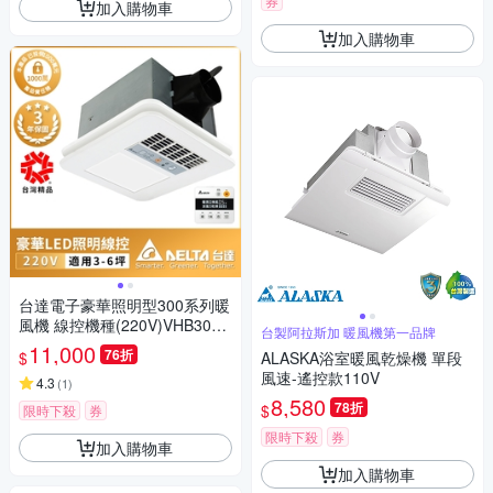
券
加入購物車
加入購物車
台達電子豪華照明型300系列暖
風機 線控機種(220V)VHB30BC
台製阿拉斯加 暖風機第一品牌
MT-BLED
11,000
76折
$
ALASKA浴室暖風乾燥機 單段
風速-遙控款110V
4.3
(
1
)
8,580
78折
$
限時下殺
券
限時下殺
券
加入購物車
加入購物車