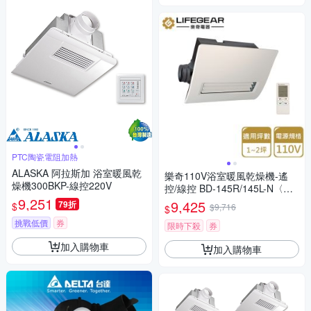
PTC陶瓷電阻加熱
ALASKA 阿拉斯加 浴室暖風乾
樂奇110V浴室暖風乾燥機-遙
燥機300BKP-線控220V
控/線控 BD-145R/145L-N〈不
9,251
含安裝〉
9,425
79折
$
$9,716
$
挑戰低價
券
限時下殺
券
加入購物車
加入購物車