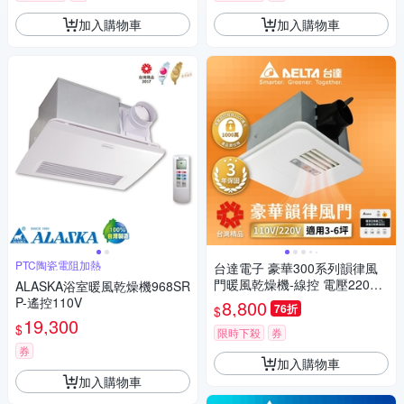
加入購物車
加入購物車
PTC陶瓷電阻加熱
台達電子 豪華300系列韻律風
門暖風乾燥機-線控 電壓220V
ALASKA浴室暖風乾燥機968SR
(VHB30BCMT-AD)
P-遙控110V
8,800
76折
$
19,300
$
限時下殺
券
券
加入購物車
加入購物車