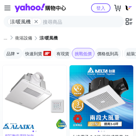
Yahoo購物中心
登入
涼/暖風機
衛浴設備
涼/暖風機
品牌
快速到貨
有現貨
挑戰低價
價格低到高
組裝
PTC陶瓷電阻加熱