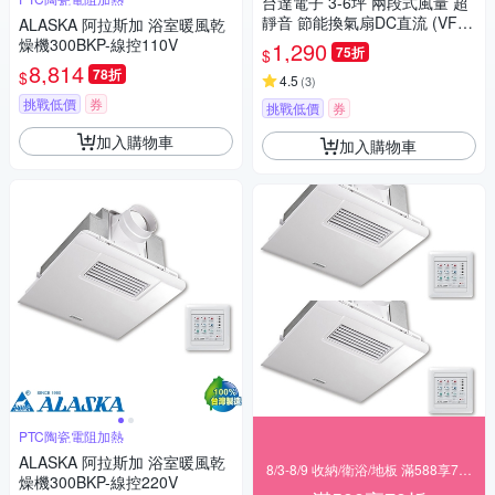
台達電子 3-6坪 兩段式風量 超
靜音 節能換氣扇DC直流 (VFB2
ALASKA 阿拉斯加 浴室暖風乾
1AXT3)
燥機300BKP-線控110V
1,290
75折
$
8,814
78折
$
4.5
(
3
)
挑戰低價
券
挑戰低價
券
加入購物車
加入購物車
PTC陶瓷電阻加熱
ALASKA 阿拉斯加 浴室暖風乾
8/3-8/9 收納/衛浴/地板 滿588享78折
燥機300BKP-線控220V