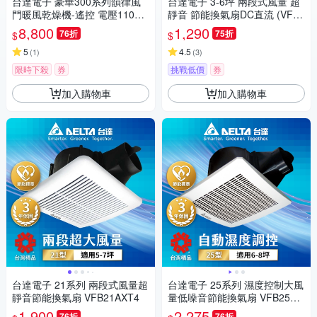
台達電子 豪華300系列韻律風
台達電子 3-6坪 兩段式風量 超
門暖風乾燥機-遙控 電壓110V/2
靜音 節能換氣扇DC直流 (VFB2
20V VHB30ACMRT-A/VHB30B
1AXT3)
8,800
1,290
76折
75折
$
$
CMRT-A/VHB30ACMT-AD/VH
B30BCMT-AD
5
4.5
(
1
)
(
3
)
限時下殺
券
挑戰低價
券
加入購物車
加入購物車
台達電子 21系列 兩段式風量超
台達電子 25系列 濕度控制大風
靜音節能換氣扇 VFB21AXT4
量低噪音節能換氣扇 VFB25AE
HT
1,900
2,275
76折
76折