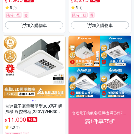
$
$
5
5
(
2
)
(
1
)
限時下殺
券
限時下殺
券
加入購物車
加入購物車
台達電子豪華照明型300系列暖
風機 線控機種(220V)VHB30BC
台達電子換氣扇/暖風機 滿乙件75折
MT-BLED
11,000
76折
滿1件享75折
$
4.3
(
1
)