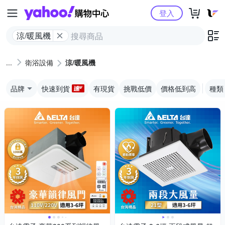
Yahoo購物中心
登入
涼/暖風機
衛浴設備
涼/暖風機
品牌
快速到貨
有現貨
挑戰低價
價格低到高
種類