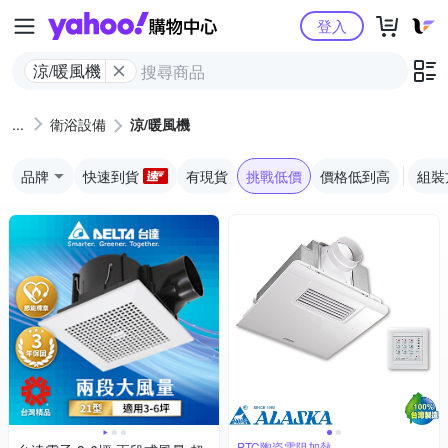
Yahoo購物中心
登入
涼/暖風機
衛浴設備
涼/暖風機
品牌
快速到貨
有現貨
挑戰低價
價格低到高
組裝
PTC陶瓷電阻加熱