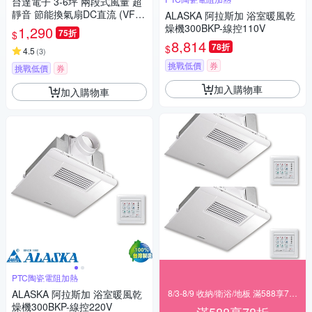
台達電子 3-6坪 兩段式風量 超
靜音 節能換氣扇DC直流 (VFB2
ALASKA 阿拉斯加 浴室暖風乾
1AXT3)
燥機300BKP-線控110V
1,290
75折
$
8,814
78折
$
4.5
(
3
)
挑戰低價
券
挑戰低價
券
加入購物車
加入購物車
PTC陶瓷電阻加熱
ALASKA 阿拉斯加 浴室暖風乾
8/3-8/9 收納/衛浴/地板 滿588享78折
燥機300BKP-線控220V