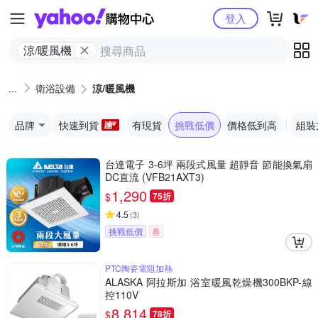
Yahoo購物中心
登入
涼/暖風機
衛浴設備
涼/暖風機
品牌
快速到貨
有現貨
挑戰低價
價格低到高
組裝
台達電子 3-6坪 兩段式風量 超靜音 節能換氣扇
DC直流 (VFB21AXT3)
1,290
$
75折
4.5
(
3
)
挑戰低價
券
PTC陶瓷電阻加熱
ALASKA 阿拉斯加 浴室暖風乾燥機300BKP-線
控110V
8,814
$
78折