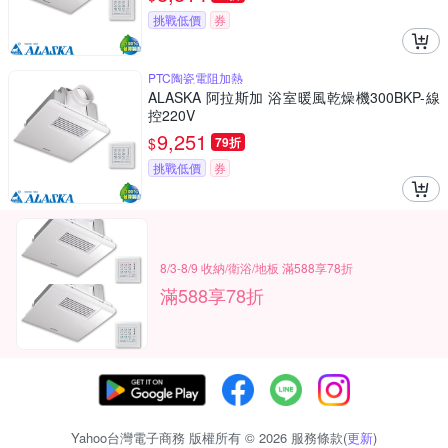
挑戰低價
券
PTC陶瓷電阻加熱
ALASKA 阿拉斯加 浴室暖風乾燥機300BKP-線
控220V
9,251
$
79折
挑戰低價
券
8/3-8/9 收納/衛浴/地板 滿588享78折
滿588享78折
Yahoo台灣電子商務 版權所有 © 2026 服務條款(
更新
)