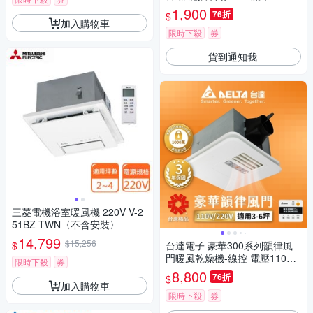
ABT-F)
1,900
76折
$
加入購物車
限時下殺
券
貨到通知我
三菱電機浴室暖風機 220V V-2
51BZ-TWN〈不含安裝〉
14,799
$15,256
$
台達電子 豪華300系列韻律風
門暖風乾燥機-線控 電壓110V
限時下殺
券
(VHB30ACMT-AD)
8,800
76折
$
加入購物車
限時下殺
券