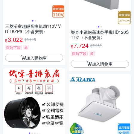
三菱浴室超靜音換氣扇110V V
D-15ZP9〈不含安裝〉
樂奇小鋼炮高速乾手機HD120S
T1/2〈不含安裝〉
3,022
$3,115
$
7,724
$7,962
$
限時下殺
券
限時下殺
券
加入購物車
加入購物車