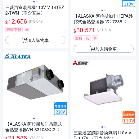
三菱浴室暖風機110V V-141BZ
2-TWN〈不含安裝〉
【ALASKA 阿拉斯加】HEPA外
12,656
$13,047
露式全熱交換器 VC-7288〈不
$
含安裝〉
30,571
限時下殺
券
$31,516
$
限時下殺
券
加入購物車
加入購物車
【ALASKA 阿拉斯加】吊隱式
全熱交換器VH-63108SC2〈不
三菱浴室超靜音換氣扇110V V
含安裝〉
71,586
$73,800
D-13Z9 〈不含安裝〉
$