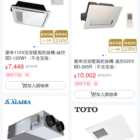
樂奇110V浴室暖風乾燥機-線控
BD-125W1〈不含安裝〉
樂奇浴室暖風乾燥機-遙控220V
7,449
$7,679
BD-265R〈不含安裝〉
$
10,002
限時下殺
券
$10,311
$
限時下殺
券
加入購物車
加入購物車