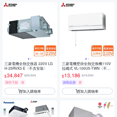
三菱電機全熱交換器 220V LG
三菱電機壁掛全熱交換機110V
H-25RVX3-E〈不含安裝〉
拉繩式 VL-100U5-TWN〈不含
安裝〉
34,847
13,186
$35,924
$13,593
$
$
限時下殺
券
挑戰低價
券
加入購物車
加入購物車