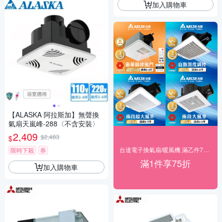
加入購物車
【ALASKA 阿拉斯加】無聲換
氣扇天嵐峰-288〈不含安裝〉
2,409
$2,483
$
台達電子換氣扇/暖風機 滿乙件75折
限時下殺
券
滿1件享75折
加入購物車