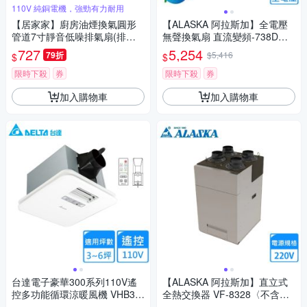
110V 純銅電機，強勁有力耐用
【居家家】廚房油煙換氣圓形
【ALASKA 阿拉斯加】全電壓
管道7寸靜音低噪排氣扇(排風
無聲換氣扇 直流變頻-738D
扇/換氣扇/抽風機/排煙機/通風
〈不含安裝〉
727
5,254
79折
$5,416
$
$
扇)
限時下殺
券
限時下殺
券
加入購物車
加入購物車
台達電子豪華300系列110V遙
【ALASKA 阿拉斯加】直立式
控多功能循環涼暖風機 VHB30
全熱交換器 VF-8328〈不含安
ACMRT-A〈不含安裝〉
裝〉