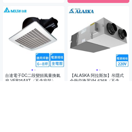
台達電子DC二段變頻風量換氣
【ALASKA 阿拉斯加】吊隱式
扇 VFB25AXT〈不含安裝〉
全熱交換器VH-6368〈不含安
裝〉
2,059
45,893
$2,122
$47,312
$
$
限時下殺
券
限時下殺
券
加入購物車
加入購物車