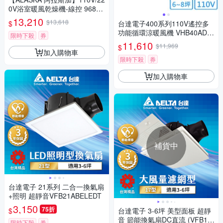
0V浴室暖風乾燥機-線控 968SK
P〈不含安裝〉
13,210
$13,618
$
台達電子400系列110V遙控多
功能循環涼暖風機 VHB40ADM
限時下殺
券
RT-A〈不含安裝〉
11,610
$11,969
$
加入購物車
限時下殺
券
加入購物車
補貨中
台達電子 21系列 二合一換氣扇
+照明 超靜音VFB21ABELEDT
3,150
75折
$
台達電子 3-6坪 美型面板 超靜
音 節能換氣扇DC直流 (VFB17
限時下殺
券