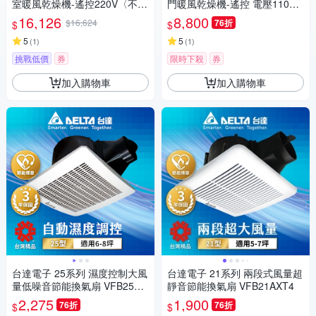
室暖風乾燥機-遙控220V〈不含
門暖風乾燥機-遙控 電壓110V/2
安裝〉
20V VHB30ACMRT-A/VHB30B
16,126
8,800
$16,624
76折
$
$
CMRT-A/VHB30ACMT-AD/VH
5
B30BCMT-AD
5
(
1
)
(
1
)
挑戰低價
券
限時下殺
券
加入購物車
加入購物車
台達電子 25系列 濕度控制大風
台達電子 21系列 兩段式風量超
量低噪音節能換氣扇 VFB25AE
靜音節能換氣扇 VFB21AXT4
HT
2,275
1,900
76折
76折
$
$