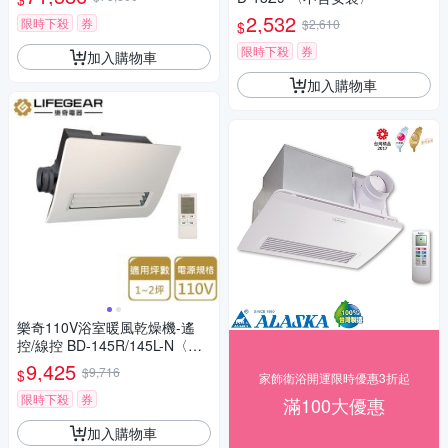
2,532
限時下殺
券
$2,610
$
限時下殺
券
加入購物車
加入購物車
樂奇110V浴室暖風乾燥機-遙
控/線控 BD-145R/145L-N〈不
含安裝〉
9,425
$9,716
$
家飾衛浴開運限時優惠3折起
限時下殺
券
滿100大優惠
加入購物車