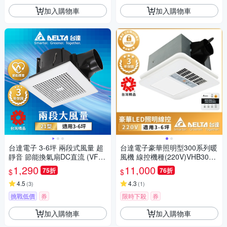
加入購物車
加入購物車
台達電子 3-6坪 兩段式風量 超
台達電子豪華照明型300系列暖
靜音 節能換氣扇DC直流 (VFB2
風機 線控機種(220V)VHB30BC
1AXT3)
MT-BLED
1,290
11,000
75折
76折
$
$
4.5
4.3
(
3
)
(
1
)
挑戰低價
券
限時下殺
券
加入購物車
加入購物車