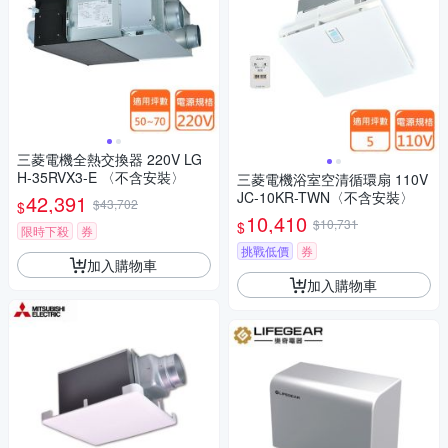
三菱電機全熱交換器 220V LG
H-35RVX3-E 〈不含安裝〉
三菱電機浴室空清循環扇 110V
JC-10KR-TWN〈不含安裝〉
42,391
$43,702
$
10,410
$10,731
$
限時下殺
券
挑戰低價
券
加入購物車
加入購物車