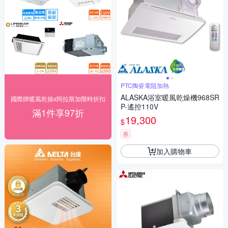
PTC陶瓷電阻加熱
ALASKA浴室暖風乾燥機968SR
國際牌暖風乾操x阿拉斯加限時折扣
P-遙控110V
滿1件享97折
19,300
$
券
加入購物車