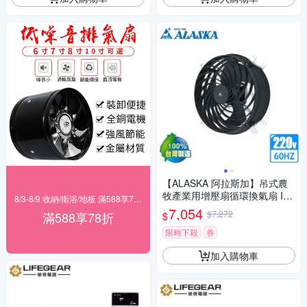
【ALASKA 阿拉斯加】吊式農
牧產業用增壓扇循環換氣扇 ITA
8/3-8/9 收納/衛浴/地板 滿588享78折
-10G1〈不含安裝〉
7,054
$7,272
滿588享78折
$
限時下殺
券
加入購物車