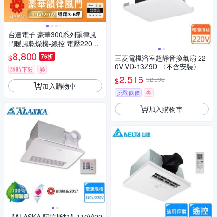
台達電子 豪華300系列韻律風
門暖風乾燥機-線控 電壓220V
(VHB30BCMT-AD)
8,800
76折
$
三菱電機浴室超靜音換氣扇 22
0V VD-13Z9D 〈不含安裝〉
限時下殺
券
2,516
$2,593
$
加入購物車
挑戰低價
券
加入購物車
【ALASKA 阿拉斯加】110V/22