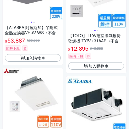
【ALASKA 阿拉斯加】吊隱式
全熱交換器VH-6388S〈不含安
【TOTO】110V浴室換氣暖房
裝〉
53,887
$55,553
乾燥機 TYB3131AAR〈不含安
$
裝〉
12,895
限時下殺
券
$13,293
$
限時下殺
券
加入購物車
加入購物車