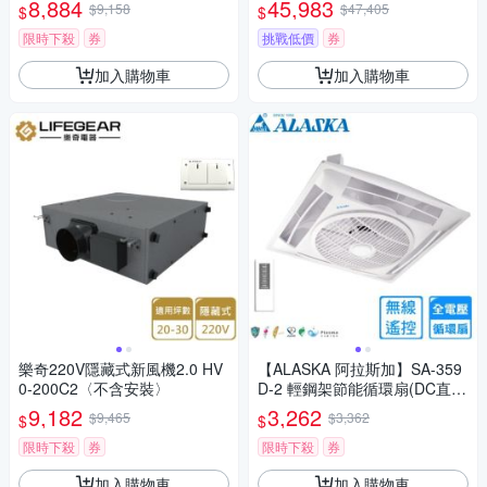
8,884
45,983
$9,158
$47,405
$
$
限時下殺
券
挑戰低價
券
加入購物車
加入購物車
樂奇220V隱藏式新風機2.0 HV
【ALASKA 阿拉斯加】SA-359
0-200C2〈不含安裝〉
D-2 輕鋼架節能循環扇(DC直流
變頻)〈不含安裝〉
9,182
3,262
$9,465
$3,362
$
$
限時下殺
券
限時下殺
券
加入購物車
加入購物車