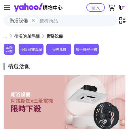
Yahoo購物中心
登入
衛浴設備
衛浴/免治馬桶
衛浴設備
全部
換氣扇/排風扇
涼/暖風機
烘手機/乾手機
分類
精選活動