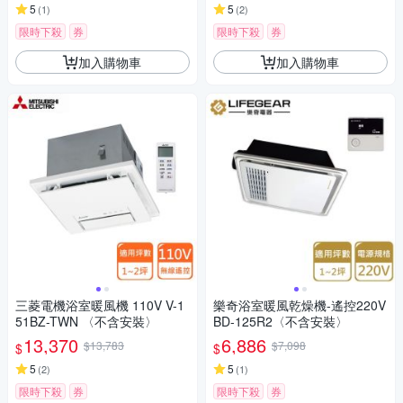
5
5
(
1
)
(
2
)
限時下殺
券
限時下殺
券
加入購物車
加入購物車
三菱電機浴室暖風機 110V V-1
樂奇浴室暖風乾燥機-遙控220V
51BZ-TWN 〈不含安裝〉
BD-125R2〈不含安裝〉
13,370
6,886
$13,783
$7,098
$
$
5
5
(
2
)
(
1
)
限時下殺
券
限時下殺
券