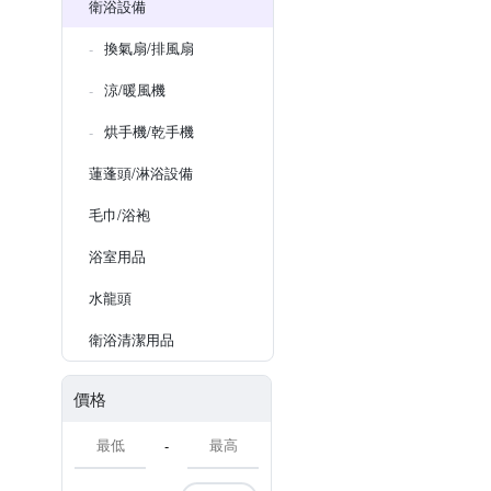
衛浴設備
換氣扇/排風扇
涼/暖風機
烘手機/乾手機
蓮蓬頭/淋浴設備
毛巾/浴袍
浴室用品
水龍頭
衛浴清潔用品
價格
-