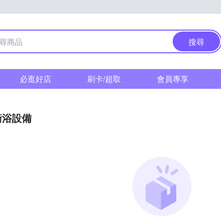
搜尋
必逛好店
刷卡/超取
會員專享
衛浴設備