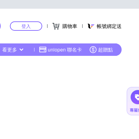
購物車
帳號綁定送
登入
看更多
uniopen 聯名卡
超贈點