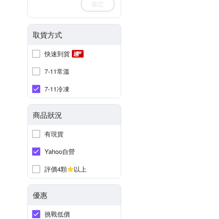
確定
取貨方式
快速到貨
7-11常溫
7-11冷凍
商品狀況
有現貨
Yahoo自營
評價4顆
以上
優惠
挑戰低價