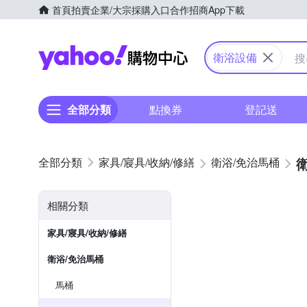
首頁
拍賣
企業/大宗採購入口
合作招商
App下載
Yahoo購物中心
衛浴設備
全部分類
點換券
登記送
家具/寢具/收納/修繕
衛浴/免治馬桶
相關分類
家具/寢具/收納/修繕
衛浴/免治馬桶
馬桶