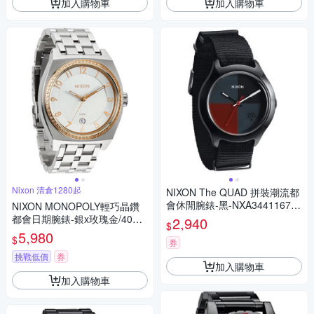
加入購物車
加入購物車
Nixon 清倉1280起
NIXON The QUAD 拼裝潮流都
會休閒腕錶-黑-NXA3441167-3
NIXON MONOPOLY輕巧晶鑽
9mm
都會日期腕錶-銀x玫瑰金/40m
2,940
$
m
5,980
$
券
挑戰低價
券
加入購物車
加入購物車