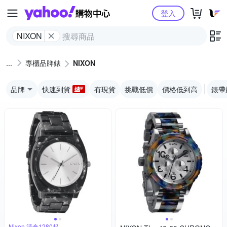
Yahoo購物中心
登入
NIXON
專櫃品牌錶
NIXON
品牌
快速到貨
有現貨
挑戰低價
價格低到高
錶帶
Nixon 清倉1280起