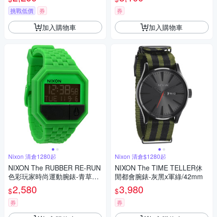
挑戰低價
券
券
加入購物車
加入購物車
Nixon 清倉1280起
Nixon 清倉$1280起
NIXON The RUBBER RE-RUN
NIXON The TIME TELLER休
色彩玩家時尚運動腕錶-青草綠/
閒都會腕錶-灰黑x軍綠/42mm
38mm
2,580
3,980
$
$
券
券