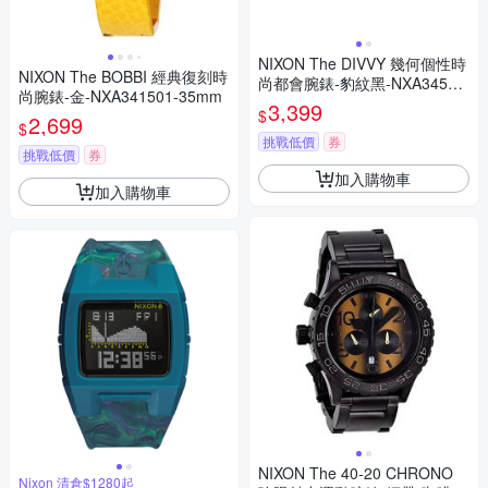
NIXON The DIVVY 幾何個性時
NIXON The BOBBI 經典復刻時
尚都會腕錶-豹紋黑-NXA34511
尚腕錶-金-NXA341501-35mm
53-36mm
3,399
$
2,699
$
挑戰低價
券
挑戰低價
券
加入購物車
加入購物車
NIXON The 40-20 CHRONO
Nixon 清倉$1280起