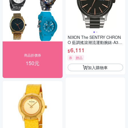
NIXON The SENTRY CHRON
O 藍調搖滾潮流運動腕錶-A356
-2051
6,111
$
商品折價券
券
贈品
150元
加入購物車