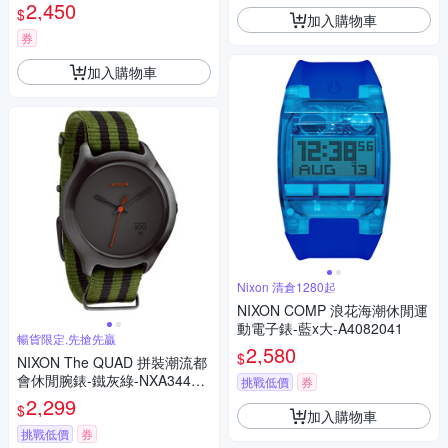
購 送禮首選
2,450
$
加入購物車
券
加入購物車
Nixon 清倉1280起
NIXON COMP 浪花海潮休閒運
動電子錶-藍x大-A4082041
暢貨限定,先搶先贏
2,580
$
NIXON The QUAD 拼裝潮流都
會休閒腕錶-鐵灰綠-NXA34411
挑戰低價
券
51-39mm
2,299
$
加入購物車
挑戰低價
券