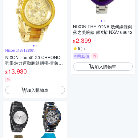
NIXON THE ZONA 幾何線條俐
落之美腕錶-銀X紫-NXA166642
2,399
$
5
(
1
)
Nixon 清倉1280起
挑戰低價
券
NIXON The 40-20 CHRONO
強眼魅力運動腕錶鋼帶-黃象牙
加入購物車
紋金/42mm
13,930
$
券
加入購物車