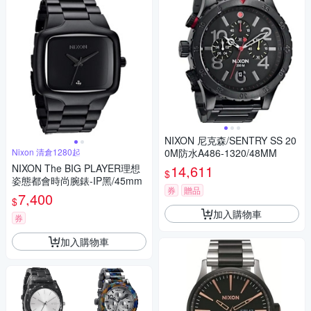
NIXON 尼克森/SENTRY SS 20
Nixon 清倉1280起
0M防水A486-1320/48MM
NIXON The BIG PLAYER理想
14,611
$
姿態都會時尚腕錶-IP黑/45mm
券
贈品
7,400
$
加入購物車
券
加入購物車