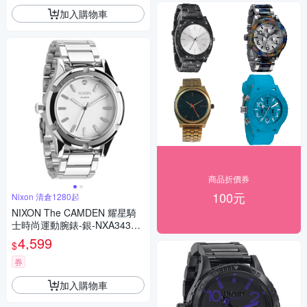
加入購物車
商品折價券
100元
Nixon 清倉1280起
NIXON The CAMDEN 耀星騎
士時尚運動腕錶-銀-NXA34310
0-41mm
4,599
$
券
加入購物車