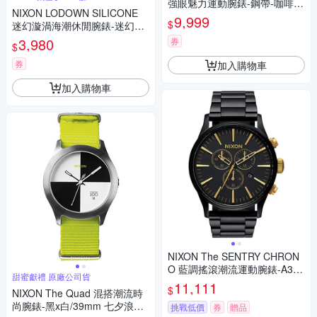
強眼魅力運動腕錶-鋼帶-咖啡/4
NIXON LODOWN SILICONE
2mm
9,999
$
迷幻漩渦海潮休閒腕錶-迷幻藍/
39mmX31m
3,980
券
$
券
加入購物車
加入購物車
NIXON The SENTRY CHRON
O 藍調搖滾潮流運動腕錶-A386
甜蜜獻禮 原廠公司貨
1041
11,111
$
NIXON The Quad 混搭潮流時
尚腕錶-黑x白/39mm 七夕浪漫
挑戰低價
券
贈品