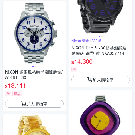
Nixon 清倉1280起
NIXON The 51-30超越潛能運
動腕錶-鋼帶-紫-NXA057714
14,300
$
券
NIXON 耀眼風格時尚潮流腕錶/
A1081-130
加入購物車
13,111
$
券
贈品
加入購物車