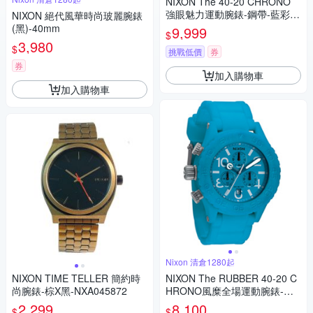
NIXON The 40-20 CHRONO
強眼魅力運動腕錶-鋼帶-藍彩玳
NIXON 絕代風華時尚玻麗腕錶
瑁-NXA0371116
(黑)-40mm
9,999
$
3,980
$
挑戰低價
券
券
加入購物車
加入購物車
Nixon 清倉1280起
NIXON TIME TELLER 簡約時
NIXON The RUBBER 40-20 C
尚腕錶-棕X黑-NXA045872
HRONO風糜全場運動腕錶-藍/
42mm
2,299
8,100
$
$