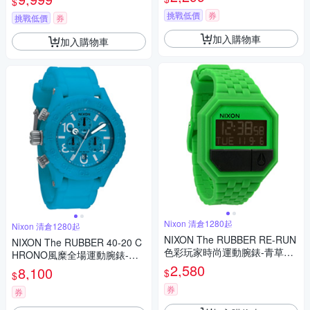
$
挑戰低價
券
挑戰低價
券
加入購物車
加入購物車
Nixon 清倉1280起
Nixon 清倉1280起
NIXON The RUBBER RE-RUN
NIXON The RUBBER 40-20 C
色彩玩家時尚運動腕錶-青草綠/
HRONO風糜全場運動腕錶-藍/
38mm
42mm
2,580
8,100
$
$
券
券