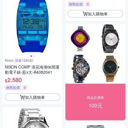
挑戰低價
券
加入購物車
Nixon 清倉1280起
NIXON COMP 浪花海潮休閒運
動電子錶-藍x大-A4082041
2,580
$
挑戰低價
券
加入購物車
商品折價券
100元