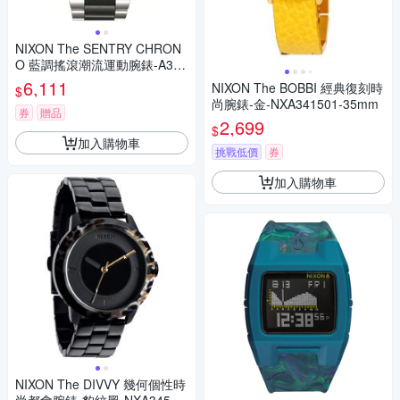
NIXON The SENTRY CHRON
O 藍調搖滾潮流運動腕錶-A356
-2051
6,111
NIXON The BOBBI 經典復刻時
$
尚腕錶-金-NXA341501-35mm
券
贈品
2,699
$
加入購物車
挑戰低價
券
加入購物車
NIXON The DIVVY 幾何個性時