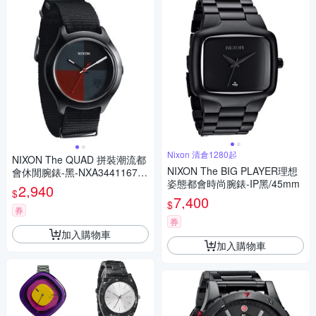
Nixon 清倉1280起
NIXON The QUAD 拼裝潮流都
NIXON The BIG PLAYER理想
會休閒腕錶-黑-NXA3441167-3
姿態都會時尚腕錶-IP黑/45mm
9mm
2,940
$
7,400
$
券
券
加入購物車
加入購物車