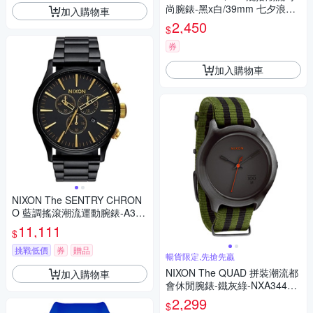
尚腕錶-黑x白/39mm 七夕浪漫
加入購物車
購 送禮首選
2,450
$
券
加入購物車
NIXON The SENTRY CHRON
O 藍調搖滾潮流運動腕錶-A386
1041
11,111
$
挑戰低價
券
贈品
暢貨限定,先搶先贏
NIXON The QUAD 拼裝潮流都
加入購物車
會休閒腕錶-鐵灰綠-NXA34411
51-39mm
2,299
$