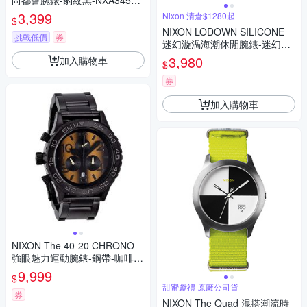
尚都會腕錶-豹紋黑-NXA34511
53-36mm
3,399
Nixon 清倉$1280起
$
NIXON LODOWN SILICONE
挑戰低價
券
迷幻漩渦海潮休閒腕錶-迷幻藍/
39mmX31m
3,980
加入購物車
$
券
加入購物車
NIXON The 40-20 CHRONO
強眼魅力運動腕錶-鋼帶-咖啡/4
2mm
9,999
$
甜蜜獻禮 原廠公司貨
券
NIXON The Quad 混搭潮流時