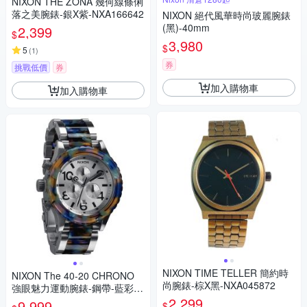
NIXON THE ZONA 幾何線條俐
落之美腕錶-銀X紫-NXA166642
NIXON 絕代風華時尚玻麗腕錶
(黑)-40mm
2,399
$
3,980
$
5
(
1
)
券
挑戰低價
券
加入購物車
加入購物車
NIXON TIME TELLER 簡約時
NIXON The 40-20 CHRONO
尚腕錶-棕X黑-NXA045872
強眼魅力運動腕錶-鋼帶-藍彩玳
瑁-NXA0371116
2,299
9,999
$