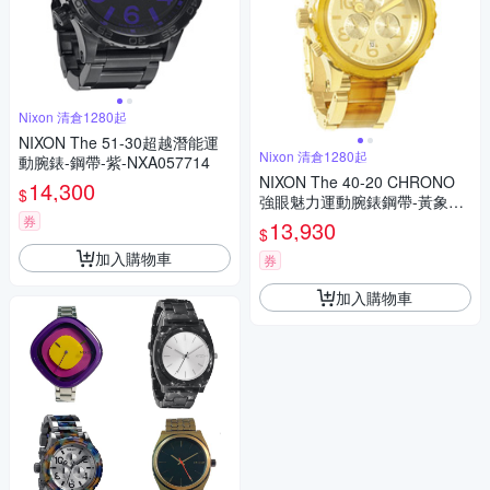
Nixon 清倉1280起
NIXON The 51-30超越潛能運
Nixon 清倉1280起
動腕錶-鋼帶-紫-NXA057714
NIXON The 40-20 CHRONO
14,300
$
強眼魅力運動腕錶鋼帶-黃象牙
紋金/42mm
券
13,930
$
加入購物車
券
加入購物車