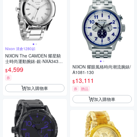
Nixon 清倉1280起
NIXON The CAMDEN 耀星騎
士時尚運動腕錶-銀-NXA34310
0-41mm
NIXON 耀眼風格時尚潮流腕錶/
4,599
$
A1081-130
券
13,111
$
加入購物車
券
贈品
加入購物車