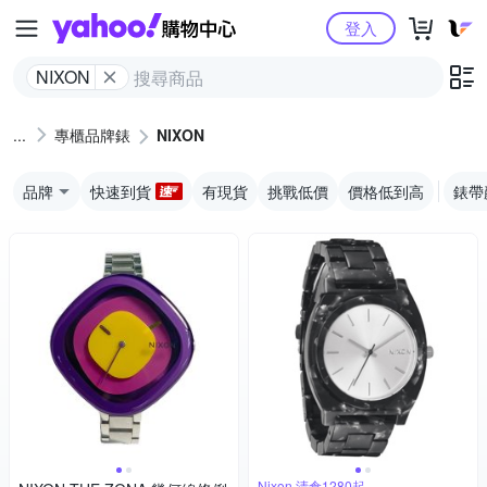
Yahoo購物中心
登入
NIXON
專櫃品牌錶
NIXON
品牌
快速到貨
有現貨
挑戰低價
價格低到高
錶帶
Nixon 清倉1280起