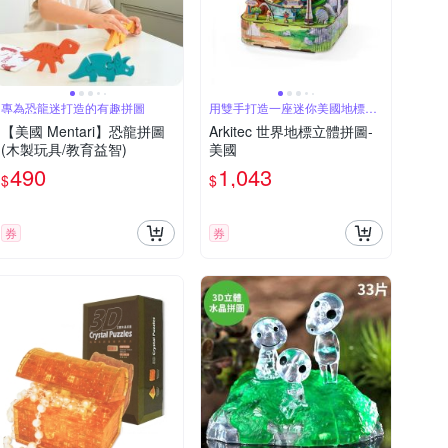
專為恐龍迷打造的有趣拼圖
用雙手打造一座迷你美國地標世
界
【美國 Mentari】恐龍拼圖
Arkitec 世界地標立體拼圖-
(木製玩具/教育益智)
美國
490
1,043
$
$
券
券