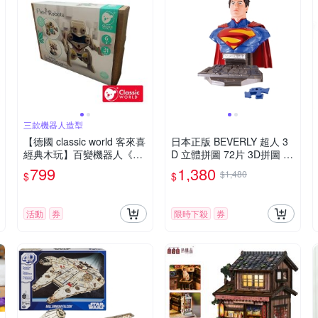
三款機器人造型
【德國 classic world 客來喜
日本正版 BEVERLY 超人 3
經典木玩】百變機器人《20
D 立體拼圖 72片 3D拼圖 公
275》
仔 模型 正義聯盟 - 484790
799
1,380
$1,480
$
$
活動
券
限時下殺
券