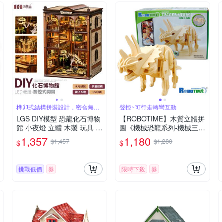
榫卯式結構拼裝設計，密合無縫
聲控~可行走轉彎互動
隙
LGS DIY模型 恐龍化石博物
【ROBOTIME】木質立體拼
館 小夜燈 立體 木製 玩具 拼
圖《機械恐龍系列-機械三角
圖 拼裝 夜燈 益智 禮物 3D
龍》科技版
1,357
1,180
$1,457
$1,280
$
$
生日禮物
挑戰低價
券
限時下殺
券