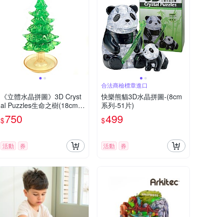
合法商檢標章進口
《立體水晶拼圖》3D Cryst
快樂熊貓3D水晶拼圖-(8cm
al Puzzles生命之樹(18cm系
系列-51片)
列/69片)
750
499
$
$
活動
券
活動
券