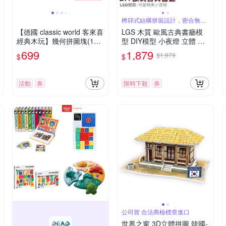
榫卯式結構拼裝設計，密合無縫
隙
【德國 classic world 客來喜
LGS 木質 歐風古典書廳模
經典木玩】幾何拼圖塊(16p
型 DIY模型 小夜燈 立體 木
cs)《20167》
製 玩具 拼圖 拼裝 夜燈 益智
699
1,879
$1,979
$
$
禮物 3D 生日禮物
活動
券
限時下殺
券
公司貨 合法商檢標章進口
世界之窗 3D立體拼圖 韓國-