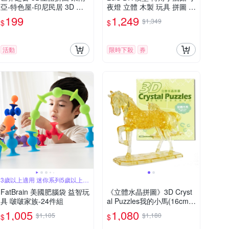
亞-特色屋-印尼民居 3D Wor
夜燈 立體 木製 玩具 拼圖 拼
ld Style
裝 夜燈 益智 禮物 3D 生日
199
1,249
$1,349
$
$
禮物
活動
限時下殺
券
3歲以上適用 迷你系列5歲以上適
用
FatBrain 美國肥腦袋 益智玩
《立體水晶拼圖》3D Cryst
具 啵啵家族-24件組
al Puzzles我的小馬(16cm系
列)
1,005
1,080
$1,105
$1,180
$
$