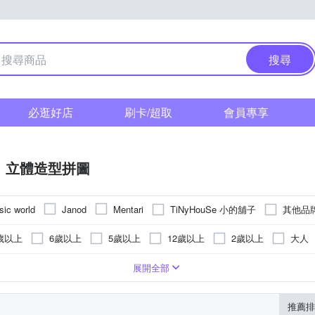
搜尋
必逛好店
刷卡/超取
會員專享
立體造型拼圖
TiNyHouSe 小的舖子
其他品
sic world
Janod
Mentari
歲以上
6歲以上
5歲以上
12歲以上
2歲以上
大人
相關商品
迪士尼系列
木製玩具
多啦A夢
熱門卡通商品
小荳娃娃
森林家族
警察戰隊vs快
展開全部
推薦排