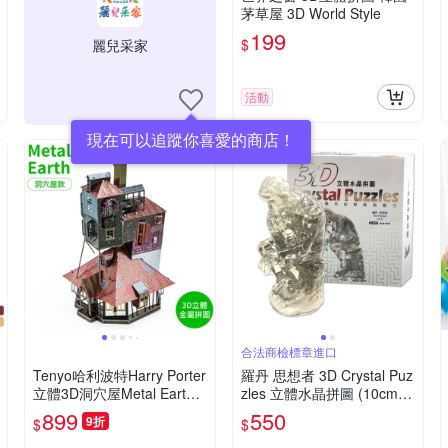
茅草屋 3D World Style
199
$
麗兒采家
活動
現在可以追蹤你喜愛的商店！
合法商檢標章進口
Tenyo哈利波特Harry Porter
羅丹 思想者 3D Crystal Puz
立體3D洞穴屋Metal Earth
zles 立體水晶拼圖 (10cm系
金屬拼圖B-MN-003C衛斯理
列-43片)
899
550
9折
$
$
The Burrow(47片裝)免塗裝
模型