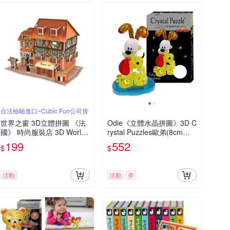
合法檢驗進口~Cubic Fun公司貨
世界之窗 3D立體拼圖 《法
Odie《立體水晶拼圖》3D C
國》 時尚服裝店 3D World
rystal Puzzles歐弟(8cm系
Style
列/40片)
199
552
$
$
活動
活動
券