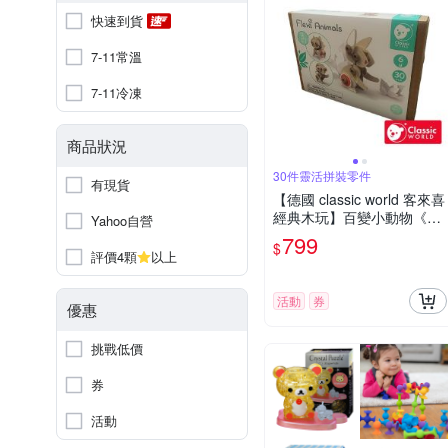
快速到貨
7-11常溫
7-11冷凍
商品狀況
30件靈活拼裝零件
有現貨
【德國 classic world 客來喜
經典木玩】百變小動物《20
Yahoo自營
274》
799
$
評價4顆
以上
活動
券
優惠
挑戰低價
券
活動