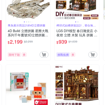
專為展示而設計的4D立體拼圖
榫卯式結構拼裝設計，密合無縫
隙
4D Build 立體拼圖 星際大戰
LGS DIY模型 春日雜貨店 小
系列千年鷹號3D立體拼圖模
夜燈 立體 木製 玩具 拼圖 拼
型組 星戰粉必備！DIY組裝
裝 夜燈 益智 禮物 3D 生日
2,199
939
$2,299
$1,039
$
$
千年鷹紙模型 細節逼真 無
禮物
需工具
限時下殺
券
挑戰低價
券