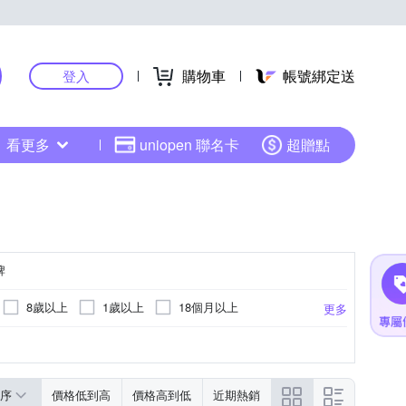
購物車
帳號綁定送
登入
看更多
uniopen 聯名卡
超贈點
牌
8歲以上
1歲以上
18個月以上
更多
盜戰隊
序
價格低到高
價格高到低
近期熱銷