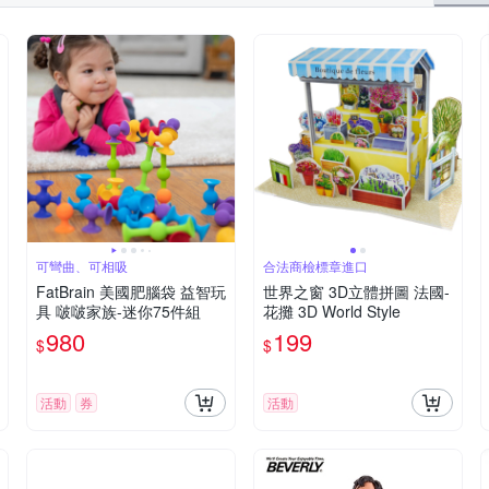
可彎曲、可相吸
合法商檢標章進口
FatBrain 美國肥腦袋 益智玩
世界之窗 3D立體拼圖 法國-
具 啵啵家族-迷你75件組
花攤 3D World Style
980
199
$
$
活動
券
活動