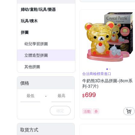
婦幼/童鞋/玩具/樂器
玩具/積木
拼圖
幼兒學習拼圖
立體造型拼圖
其他拼圖
合法商檢標章進口
牛奶熊3D水晶拼圖-(8cm系
價格
列-37片)
699
$
-
確定
活動
券
取貨方式