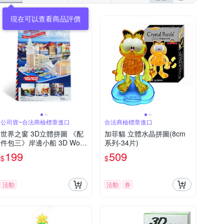
公司貨~合法商檢標章進口
合法商檢標章進口
世界之窗 3D立體拼圖 《配
加菲貓 立體水晶拼圖(8cm
件包三》岸邊小船 3D Worl
系列-34片)
d Style
199
509
$
$
活動
活動
券