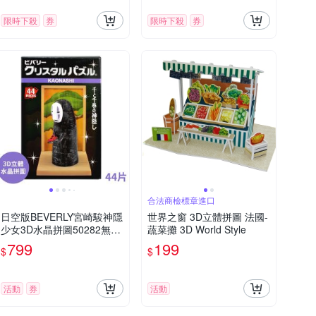
限時下殺
券
限時下殺
券
合法商檢標章進口
日空版BEVERLY宮崎駿神隱
世界之窗 3D立體拼圖 法國-
少女3D水晶拼圖50282無臉
蔬菜攤 3D World Style
男(44片;拿藥牌場景)千と千
799
199
$
$
尋の神隠し吉卜力パズル療
癒擺飾puzzle模型公仔
活動
券
活動