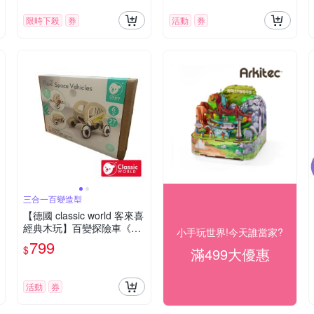
限時下殺
券
活動
券
三合一百變造型
【德國 classic world 客來喜
經典木玩】百變探險車《20
小手玩世界!今天誰當家?
276》
799
$
滿499大優惠
活動
券