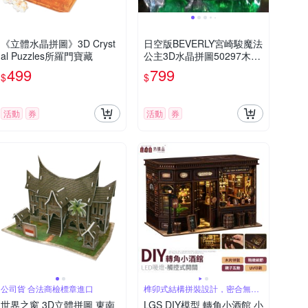
《立體水晶拼圖》3D Cryst
日空版BEVERLY宮崎駿魔法
al Puzzles所羅門寶藏
公主3D水晶拼圖50297木靈
們(33片;頭可動)もののけ姫
499
799
$
$
パズル擺飾吉卜力puzzle模
型公仔
活動
券
活動
券
公司貨 合法商檢標章進口
榫卯式結構拼裝設計，密合無縫
隙
世界之窗 3D立體拼圖 東南
LGS DIY模型 轉角小酒館 小