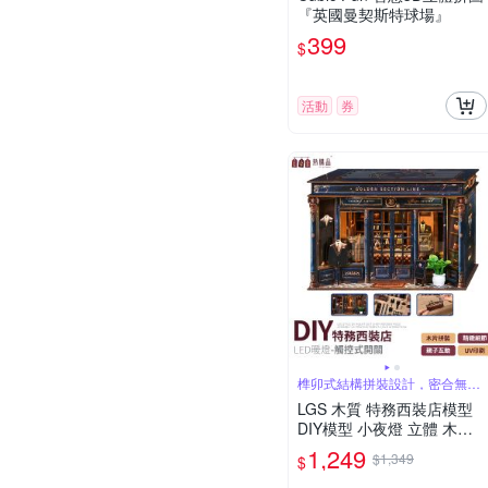
『英國曼契斯特球場』
399
$
活動
券
榫卯式結構拼裝設計，密合無縫
隙
LGS 木質 特務西裝店模型
DIY模型 小夜燈 立體 木製
玩具 拼圖 拼裝 夜燈 益智 禮
1,249
$1,349
$
物 3D 生日禮物