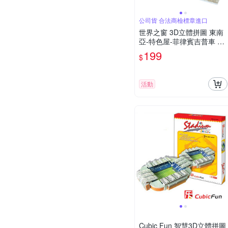
公司貨 合法商檢標章進口
世界之窗 3D立體拼圖 東南
亞-特色屋-菲律賓吉普車 3D
World Style
199
$
活動
Cubic Fun 智慧3D立體拼圖