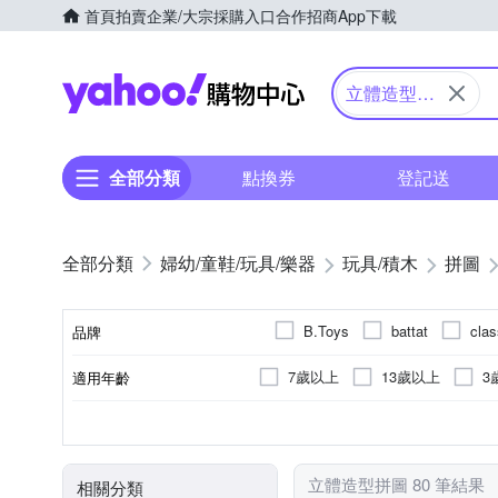
首頁
拍賣
企業/大宗採購入口
合作招商
App下載
Yahoo購物中心
立體造型拼
圖
全部分類
點換券
登記送
婦幼/童鞋/玩具/樂器
玩具/積木
拼圖
B.Toys
battat
clas
品牌
7歲以上
13歲以上
3
適用年齡
品牌名稱
9個月以上
4歲以上
拼圖
哈利波特
教具玩具
星際大戰
電影
種類
顏色
角色
立體造型拼圖 80 筆結果
相關分類