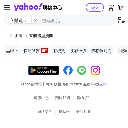
Yahoo購物中心
登入
立體造型
拼圖
拼圖
立體造型拼圖
品牌
快速到貨
有現貨
挑戰低價
價格低到高
種類
Yahoo台灣電子商務 版權所有 © 2026 服務條款(
更新
)
客服中心
|
關於我們
|
購物須知
網路安全
|
隱私權
|
分類地圖