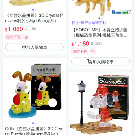
《立體水晶拼圖》3D Crystal P
uzzles我的小馬(16cm系列)
聲控~可行走轉彎互動
1,080
$1,180
$
【ROBOTIME】木質立體拼圖
《機械恐龍系列-機械三角龍》
限時下殺
券
科技版
1,180
$1,280
$
加入購物車
限時下殺
券
加入購物車
Odie《立體水晶拼圖》3D Crys
tal Puzzles歐弟(8cm系列/40