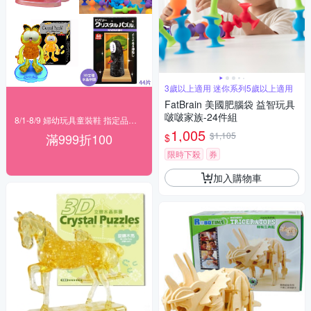
3歲以上適用 迷你系列5歲以上適用
FatBrain 美國肥腦袋 益智玩具
啵啵家族-24件組
8/1-8/9 婦幼玩具童裝鞋 指定品滿999折100
1,005
$1,105
滿999折100
$
限時下殺
券
加入購物車