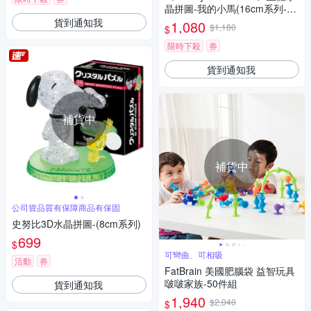
晶拼圖-我的小馬(16cm系列-10
0片)
貨到通知我
1,080
$1,180
$
限時下殺
券
貨到通知我
補貨中
補貨中
公司貨品質有保障商品有保固
史努比3D水晶拼圖-(8cm系列)
699
$
可彎曲、可相吸
活動
券
FatBrain 美國肥腦袋 益智玩具
啵啵家族-50件組
貨到通知我
1,940
$2,040
$