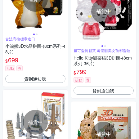
補貨中
合法商檢標章進口
小浣熊3D水晶拼圖-(8cm系列-4
超可愛長智慧 每個甜美女孩都愛喔
8片)
Hello Kitty凱蒂貓3D拼圖-(8cm
699
$
系列-36片)
活動
券
799
$
貨到通知我
活動
券
貨到通知我
補貨中
補貨中