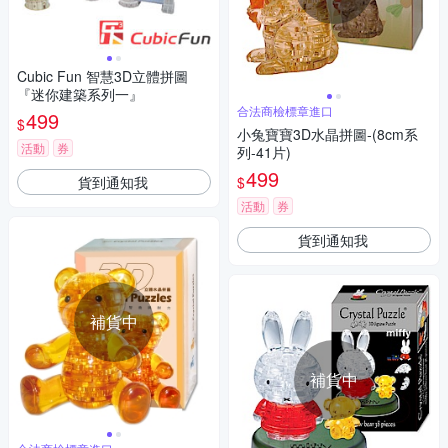
Cubic Fun 智慧3D立體拼圖
『迷你建築系列一』
合法商檢標章進口
499
$
小兔寶寶3D水晶拼圖-(8cm系
活動
券
列-41片)
499
貨到通知我
$
活動
券
貨到通知我
補貨中
補貨中