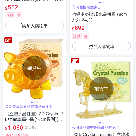
片)
552
合法商檢標章進口
$
偵探史努比3D水晶拼圖-(8cm
活動
券
系列-34片)
加入購物車
699
$
活動
券
加入購物車
補貨中
補貨中
公司貨品質有保障商品有保固
《立體水晶拼圖》3D Crystal P
uzzles幸福小豬(16cm系列)(二
色可選)
1,080
$1,180
公司貨品質有保障商品有保固
$
《3D Crystal Puzzles》立體水
限時下殺
券