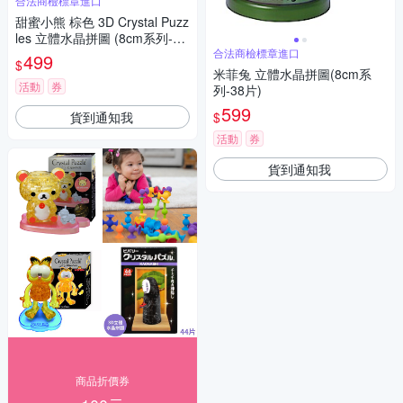
合法商檢標章進口
甜蜜小熊 棕色 3D Crystal Puzz
les 立體水晶拼圖 (8cm系列-41
片)
合法商檢標章進口
499
$
米菲兔 立體水晶拼圖(8cm系
活動
券
列-38片)
599
貨到通知我
$
活動
券
貨到通知我
商品折價券