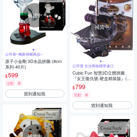
補貨中
補貨中
公司貨~獨家授權商品~
原子小金剛 3D水晶拼圖-(8cm
公司貨 合法商檢標章進口
系列-40片)
Cubic Fun 智慧3D立體拼圖
599
$
『女王復仇號-硬盒精裝版』(15
活動
券
5片)
799
$
貨到通知我
活動
券
貨到通知我
補貨中