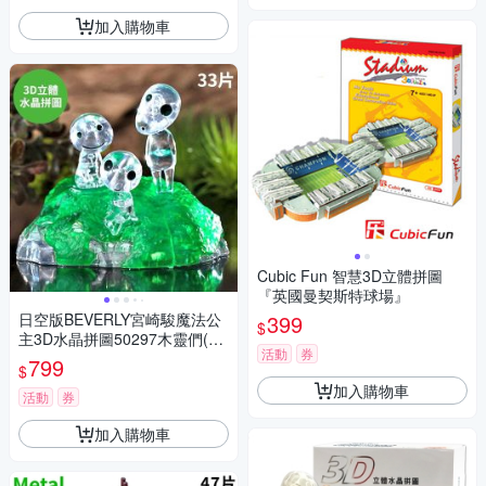
加入購物車
Cubic Fun 智慧3D立體拼圖
『英國曼契斯特球場』
日空版BEVERLY宮崎駿魔法公
399
$
主3D水晶拼圖50297木靈們(33
活動
券
片;頭可動)もののけ姫パズル擺
799
$
飾吉卜力puzzle模型公仔
加入購物車
活動
券
加入購物車