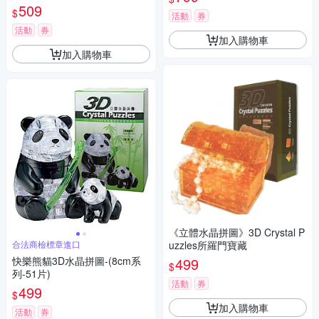
し吉卜力パズル療癒擺飾puzzl
509
$
e模型公仔
活動
券
活動
券
加入購物車
加入購物車
《立體水晶拼圖》3D Crystal P
合法商檢標章進口
uzzles所羅門寶藏
快樂熊貓3D水晶拼圖-(8cm系
499
$
列-51片)
活動
券
499
$
加入購物車
活動
券