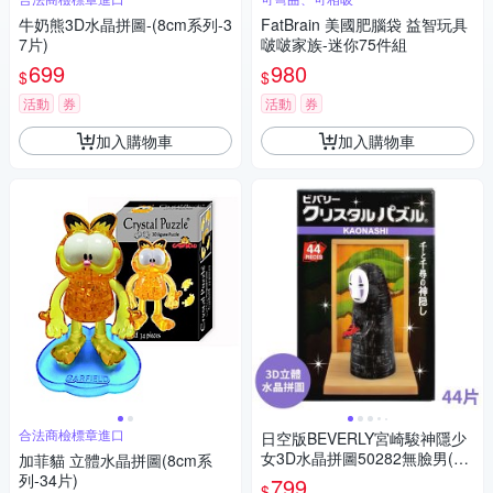
牛奶熊3D水晶拼圖-(8cm系列-3
FatBrain 美國肥腦袋 益智玩具
7片)
啵啵家族-迷你75件組
699
980
$
$
活動
券
活動
券
加入購物車
加入購物車
合法商檢標章進口
日空版BEVERLY宮崎駿神隱少
女3D水晶拼圖50282無臉男(44
加菲貓 立體水晶拼圖(8cm系
片;拿藥牌場景)千と千尋の神隠
列-34片)
799
$