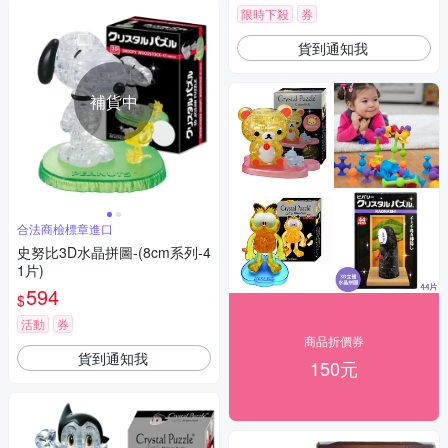
限時下殺
券
貨到通知我
補貨中
合法商檢標章進口
史努比3D水晶拼圖-(8cm系列-4
1片)
594
$
活動
券
商品折價券
貨到通知我
150元