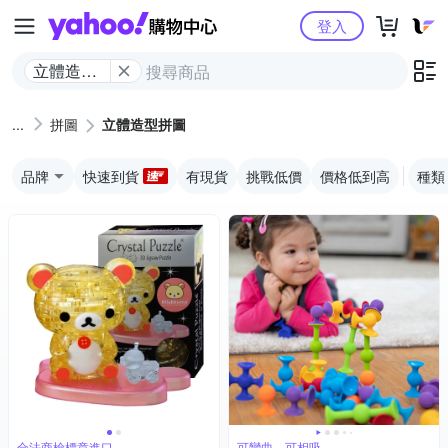
Yahoo購物中心
登入
立體造型
拼圖
拼圖
立體造型拼圖
品牌
快速到貨
有現貨
挑戰低價
價格低到高
種類
合法商檢標章進口
可彎曲、可相吸