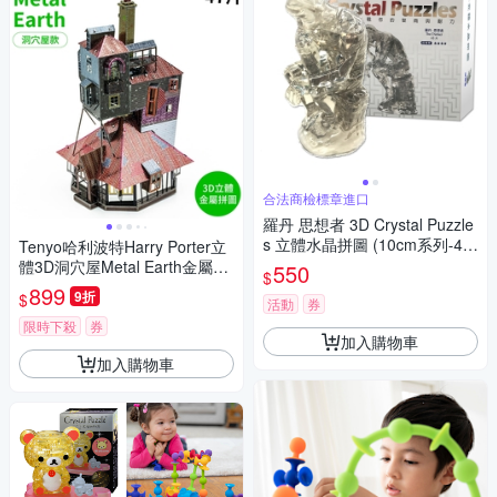
合法商檢標章進口
羅丹 思想者 3D Crystal Puzzle
s 立體水晶拼圖 (10cm系列-43
Tenyo哈利波特Harry Porter立
片)
體3D洞穴屋Metal Earth金屬拼
550
$
圖B-MN-003C衛斯理The Burr
899
9折
$
活動
券
ow(47片裝)免塗裝模型
限時下殺
券
加入購物車
加入購物車