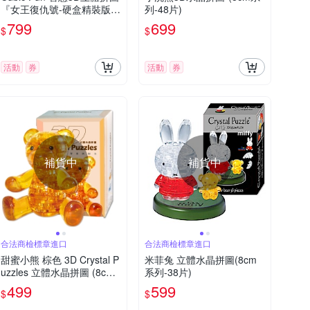
『女王復仇號-硬盒精裝版』
列-48片)
(155片)
799
699
$
$
活動
券
活動
券
補貨中
補貨中
合法商檢標章進口
合法商檢標章進口
甜蜜小熊 棕色 3D Crystal P
米菲兔 立體水晶拼圖(8cm
uzzles 立體水晶拼圖 (8cm
系列-38片)
系列-41片)
499
599
$
$