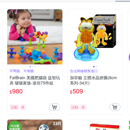
可彎曲、可相吸
合法商檢標章進口
FatBrain 美國肥腦袋 益智玩
加菲貓 立體水晶拼圖(8cm
具 啵啵家族-迷你75件組
系列-34片)
980
509
$
$
活動
券
活動
券