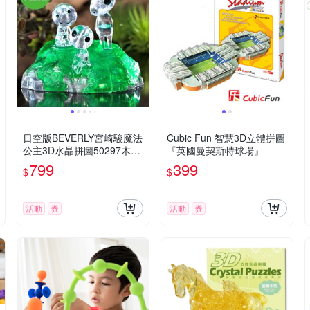
日空版BEVERLY宮崎駿魔法
Cubic Fun 智慧3D立體拼圖
公主3D水晶拼圖50297木靈
『英國曼契斯特球場』
們(33片;頭可動)もののけ姫
799
399
$
$
パズル擺飾吉卜力puzzle模
型公仔
活動
券
活動
券