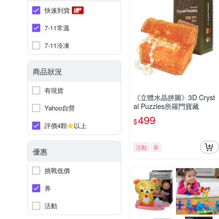
快速到貨
7-11常溫
7-11冷凍
商品狀況
有現貨
《立體水晶拼圖》3D Cryst
al Puzzles所羅門寶藏
Yahoo自營
499
$
評價4顆
以上
活動
券
優惠
挑戰低價
券
活動