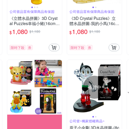
公司貨品質有保障商品有保固
公司貨品質有保障商品有保固
《立體水晶拼圖》3D Cryst
《3D Crystal Puzzles》立
al Puzzles幸福小豬(16cm系
體水晶拼圖-我的小馬(16cm
列)(二色可選)
系列-100片)
1,080
1,080
$1,180
$1,180
$
$
限時下殺
券
限時下殺
券
補貨中
公司貨~獨家授權商品~
原子小金剛 3D水晶拼圖-(8c