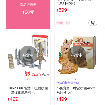
m系列-40片)
商品折價券
599
$
150元
活動
券
補貨中
補貨中
合法商檢標章進口
Cubic Fun 智慧3D立體拼圖
小兔寶寶3D水晶拼圖-(8cm
『迷你建築系列一』
系列-41片)
499
499
$
$