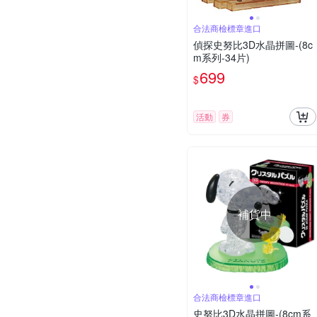
合法商檢標章進口
偵探史努比3D水晶拼圖-(8c
m系列-34片)
699
$
活動
券
補貨中
合法商檢標章進口
史努比3D水晶拼圖-(8cm系