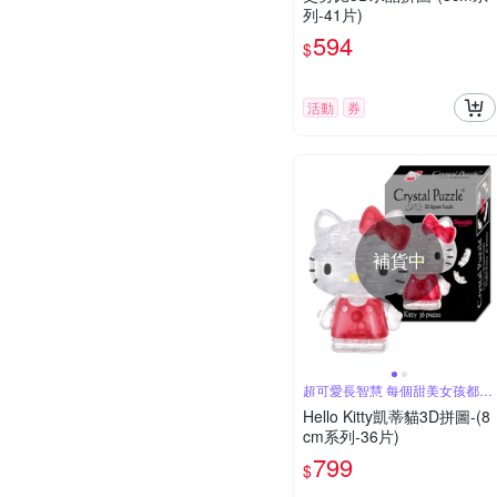
列-41片)
594
$
活動
券
補貨中
超可愛長智慧 每個甜美女孩都愛
喔
Hello Kitty凱蒂貓3D拼圖-(8
cm系列-36片)
799
$