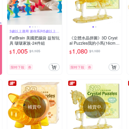
3歲以上適用 迷你系列5歲以上適
用
FatBrain 美國肥腦袋 益智玩
《立體水晶拼圖》3D Cryst
具 啵啵家族-24件組
al Puzzles我的小馬(16cm系
列)
1,005
1,080
$1,105
$1,180
$
$
限時下殺
券
限時下殺
券
補貨中
補貨中