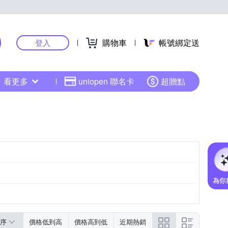
購物車
帳號綁定送
登入
看更多
uniopen 聯名卡
超贈點
序
價格低到高
價格高到低
近期熱銷