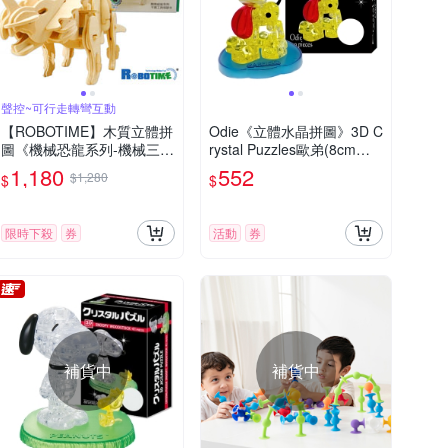
聲控~可行走轉彎互動
【ROBOTIME】木質立體拼
Odie《立體水晶拼圖》3D C
圖《機械恐龍系列-機械三角
rystal Puzzles歐弟(8cm系
龍》科技版
列/40片)
1,180
552
$1,280
$
$
限時下殺
券
活動
券
補貨中
補貨中