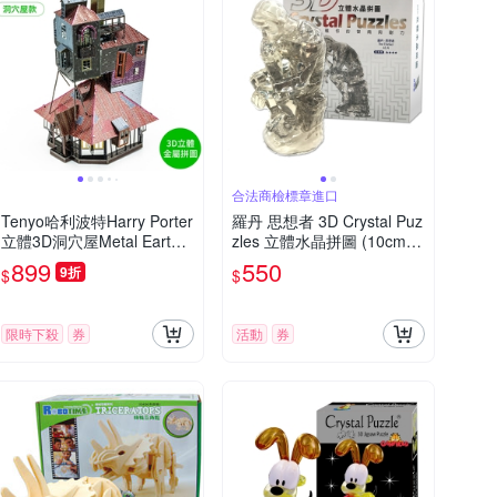
合法商檢標章進口
Tenyo哈利波特Harry Porter
羅丹 思想者 3D Crystal Puz
立體3D洞穴屋Metal Earth
zles 立體水晶拼圖 (10cm系
金屬拼圖B-MN-003C衛斯理
列-43片)
899
550
9折
$
$
The Burrow(47片裝)免塗裝
模型
限時下殺
券
活動
券