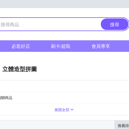
搜尋
必逛好店
刷卡/超取
會員專享
立體造型拼圖
相關商品
歲以上
多啦A夢
13歲以上
小荳娃娃
大人
森林家族
警察戰隊vs快盜戰隊
展開全部
推薦排