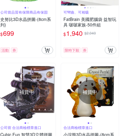
公司貨品質有保障商品有保固
可彎曲、可相吸
史努比3D水晶拼圖-(8cm系
FatBrain 美國肥腦袋 益智玩
列)
具 啵啵家族-50件組
699
1,940
$2,040
$
$
活動
券
限時下殺
券
補貨中
補貨中
公司貨 合法商檢標章進口
合法商檢標章進口
Cubic Fun 智慧3D立體拼圖
小浣熊3D水晶拼圖-(8cm系