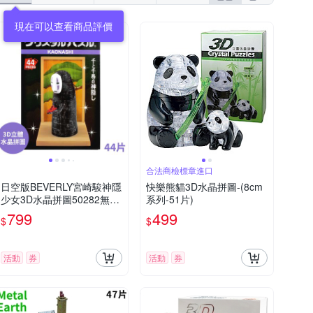
合法商檢標章進口
日空版BEVERLY宮崎駿神隱
快樂熊貓3D水晶拼圖-(8cm
少女3D水晶拼圖50282無臉
系列-51片)
男(44片;拿藥牌場景)千と千
799
499
$
$
尋の神隠し吉卜力パズル療
癒擺飾puzzle模型公仔
活動
券
活動
券