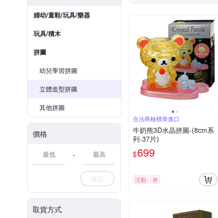
婦幼/童鞋/玩具/樂器
玩具/積木
拼圖
幼兒學習拼圖
立體造型拼圖
其他拼圖
合法商檢標章進口
牛奶熊3D水晶拼圖-(8cm系
價格
列-37片)
699
$
-
確定
活動
券
取貨方式